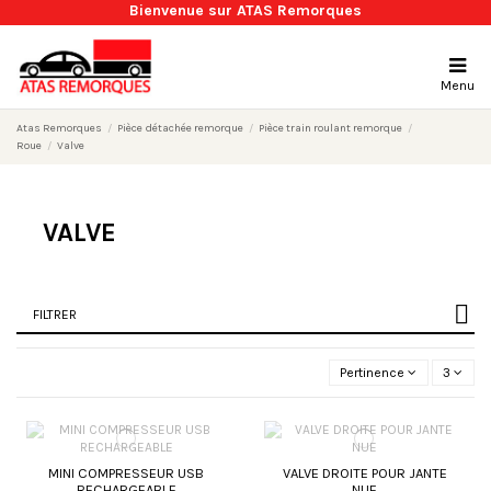
Bienvenue sur ATAS Remorques
Menu
Atas Remorques
Pièce détachée remorque
Pièce train roulant remorque
Roue
Valve
VALVE
FILTRER
Pertinence
3
MINI COMPRESSEUR USB
VALVE DROITE POUR JANTE
RECHARGEABLE
NUE