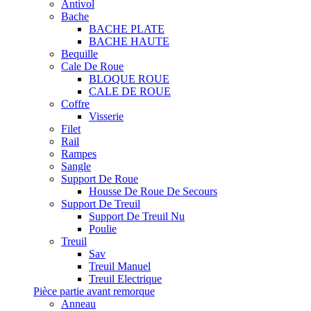
Antivol
Bache
BACHE PLATE
BACHE HAUTE
Bequille
Cale De Roue
BLOQUE ROUE
CALE DE ROUE
Coffre
Visserie
Filet
Rail
Rampes
Sangle
Support De Roue
Housse De Roue De Secours
Support De Treuil
Support De Treuil Nu
Poulie
Treuil
Sav
Treuil Manuel
Treuil Electrique
Pièce partie avant remorque
Anneau