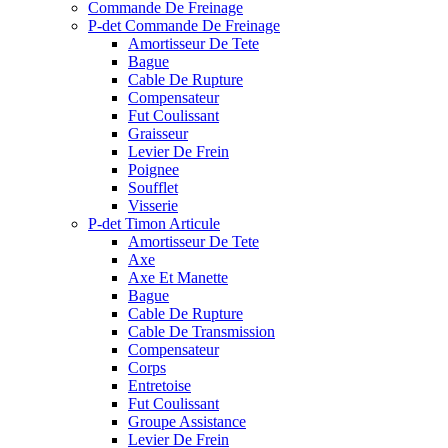
Commande De Freinage
P-det Commande De Freinage
Amortisseur De Tete
Bague
Cable De Rupture
Compensateur
Fut Coulissant
Graisseur
Levier De Frein
Poignee
Soufflet
Visserie
P-det Timon Articule
Amortisseur De Tete
Axe
Axe Et Manette
Bague
Cable De Rupture
Cable De Transmission
Compensateur
Corps
Entretoise
Fut Coulissant
Groupe Assistance
Levier De Frein