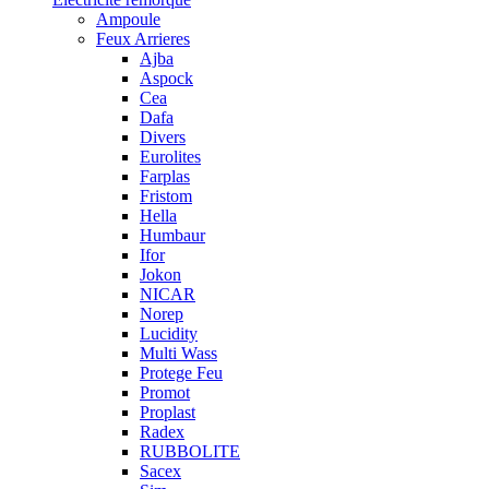
Ampoule
Feux Arrieres
Ajba
Aspock
Cea
Dafa
Divers
Eurolites
Farplas
Fristom
Hella
Humbaur
Ifor
Jokon
NICAR
Norep
Lucidity
Multi Wass
Protege Feu
Promot
Proplast
Radex
RUBBOLITE
Sacex