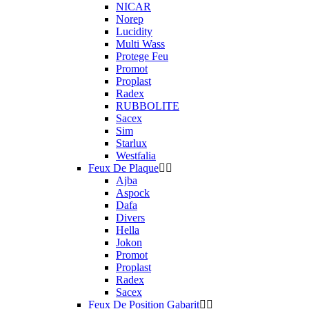
NICAR
Norep
Lucidity
Multi Wass
Protege Feu
Promot
Proplast
Radex
RUBBOLITE
Sacex
Sim
Starlux
Westfalia
Feux De Plaque
Ajba
Aspock
Dafa
Divers
Hella
Jokon
Promot
Proplast
Radex
Sacex
Feux De Position Gabarit