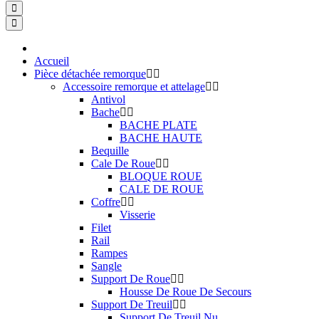
Accueil
Pièce détachée remorque
Accessoire remorque et attelage
Antivol
Bache
BACHE PLATE
BACHE HAUTE
Bequille
Cale De Roue
BLOQUE ROUE
CALE DE ROUE
Coffre
Visserie
Filet
Rail
Rampes
Sangle
Support De Roue
Housse De Roue De Secours
Support De Treuil
Support De Treuil Nu