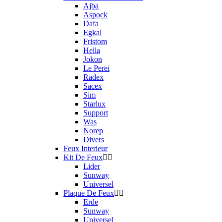
Ajba
Aspock
Dafa
Egkal
Fristom
Hella
Jokon
Le Perei
Radex
Sacex
Sim
Starlux
Support
Was
Norep
Divers
Feux Interieur
Kit De Feux
Lider
Sunway
Universel
Plaque De Feux
Erde
Sunway
Universel