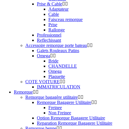
Prise & Cable
Adaptateur
Cable
Faisceau remorque
Prise
Rallonge
Professionnel
Reflechissant
Accessoire remorque porte bateau
Galets Rouleaux Patins
Omega
Bride
CHANDELLE
Omega
Plaquette
COTE VOITURE
IMMATRICULATION
Remorque
Remorque bagagère utilitaire
Remorque Bagagere Utilitaire
Freinee
Non Freinee
Option Remorque Bagagere Utilitaire
Reparation Remorque Bagagere Utilitaire
Remorque benne