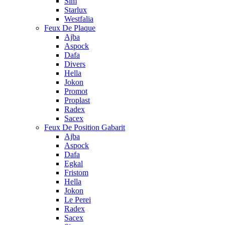
Sim
Starlux
Westfalia
Feux De Plaque
Ajba
Aspock
Dafa
Divers
Hella
Jokon
Promot
Proplast
Radex
Sacex
Feux De Position Gabarit
Ajba
Aspock
Dafa
Egkal
Fristom
Hella
Jokon
Le Perei
Radex
Sacex