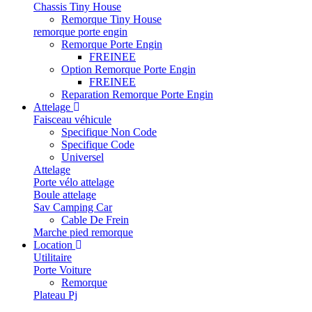
Chassis Tiny House
Remorque Tiny House
remorque porte engin
Remorque Porte Engin
FREINEE
Option Remorque Porte Engin
FREINEE
Reparation Remorque Porte Engin
Attelage
Faisceau véhicule
Specifique Non Code
Specifique Code
Universel
Attelage
Porte vélo attelage
Boule attelage
Sav Camping Car
Cable De Frein
Marche pied remorque
Location
Utilitaire
Porte Voiture
Remorque
Plateau Pj