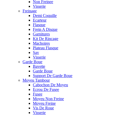
Non Freinee
Visserie
Freinage
Demi Coquille
Ecarteur
Flasque
Frein A Disque
Garnitures
Kit De Rincage
Machoires
Plateau Flasque
Sav
Visserie
Garde Boue
Bavette
Garde Boue
Support De Garde Boue
Moyeu Tambour
Cabochon De Moyeu
Ecrou De Fusee
Fusee
Moyeu Non Freine
Moyeu Freine
Vis De Roue
Visserie