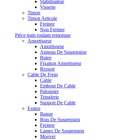
Stabilisateur
Visserie
Timon
Timon Articule
Freinee
Non Freinee
Pièce train roulant remorque
Amortisseur
Amortisseur
Anneau De Suspension
Butee
Fixation Amortisseur
Ressort
Cable De Frein
Cable
Embout De Cable
Palonnier
Tringlerie
Support De Cable
Essieu
Bague
Bras De Suspension
Freinee
Lames De Suspension
Moover