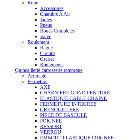
Roue
Accessoires
Chambre A Air
Jantes
Pneus
Roues Completes
Valve
Roulement
Bague
Circlips
Graisse
Roulements
Quincaillerie carrosserie remorque
Arrimage
Fermeture
AXE
CHARNIERE GOND PENTURE
ELASTIQUE CABLE CHAINE
FERMETURE INTEGREE
GRENOUILLERE
PIECE DE BASCULE
POIGNEE
RESSORT
VERROU
EMBOUT PLASTIQUE POIGNEE