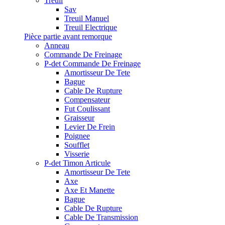
Treuil
Sav
Treuil Manuel
Treuil Electrique
Pièce partie avant remorque
Anneau
Commande De Freinage
P-det Commande De Freinage
Amortisseur De Tete
Bague
Cable De Rupture
Compensateur
Fut Coulissant
Graisseur
Levier De Frein
Poignee
Soufflet
Visserie
P-det Timon Articule
Amortisseur De Tete
Axe
Axe Et Manette
Bague
Cable De Rupture
Cable De Transmission