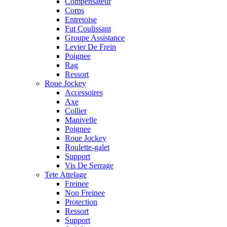
Compensateur
Corps
Entretoise
Fut Coulissant
Groupe Assistance
Levier De Frein
Poignee
Rag
Ressort
Roue Jockey
Accessoires
Axe
Collier
Manivelle
Poignee
Roue Jockey
Roulette-galet
Support
Vis De Serrage
Tete Attelage
Freinee
Non Freinee
Protection
Ressort
Support