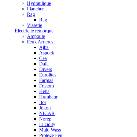
Hydraulique
Plancher
Rag
Rag
Visserie
Électricité remorque
Ampoule
Feux Arrieres
Ajba
Aspock
Cea
Dafa
Divers
Eurolites
Farplas
Fristom
Hella
Humbaur
Ifor
Jokon
NICAR
Norep
Lucidity
Multi Wass
Protege Feu