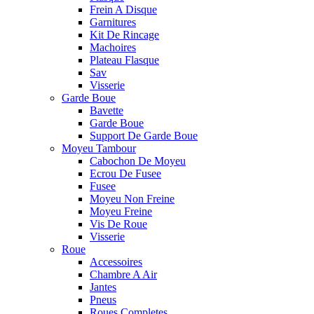
Frein A Disque
Garnitures
Kit De Rincage
Machoires
Plateau Flasque
Sav
Visserie
Garde Boue
Bavette
Garde Boue
Support De Garde Boue
Moyeu Tambour
Cabochon De Moyeu
Ecrou De Fusee
Fusee
Moyeu Non Freine
Moyeu Freine
Vis De Roue
Visserie
Roue
Accessoires
Chambre A Air
Jantes
Pneus
Roues Completes