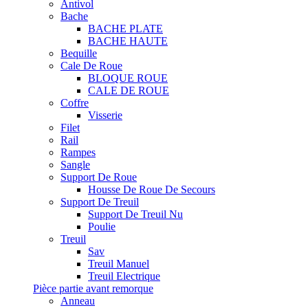
Antivol
Bache
BACHE PLATE
BACHE HAUTE
Bequille
Cale De Roue
BLOQUE ROUE
CALE DE ROUE
Coffre
Visserie
Filet
Rail
Rampes
Sangle
Support De Roue
Housse De Roue De Secours
Support De Treuil
Support De Treuil Nu
Poulie
Treuil
Sav
Treuil Manuel
Treuil Electrique
Pièce partie avant remorque
Anneau