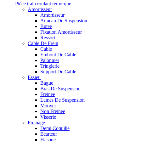
Pièce train roulant remorque
Amortisseur
Amortisseur
Anneau De Suspension
Butee
Fixation Amortisseur
Ressort
Cable De Frein
Cable
Embout De Cable
Palonnier
Tringlerie
Support De Cable
Essieu
Bague
Bras De Suspension
Freinee
Lames De Suspension
Moover
Non Freinee
Visserie
Freinage
Demi Coquille
Ecarteur
Flasque