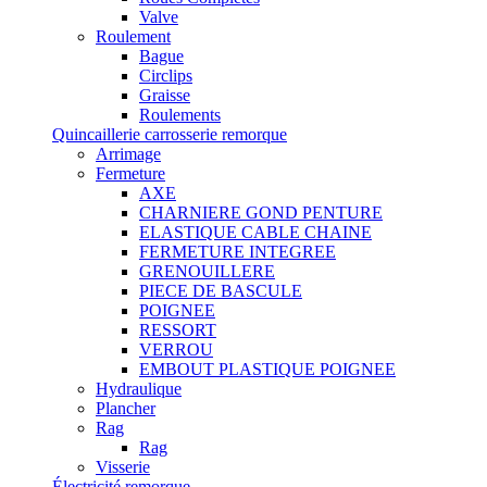
Valve
Roulement
Bague
Circlips
Graisse
Roulements
Quincaillerie carrosserie remorque
Arrimage
Fermeture
AXE
CHARNIERE GOND PENTURE
ELASTIQUE CABLE CHAINE
FERMETURE INTEGREE
GRENOUILLERE
PIECE DE BASCULE
POIGNEE
RESSORT
VERROU
EMBOUT PLASTIQUE POIGNEE
Hydraulique
Plancher
Rag
Rag
Visserie
Électricité remorque