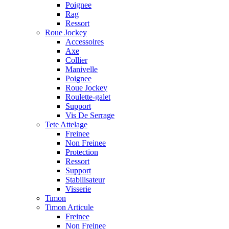
Poignee
Rag
Ressort
Roue Jockey
Accessoires
Axe
Collier
Manivelle
Poignee
Roue Jockey
Roulette-galet
Support
Vis De Serrage
Tete Attelage
Freinee
Non Freinee
Protection
Ressort
Support
Stabilisateur
Visserie
Timon
Timon Articule
Freinee
Non Freinee