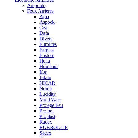
Ampoule
Feux Arrieres
Ajba
Aspock
Cea
Dafa
Divers
Eurolites
Farplas
Fristom
Hella
Humbaur
Ifor
Jokon
NICAR
Norep
Lucidity
Multi Wass
Protege Feu
Promot
Proplast
Radex
RUBBOLITE
Sacex