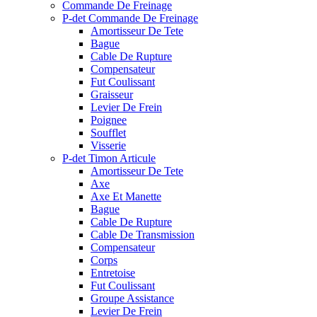
Commande De Freinage
P-det Commande De Freinage
Amortisseur De Tete
Bague
Cable De Rupture
Compensateur
Fut Coulissant
Graisseur
Levier De Frein
Poignee
Soufflet
Visserie
P-det Timon Articule
Amortisseur De Tete
Axe
Axe Et Manette
Bague
Cable De Rupture
Cable De Transmission
Compensateur
Corps
Entretoise
Fut Coulissant
Groupe Assistance
Levier De Frein