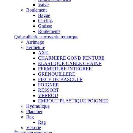
Valve
Roulement
Bague
Circlips
Graisse
Roulements
Quincaillerie carrosserie remorque
Arrimage
Fermeture
AXE
CHARNIERE GOND PENTURE
ELASTIQUE CABLE CHAINE
FERMETURE INTEGREE
GRENOUILLERE
PIECE DE BASCULE
POIGNEE
RESSORT
VERROU
EMBOUT PLASTIQUE POIGNEE
Hydraulique
Plancher
Rag
Rag
Visserie
Électricité remorque