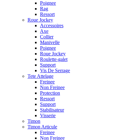
Poignee
Rag
Ressort
Roue Jockey
Accessoires
Axe
Collier
Manivelle
Poignee
Roue Jockey
Roulette-galet
Support
Vis De Serrage
Tete Attelage
Freinee
Non Freinee
Protection
Ressort
Support
Stabilisateur
Visserie
Timon
Timon Articule
Freinee
Non Freinee