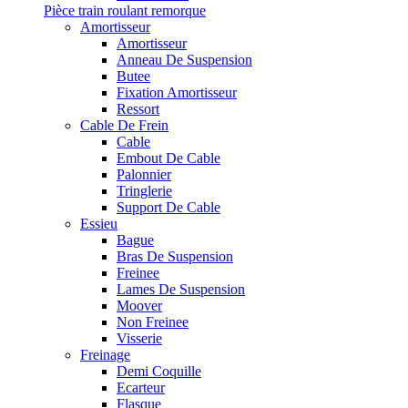
Pièce train roulant remorque
Amortisseur
Amortisseur
Anneau De Suspension
Butee
Fixation Amortisseur
Ressort
Cable De Frein
Cable
Embout De Cable
Palonnier
Tringlerie
Support De Cable
Essieu
Bague
Bras De Suspension
Freinee
Lames De Suspension
Moover
Non Freinee
Visserie
Freinage
Demi Coquille
Ecarteur
Flasque