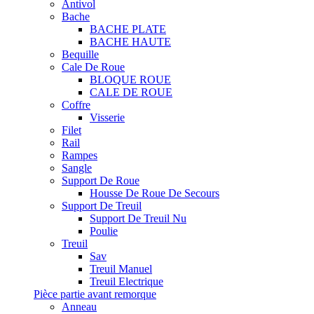
Antivol
Bache
BACHE PLATE
BACHE HAUTE
Bequille
Cale De Roue
BLOQUE ROUE
CALE DE ROUE
Coffre
Visserie
Filet
Rail
Rampes
Sangle
Support De Roue
Housse De Roue De Secours
Support De Treuil
Support De Treuil Nu
Poulie
Treuil
Sav
Treuil Manuel
Treuil Electrique
Pièce partie avant remorque
Anneau