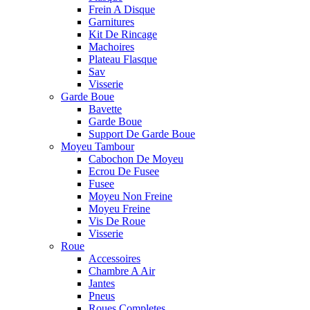
Frein A Disque
Garnitures
Kit De Rincage
Machoires
Plateau Flasque
Sav
Visserie
Garde Boue
Bavette
Garde Boue
Support De Garde Boue
Moyeu Tambour
Cabochon De Moyeu
Ecrou De Fusee
Fusee
Moyeu Non Freine
Moyeu Freine
Vis De Roue
Visserie
Roue
Accessoires
Chambre A Air
Jantes
Pneus
Roues Completes