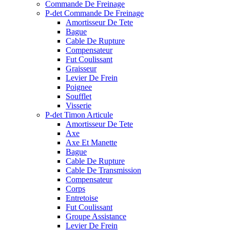
Commande De Freinage
P-det Commande De Freinage
Amortisseur De Tete
Bague
Cable De Rupture
Compensateur
Fut Coulissant
Graisseur
Levier De Frein
Poignee
Soufflet
Visserie
P-det Timon Articule
Amortisseur De Tete
Axe
Axe Et Manette
Bague
Cable De Rupture
Cable De Transmission
Compensateur
Corps
Entretoise
Fut Coulissant
Groupe Assistance
Levier De Frein