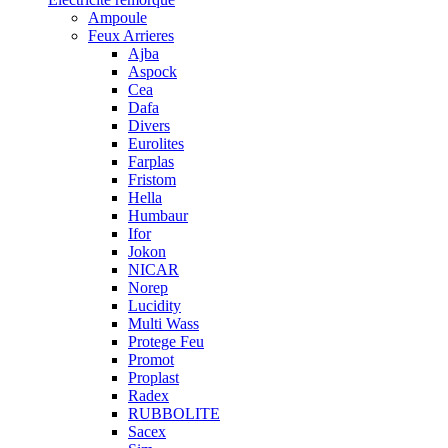
Ampoule
Feux Arrieres
Ajba
Aspock
Cea
Dafa
Divers
Eurolites
Farplas
Fristom
Hella
Humbaur
Ifor
Jokon
NICAR
Norep
Lucidity
Multi Wass
Protege Feu
Promot
Proplast
Radex
RUBBOLITE
Sacex