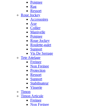
Poignee
Rag
Ressort
Roue Jockey
Accessoires
Axe
Collier
Manivelle
Poignee
Roue Jockey
Roulette-galet
Support
Vis De Serrage
Tete Attelage
Freinee
Non Freinee
Protection
Ressort
Support
Stabilisateur
Visserie
Timon
Timon Articule
Freinee
Non Freinee