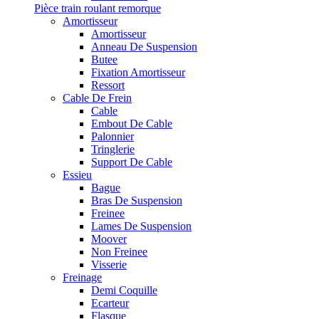
Pièce train roulant remorque
Amortisseur
Amortisseur
Anneau De Suspension
Butee
Fixation Amortisseur
Ressort
Cable De Frein
Cable
Embout De Cable
Palonnier
Tringlerie
Support De Cable
Essieu
Bague
Bras De Suspension
Freinee
Lames De Suspension
Moover
Non Freinee
Visserie
Freinage
Demi Coquille
Ecarteur
Flasque