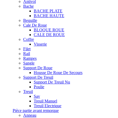
Antivol
Bache
BACHE PLATE
BACHE HAUTE
Bequille
Cale De Roue
BLOQUE ROUE
CALE DE ROUE
Coffre
Visserie
Filet
Rail
Rampes
Sangle
Support De Roue
Housse De Roue De Secours
Support De Treuil
Support De Treuil Nu
Poulie
Treuil
Sav
Treuil Manuel
Treuil Electrique
Pièce partie avant remorque
Anneau