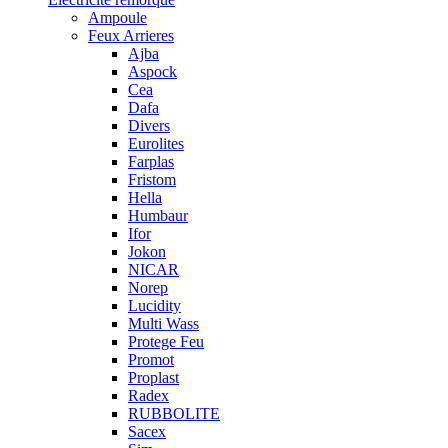
Ampoule
Feux Arrieres
Ajba
Aspock
Cea
Dafa
Divers
Eurolites
Farplas
Fristom
Hella
Humbaur
Ifor
Jokon
NICAR
Norep
Lucidity
Multi Wass
Protege Feu
Promot
Proplast
Radex
RUBBOLITE
Sacex