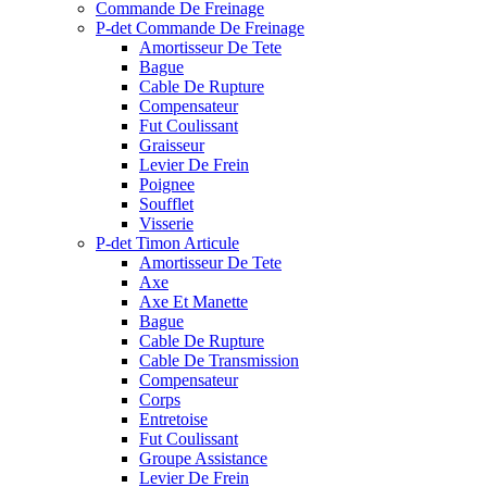
Commande De Freinage
P-det Commande De Freinage
Amortisseur De Tete
Bague
Cable De Rupture
Compensateur
Fut Coulissant
Graisseur
Levier De Frein
Poignee
Soufflet
Visserie
P-det Timon Articule
Amortisseur De Tete
Axe
Axe Et Manette
Bague
Cable De Rupture
Cable De Transmission
Compensateur
Corps
Entretoise
Fut Coulissant
Groupe Assistance
Levier De Frein