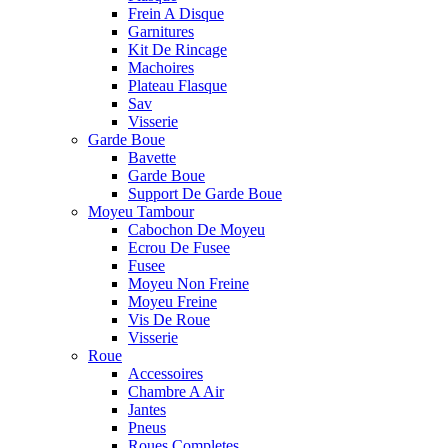
Frein A Disque
Garnitures
Kit De Rincage
Machoires
Plateau Flasque
Sav
Visserie
Garde Boue
Bavette
Garde Boue
Support De Garde Boue
Moyeu Tambour
Cabochon De Moyeu
Ecrou De Fusee
Fusee
Moyeu Non Freine
Moyeu Freine
Vis De Roue
Visserie
Roue
Accessoires
Chambre A Air
Jantes
Pneus
Roues Completes