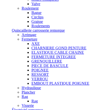
Valve
Roulement
Bague
Circlips
Graisse
Roulements
Quincaillerie carrosserie remorque
Arrimage
Fermeture
AXE
CHARNIERE GOND PENTURE
ELASTIQUE CABLE CHAINE
FERMETURE INTEGREE
GRENOUILLERE
PIECE DE BASCULE
POIGNEE
RESSORT
VERROU
EMBOUT PLASTIQUE POIGNEE
Hydraulique
Plancher
Rag
Rag
Visserie
Électricité remorque