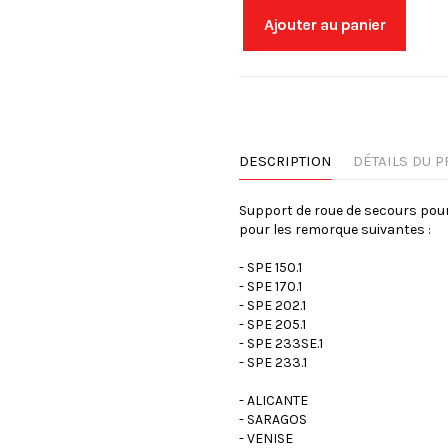
Ajouter au panier
DESCRIPTION
DÉTAILS DU P
Support de roue de secours pou
pour les remorque suivantes :
- SPE 150.1
- SPE 170.1
- SPE 202.1
- SPE 205.1
- SPE 233SE.1
- SPE 233.1
- ALICANTE
- SARAGOS
- VENISE