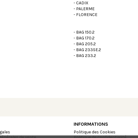
- CADIX
- PALERME
- FLORENCE
- BAG 150.2
- BAG 170.2
- BAG 205.2
- BAG 233SE.2
- BAG 233.2
INFORMATIONS
gales
Politique des Cookies
générales de vente
Politique de confidentialité