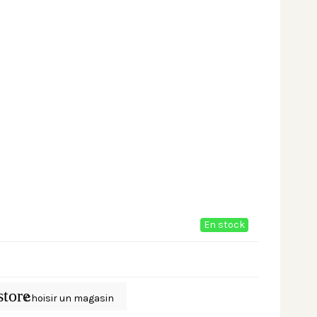
En stock
store
Choisir un magasin