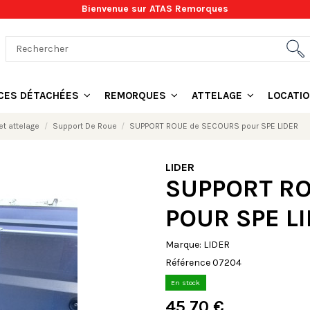
Bienvenue sur ATAS Remorques
ÈCES DÉTACHÉES
REMORQUES
ATTELAGE
LOCATI
t attelage
Support De Roue
SUPPORT ROUE de SECOURS pour SPE LIDER
LIDER
SUPPORT R
POUR SPE L
Marque:
LIDER
Référence
07204
En stock
45,70 €