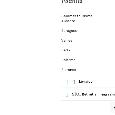
BAG 233SE.2
Gammes tourisme :
Alicante
Saragoss
Venise
Cadix
Palerme
Florence
Livraison :
store
Retrait en magasin