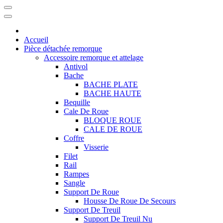
Accueil
Pièce détachée remorque
Accessoire remorque et attelage
Antivol
Bache
BACHE PLATE
BACHE HAUTE
Bequille
Cale De Roue
BLOQUE ROUE
CALE DE ROUE
Coffre
Visserie
Filet
Rail
Rampes
Sangle
Support De Roue
Housse De Roue De Secours
Support De Treuil
Support De Treuil Nu