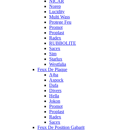
NICAR
Norep
Lucidity
Multi Wass
Protege Feu
Promot
Proplast
Radex
RUBBOLITE
Sacex
Sim
Starlux
Westfalia
Feux De Plaque
Ajba
Aspock
Dafa
Divers
Hella
Jokon
Promot
Proplast
Radex
Sacex
Feux De Position Gabarit