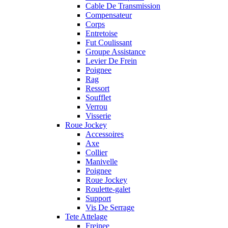
Cable De Transmission
Compensateur
Corps
Entretoise
Fut Coulissant
Groupe Assistance
Levier De Frein
Poignee
Rag
Ressort
Soufflet
Verrou
Visserie
Roue Jockey
Accessoires
Axe
Collier
Manivelle
Poignee
Roue Jockey
Roulette-galet
Support
Vis De Serrage
Tete Attelage
Freinee