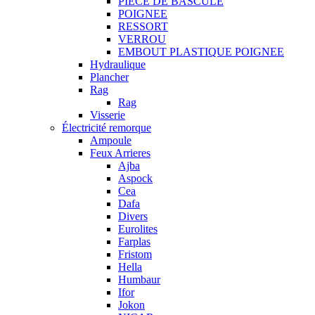
PIECE DE BASCULE
POIGNEE
RESSORT
VERROU
EMBOUT PLASTIQUE POIGNEE
Hydraulique
Plancher
Rag
Rag
Visserie
Électricité remorque
Ampoule
Feux Arrieres
Ajba
Aspock
Cea
Dafa
Divers
Eurolites
Farplas
Fristom
Hella
Humbaur
Ifor
Jokon