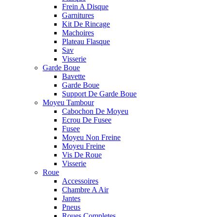
Frein A Disque
Garnitures
Kit De Rincage
Machoires
Plateau Flasque
Sav
Visserie
Garde Boue
Bavette
Garde Boue
Support De Garde Boue
Moyeu Tambour
Cabochon De Moyeu
Ecrou De Fusee
Fusee
Moyeu Non Freine
Moyeu Freine
Vis De Roue
Visserie
Roue
Accessoires
Chambre A Air
Jantes
Pneus
Roues Completes