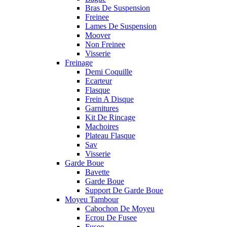
Bras De Suspension
Freinee
Lames De Suspension
Moover
Non Freinee
Visserie
Freinage
Demi Coquille
Ecarteur
Flasque
Frein A Disque
Garnitures
Kit De Rincage
Machoires
Plateau Flasque
Sav
Visserie
Garde Boue
Bavette
Garde Boue
Support De Garde Boue
Moyeu Tambour
Cabochon De Moyeu
Ecrou De Fusee
Fusee