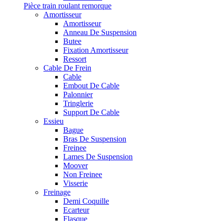
Pièce train roulant remorque
Amortisseur
Amortisseur
Anneau De Suspension
Butee
Fixation Amortisseur
Ressort
Cable De Frein
Cable
Embout De Cable
Palonnier
Tringlerie
Support De Cable
Essieu
Bague
Bras De Suspension
Freinee
Lames De Suspension
Moover
Non Freinee
Visserie
Freinage
Demi Coquille
Ecarteur
Flasque