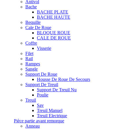
Antivol
Bache
BACHE PLATE
BACHE HAUTE
Bequille
Cale De Roue
BLOQUE ROUE
CALE DE ROUE
Coffre
Visserie
Filet
Rail
Rampes
Sangle
Support De Roue
Housse De Roue De Secours
Support De Treuil
Support De Treuil Nu
Poulie
Treuil
Sav
Treuil Manuel
Treuil Electrique
Pièce partie avant remorque
Anneau