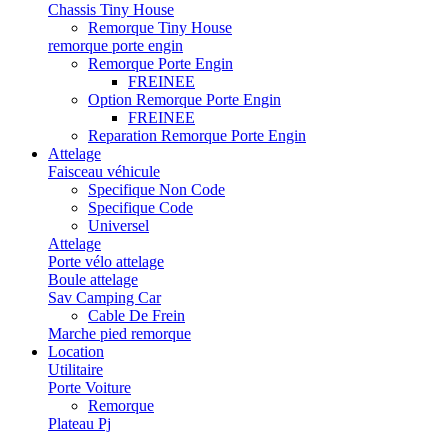
Chassis Tiny House
Remorque Tiny House
remorque porte engin
Remorque Porte Engin
FREINEE
Option Remorque Porte Engin
FREINEE
Reparation Remorque Porte Engin
Attelage
Faisceau véhicule
Specifique Non Code
Specifique Code
Universel
Attelage
Porte vélo attelage
Boule attelage
Sav Camping Car
Cable De Frein
Marche pied remorque
Location
Utilitaire
Porte Voiture
Remorque
Plateau Pj