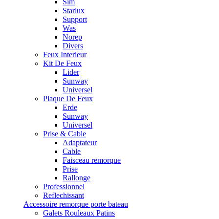
Sim
Starlux
Support
Was
Norep
Divers
Feux Interieur
Kit De Feux
Lider
Sunway
Universel
Plaque De Feux
Erde
Sunway
Universel
Prise & Cable
Adaptateur
Cable
Faisceau remorque
Prise
Rallonge
Professionnel
Reflechissant
Accessoire remorque porte bateau
Galets Rouleaux Patins