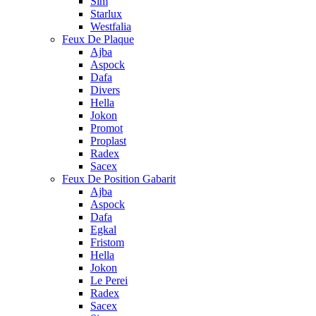
Sim
Starlux
Westfalia
Feux De Plaque
Ajba
Aspock
Dafa
Divers
Hella
Jokon
Promot
Proplast
Radex
Sacex
Feux De Position Gabarit
Ajba
Aspock
Dafa
Egkal
Fristom
Hella
Jokon
Le Perei
Radex
Sacex