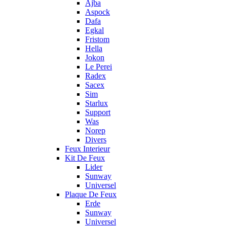
Ajba
Aspock
Dafa
Egkal
Fristom
Hella
Jokon
Le Perei
Radex
Sacex
Sim
Starlux
Support
Was
Norep
Divers
Feux Interieur
Kit De Feux
Lider
Sunway
Universel
Plaque De Feux
Erde
Sunway
Universel