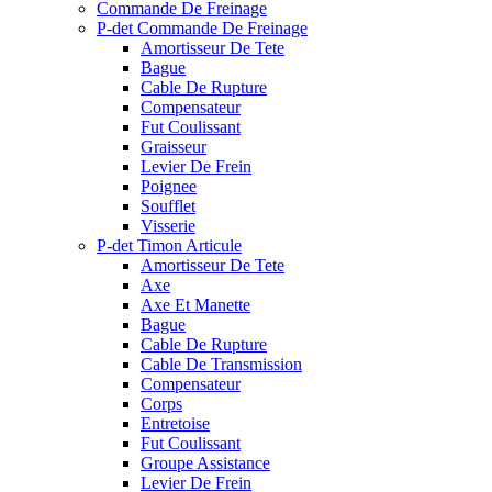
Commande De Freinage
P-det Commande De Freinage
Amortisseur De Tete
Bague
Cable De Rupture
Compensateur
Fut Coulissant
Graisseur
Levier De Frein
Poignee
Soufflet
Visserie
P-det Timon Articule
Amortisseur De Tete
Axe
Axe Et Manette
Bague
Cable De Rupture
Cable De Transmission
Compensateur
Corps
Entretoise
Fut Coulissant
Groupe Assistance
Levier De Frein