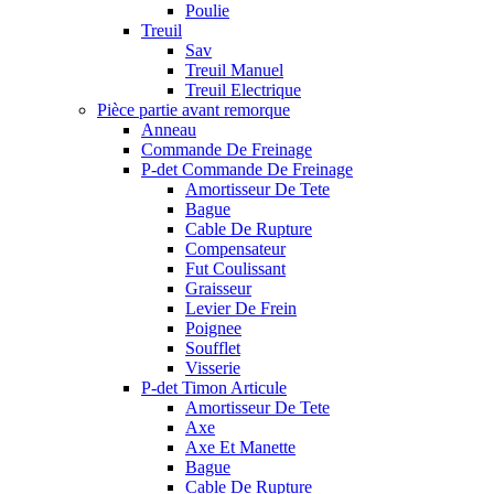
Poulie
Treuil
Sav
Treuil Manuel
Treuil Electrique
Pièce partie avant remorque
Anneau
Commande De Freinage
P-det Commande De Freinage
Amortisseur De Tete
Bague
Cable De Rupture
Compensateur
Fut Coulissant
Graisseur
Levier De Frein
Poignee
Soufflet
Visserie
P-det Timon Articule
Amortisseur De Tete
Axe
Axe Et Manette
Bague
Cable De Rupture