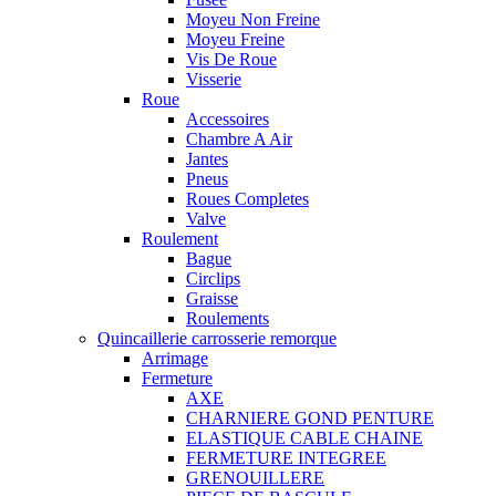
Moyeu Non Freine
Moyeu Freine
Vis De Roue
Visserie
Roue
Accessoires
Chambre A Air
Jantes
Pneus
Roues Completes
Valve
Roulement
Bague
Circlips
Graisse
Roulements
Quincaillerie carrosserie remorque
Arrimage
Fermeture
AXE
CHARNIERE GOND PENTURE
ELASTIQUE CABLE CHAINE
FERMETURE INTEGREE
GRENOUILLERE