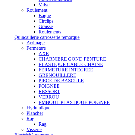
Valve
Roulement
Bague
Circlips
Graisse
Roulements
Quincaillerie carrosserie remorque
Arrimage
Fermeture
AXE
CHARNIERE GOND PENTURE
ELASTIQUE CABLE CHAINE
FERMETURE INTEGREE
GRENOUILLERE
PIECE DE BASCULE
POIGNEE
RESSORT
VERROU
EMBOUT PLASTIQUE POIGNEE
Hydraulique
Plancher
Rag
Rag
Visserie
Électricité remorque