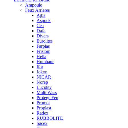
Ampoule
Feux Arrieres
Ajba
Aspock
Cea
Dafa
Divers
Eurolites
Farplas
Fristom
Hella
Humbaur
Ifor
Jokon
NICAR
Norep
Lucidity
Multi Wass
Protege Feu
Promot
Proplast
Radex
RUBBOLITE
Sacex