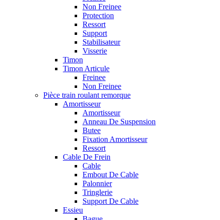
Non Freinee
Protection
Ressort
Support
Stabilisateur
Visserie
Timon
Timon Articule
Freinee
Non Freinee
Pièce train roulant remorque
Amortisseur
Amortisseur
Anneau De Suspension
Butee
Fixation Amortisseur
Ressort
Cable De Frein
Cable
Embout De Cable
Palonnier
Tringlerie
Support De Cable
Essieu
Bague