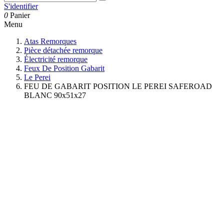
S'identifier
0
Panier
Menu
Atas Remorques
Pièce détachée remorque
Électricité remorque
Feux De Position Gabarit
Le Perei
FEU DE GABARIT POSITION LE PEREI SAFEROAD
BLANC 90x51x27