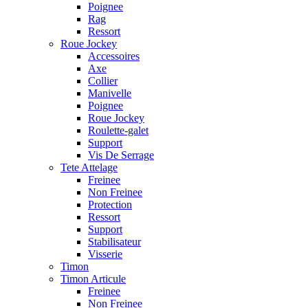
Poignee
Rag
Ressort
Roue Jockey
Accessoires
Axe
Collier
Manivelle
Poignee
Roue Jockey
Roulette-galet
Support
Vis De Serrage
Tete Attelage
Freinee
Non Freinee
Protection
Ressort
Support
Stabilisateur
Visserie
Timon
Timon Articule
Freinee
Non Freinee