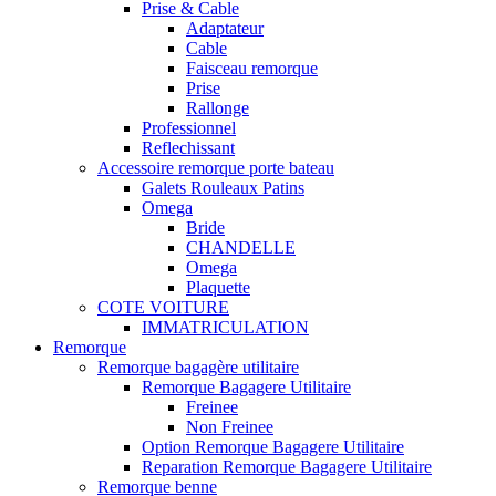
Prise & Cable
Adaptateur
Cable
Faisceau remorque
Prise
Rallonge
Professionnel
Reflechissant
Accessoire remorque porte bateau
Galets Rouleaux Patins
Omega
Bride
CHANDELLE
Omega
Plaquette
COTE VOITURE
IMMATRICULATION
Remorque
Remorque bagagère utilitaire
Remorque Bagagere Utilitaire
Freinee
Non Freinee
Option Remorque Bagagere Utilitaire
Reparation Remorque Bagagere Utilitaire
Remorque benne