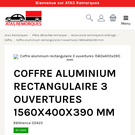
Bienvenue sur ATAS Remorques
Menu
Atas Remorques
Pièce détachée remorque
Accessoire remorque et attelage
Coffre
Coffre aluminium rectangulaire 3 ouvertures 1560x400x390 mm
COFFRE ALUMINIUM
RECTANGULAIRE 3
OUVERTURES
1560X400X390 MM
Référence
00425
En stock