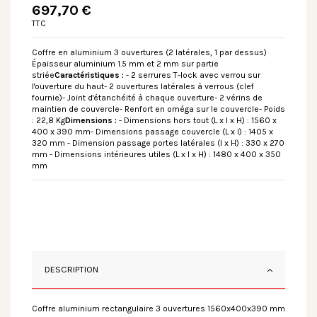
697,70 €
TTC
Coffre en aluminium 3 ouvertures (2 latérales, 1 par dessus)
Épaisseur aluminium 1.5 mm et 2 mm sur partie
striée
Caractéristiques :
- 2 serrures T-lock avec verrou sur
l'ouverture du haut- 2 ouvertures latérales à verrous (clef
fournie)- Joint d'étanchéité à chaque ouverture- 2 vérins de
maintien de couvercle- Renfort en oméga sur le couvercle- Poids
: 22,8 Kg
Dimensions :
- Dimensions hors tout (L x l x H) : 1560 x
400 x 390 mm- Dimensions passage couvercle (L x l) : 1405 x
320 mm - Dimension passage portes latérales (l x H) : 330 x 270
mm - Dimensions intérieures utiles (L x l x H) : 1480 x 400 x 350
mm
DESCRIPTION
Coffre aluminium rectangulaire 3 ouvertures 1560x400x390 mm