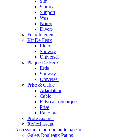
Sim
Starlux
Support
Was
Norep
Divers
Feux Interieur
Kit De Feux
Lider
Sunway
Universel
Plaque De Feux
Erde
Sunway
Universel
Prise & Cable
Adaptateur
Cable
Faisceau remorque
Prise
Rallonge
Professionnel
Reflechissant
Accessoire remorque porte bateau
Galets Rouleaux Patins