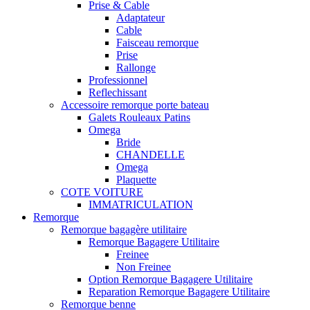
Prise & Cable
Adaptateur
Cable
Faisceau remorque
Prise
Rallonge
Professionnel
Reflechissant
Accessoire remorque porte bateau
Galets Rouleaux Patins
Omega
Bride
CHANDELLE
Omega
Plaquette
COTE VOITURE
IMMATRICULATION
Remorque
Remorque bagagère utilitaire
Remorque Bagagere Utilitaire
Freinee
Non Freinee
Option Remorque Bagagere Utilitaire
Reparation Remorque Bagagere Utilitaire
Remorque benne