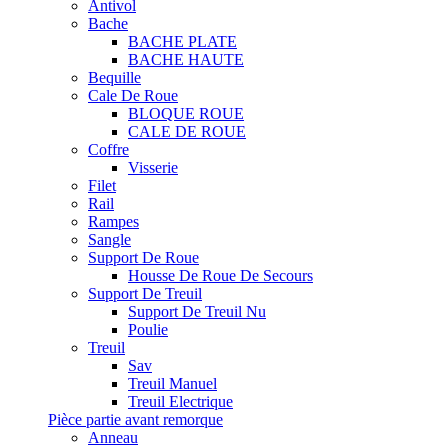
Antivol
Bache
BACHE PLATE
BACHE HAUTE
Bequille
Cale De Roue
BLOQUE ROUE
CALE DE ROUE
Coffre
Visserie
Filet
Rail
Rampes
Sangle
Support De Roue
Housse De Roue De Secours
Support De Treuil
Support De Treuil Nu
Poulie
Treuil
Sav
Treuil Manuel
Treuil Electrique
Pièce partie avant remorque
Anneau