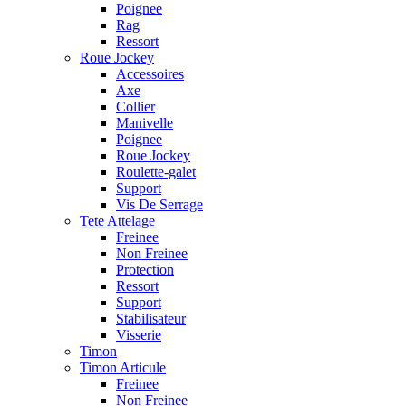
Poignee
Rag
Ressort
Roue Jockey
Accessoires
Axe
Collier
Manivelle
Poignee
Roue Jockey
Roulette-galet
Support
Vis De Serrage
Tete Attelage
Freinee
Non Freinee
Protection
Ressort
Support
Stabilisateur
Visserie
Timon
Timon Articule
Freinee
Non Freinee