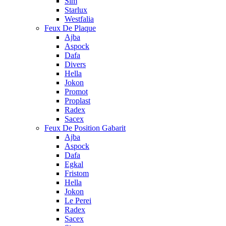
Sim
Starlux
Westfalia
Feux De Plaque
Ajba
Aspock
Dafa
Divers
Hella
Jokon
Promot
Proplast
Radex
Sacex
Feux De Position Gabarit
Ajba
Aspock
Dafa
Egkal
Fristom
Hella
Jokon
Le Perei
Radex
Sacex