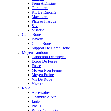
Frein A Disque
Garnitures
Kit De Rincage
Machoires
Plateau Flasque
Sav
Visserie
Garde Boue
Bavette
Garde Boue
Support De Garde Boue
Moyeu Tambour
Cabochon De Moyeu
Ecrou De Fusee
Fusee
Moyeu Non Freine
Moyeu Freine
Vis De Roue
Visserie
Roue
Accessoires
Chambre A Air
Jantes
Pneus
Roues Completes