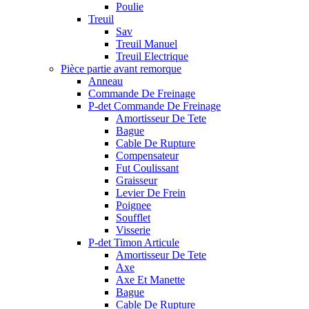
Poulie
Treuil
Sav
Treuil Manuel
Treuil Electrique
Pièce partie avant remorque
Anneau
Commande De Freinage
P-det Commande De Freinage
Amortisseur De Tete
Bague
Cable De Rupture
Compensateur
Fut Coulissant
Graisseur
Levier De Frein
Poignee
Soufflet
Visserie
P-det Timon Articule
Amortisseur De Tete
Axe
Axe Et Manette
Bague
Cable De Rupture