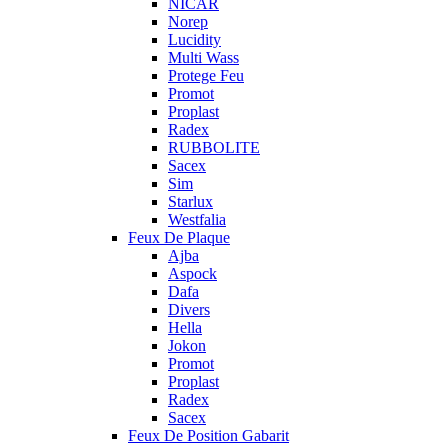
NICAR
Norep
Lucidity
Multi Wass
Protege Feu
Promot
Proplast
Radex
RUBBOLITE
Sacex
Sim
Starlux
Westfalia
Feux De Plaque
Ajba
Aspock
Dafa
Divers
Hella
Jokon
Promot
Proplast
Radex
Sacex
Feux De Position Gabarit