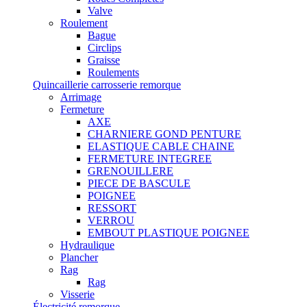
Valve
Roulement
Bague
Circlips
Graisse
Roulements
Quincaillerie carrosserie remorque
Arrimage
Fermeture
AXE
CHARNIERE GOND PENTURE
ELASTIQUE CABLE CHAINE
FERMETURE INTEGREE
GRENOUILLERE
PIECE DE BASCULE
POIGNEE
RESSORT
VERROU
EMBOUT PLASTIQUE POIGNEE
Hydraulique
Plancher
Rag
Rag
Visserie
Électricité remorque