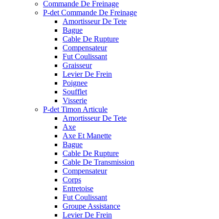
Commande De Freinage
P-det Commande De Freinage
Amortisseur De Tete
Bague
Cable De Rupture
Compensateur
Fut Coulissant
Graisseur
Levier De Frein
Poignee
Soufflet
Visserie
P-det Timon Articule
Amortisseur De Tete
Axe
Axe Et Manette
Bague
Cable De Rupture
Cable De Transmission
Compensateur
Corps
Entretoise
Fut Coulissant
Groupe Assistance
Levier De Frein