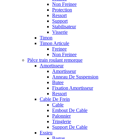
Non Freinee
Protection
Ressort
Support
Stabilisateur
Visserie
Timon
Timon Articule
Freinee
Non Freinee
Pièce train roulant remorque
Amortisseur
Amortisseur
Anneau De Suspension
Butee
Fixation Amortisseur
Ressort
Cable De Frein
Cable
Embout De Cable
Palonnier
Tringlerie
Support De Cable
Essieu
Bague