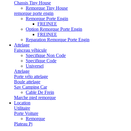
Chassis Tiny House
Remorque Tiny House
remorque porte engin
Remorque Porte Engin
FREINEE
Option Remorque Porte Engin
FREINEE
Reparation Remorque Porte Engin
Attelage
Faisceau véhicule
Specifique Non Code
Specifique Code
Universel
Attelage
Porte vélo attelage
Boule attelage
Sav Camping Car
Cable De Frein
Marche pied remorque
Location
Utilitaire
Porte Voiture
Remorque
Plateau Pj