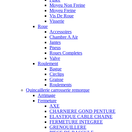
Moyeu Non Freine
Moyeu Freine
Vis De Roue
Visserie
Roue
Accessoires
Chambre A Air
Jantes
Pneus
Roues Completes
Valve
Roulement
Bague
Circlips
Graisse
Roulements
Quincaillerie carrosserie remorque
Arrimage
Fermeture
AXE
CHARNIERE GOND PENTURE
ELASTIQUE CABLE CHAINE
FERMETURE INTEGREE
GRENOUILLERE