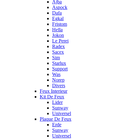
Ajba
Aspock
Dafa
Egkal
Fristom
Hella
Jokon
Le Perei
Radex
Sacex
Sim
Starlux
Support
Was
Norep
Divers
Feux Interieur
Kit De Feux
Lider
Sunway
Universel
Plaque De Feux
Erde
Sunway
Universel