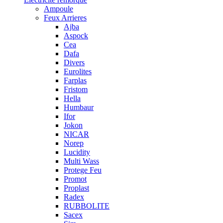
Ampoule
Feux Arrieres
Ajba
Aspock
Cea
Dafa
Divers
Eurolites
Farplas
Fristom
Hella
Humbaur
Ifor
Jokon
NICAR
Norep
Lucidity
Multi Wass
Protege Feu
Promot
Proplast
Radex
RUBBOLITE
Sacex