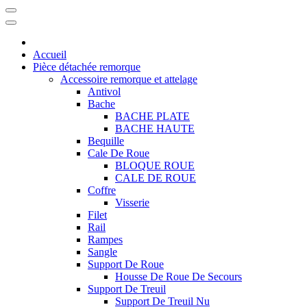
Accueil
Pièce détachée remorque
Accessoire remorque et attelage
Antivol
Bache
BACHE PLATE
BACHE HAUTE
Bequille
Cale De Roue
BLOQUE ROUE
CALE DE ROUE
Coffre
Visserie
Filet
Rail
Rampes
Sangle
Support De Roue
Housse De Roue De Secours
Support De Treuil
Support De Treuil Nu