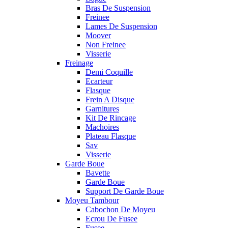
Bras De Suspension
Freinee
Lames De Suspension
Moover
Non Freinee
Visserie
Freinage
Demi Coquille
Ecarteur
Flasque
Frein A Disque
Garnitures
Kit De Rincage
Machoires
Plateau Flasque
Sav
Visserie
Garde Boue
Bavette
Garde Boue
Support De Garde Boue
Moyeu Tambour
Cabochon De Moyeu
Ecrou De Fusee
Fusee