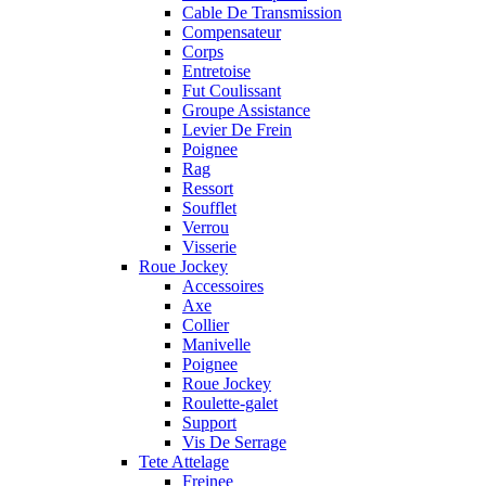
Cable De Transmission
Compensateur
Corps
Entretoise
Fut Coulissant
Groupe Assistance
Levier De Frein
Poignee
Rag
Ressort
Soufflet
Verrou
Visserie
Roue Jockey
Accessoires
Axe
Collier
Manivelle
Poignee
Roue Jockey
Roulette-galet
Support
Vis De Serrage
Tete Attelage
Freinee