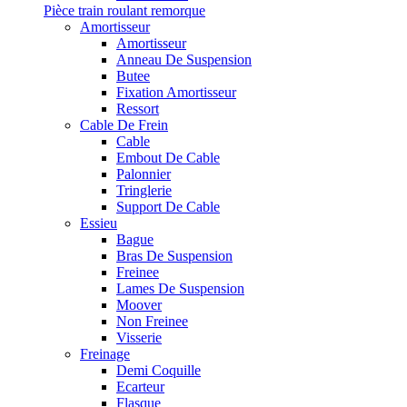
Pièce train roulant remorque
Amortisseur
Amortisseur
Anneau De Suspension
Butee
Fixation Amortisseur
Ressort
Cable De Frein
Cable
Embout De Cable
Palonnier
Tringlerie
Support De Cable
Essieu
Bague
Bras De Suspension
Freinee
Lames De Suspension
Moover
Non Freinee
Visserie
Freinage
Demi Coquille
Ecarteur
Flasque