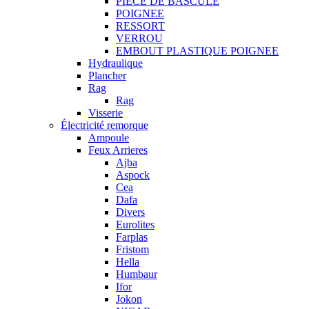
PIECE DE BASCULE
POIGNEE
RESSORT
VERROU
EMBOUT PLASTIQUE POIGNEE
Hydraulique
Plancher
Rag
Rag
Visserie
Électricité remorque
Ampoule
Feux Arrieres
Ajba
Aspock
Cea
Dafa
Divers
Eurolites
Farplas
Fristom
Hella
Humbaur
Ifor
Jokon