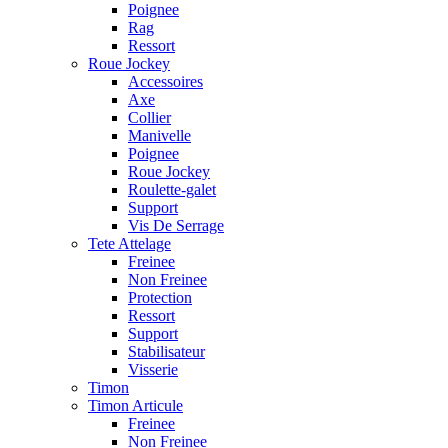
Poignee
Rag
Ressort
Roue Jockey
Accessoires
Axe
Collier
Manivelle
Poignee
Roue Jockey
Roulette-galet
Support
Vis De Serrage
Tete Attelage
Freinee
Non Freinee
Protection
Ressort
Support
Stabilisateur
Visserie
Timon
Timon Articule
Freinee
Non Freinee