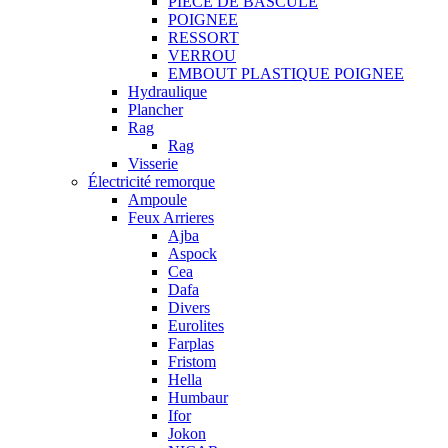
PIECE DE BASCULE
POIGNEE
RESSORT
VERROU
EMBOUT PLASTIQUE POIGNEE
Hydraulique
Plancher
Rag
Rag
Visserie
Électricité remorque
Ampoule
Feux Arrieres
Ajba
Aspock
Cea
Dafa
Divers
Eurolites
Farplas
Fristom
Hella
Humbaur
Ifor
Jokon