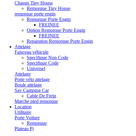
Chassis Tiny House
Remorque Tiny House
remorque porte engin
Remorque Porte Engin
FREINEE
Option Remorque Porte Engin
FREINEE
Reparation Remorque Porte Engin
Attelage
Faisceau véhicule
Specifique Non Code
Specifique Code
Universel
Attelage
Porte vélo attelage
Boule attelage
Sav Camping Car
Cable De Frein
Marche pied remorque
Location
Utilitaire
Porte Voiture
Remorque
Plateau Pj