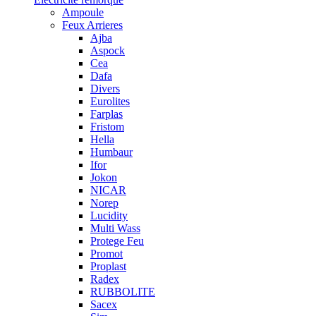
Ampoule
Feux Arrieres
Ajba
Aspock
Cea
Dafa
Divers
Eurolites
Farplas
Fristom
Hella
Humbaur
Ifor
Jokon
NICAR
Norep
Lucidity
Multi Wass
Protege Feu
Promot
Proplast
Radex
RUBBOLITE
Sacex