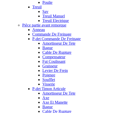
Poulie
Treuil
Sav
Treuil Manuel
Treuil Electrique
Pièce partie avant remorque
Anneau
Commande De Freinage
P-det Commande De Freinage
Amortisseur De Tete
Bague
Cable De Rupture
Compensateur
Fut Coulissant
Graisseur
Levier De Frein
Poignee
Soufflet
Visserie
P-det Timon Articule
Amortisseur De Tete
Axe
Axe Et Manette
Bague
Cable De Rupture