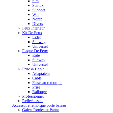
Sim
Starlux
Support
Was
Norep
Divers
Feux Interieur
Kit De Feux
Lider
Sunway
Universel
Plaque De Feux
Erde
Sunway
Universel
Prise & Cable
Adaptateur
Cable
Faisceau remorque
Prise
Rallonge
Professionnel
Reflechissant
Accessoire remorque porte bateau
Galets Rouleaux Patins