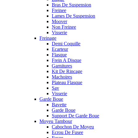
Bras De Suspension
Freinee
Lames De Suspension
Moover
Non Freinee
Visserie
Freinage
Demi Coquille
Ecarteur
Flasque
Frein A Disque
Garnitures
Kit De Rincage
Machoires
Plateau Flasque
Sav
Visserie
Garde Boue
Bavette
Garde Boue
Support De Garde Boue
Moyeu Tambour
Cabochon De Moyeu
Ecrou De Fusee
Fusee