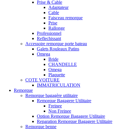
Prise & Cable
Adaptateur
Cable
Faisceau remorque
Prise
Rallonge
Professionnel
Reflechissant
Accessoire remorque porte bateau
Galets Rouleaux Patins
Omega
Bride
CHANDELLE
Omega
Plaquette
COTE VOITURE
IMMATRICULATION
Remorque
Remorque bagagère utilitaire
Remorque Bagagere Utilitaire
Freinee
Non Freinee
Option Remorque Bagagere Utilitaire
Reparation Remorque Bagagere Utilitaire
Remorque benne