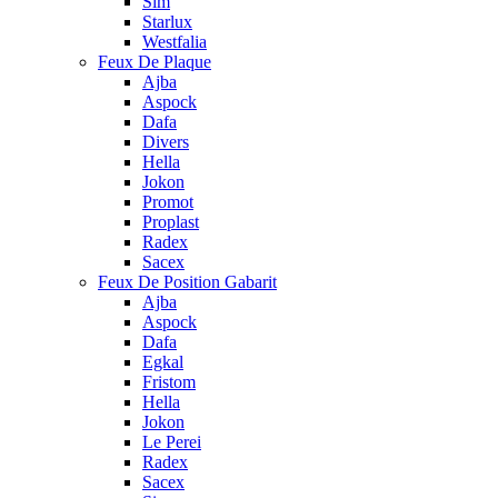
Sim
Starlux
Westfalia
Feux De Plaque
Ajba
Aspock
Dafa
Divers
Hella
Jokon
Promot
Proplast
Radex
Sacex
Feux De Position Gabarit
Ajba
Aspock
Dafa
Egkal
Fristom
Hella
Jokon
Le Perei
Radex
Sacex