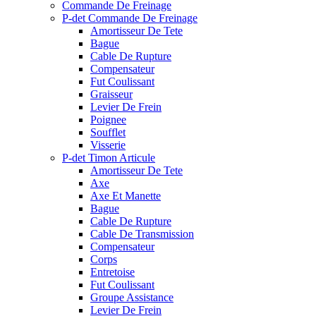
Commande De Freinage
P-det Commande De Freinage
Amortisseur De Tete
Bague
Cable De Rupture
Compensateur
Fut Coulissant
Graisseur
Levier De Frein
Poignee
Soufflet
Visserie
P-det Timon Articule
Amortisseur De Tete
Axe
Axe Et Manette
Bague
Cable De Rupture
Cable De Transmission
Compensateur
Corps
Entretoise
Fut Coulissant
Groupe Assistance
Levier De Frein