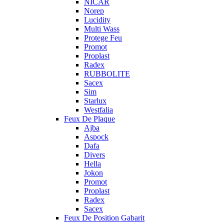
NICAR
Norep
Lucidity
Multi Wass
Protege Feu
Promot
Proplast
Radex
RUBBOLITE
Sacex
Sim
Starlux
Westfalia
Feux De Plaque
Ajba
Aspock
Dafa
Divers
Hella
Jokon
Promot
Proplast
Radex
Sacex
Feux De Position Gabarit