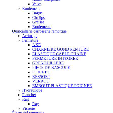
Valve
Roulement
Bague
Circlips
Graisse
Roulements
Quincaillerie carrosserie remorque
Arrimage
Fermeture
AXE
CHARNIERE GOND PENTURE
ELASTIQUE CABLE CHAINE
FERMETURE INTEGREE
GRENOUILLERE
PIECE DE BASCULE
POIGNEE
RESSORT
VERROU
EMBOUT PLASTIQUE POIGNEE
Hydraulique
Plancher
Rag
Rag
Visserie
Électricité remorque