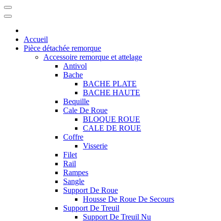
Accueil
Pièce détachée remorque
Accessoire remorque et attelage
Antivol
Bache
BACHE PLATE
BACHE HAUTE
Bequille
Cale De Roue
BLOQUE ROUE
CALE DE ROUE
Coffre
Visserie
Filet
Rail
Rampes
Sangle
Support De Roue
Housse De Roue De Secours
Support De Treuil
Support De Treuil Nu