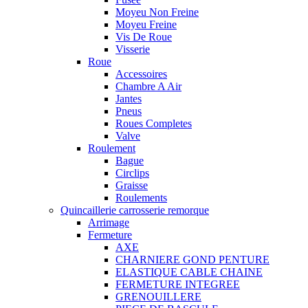
Moyeu Non Freine
Moyeu Freine
Vis De Roue
Visserie
Roue
Accessoires
Chambre A Air
Jantes
Pneus
Roues Completes
Valve
Roulement
Bague
Circlips
Graisse
Roulements
Quincaillerie carrosserie remorque
Arrimage
Fermeture
AXE
CHARNIERE GOND PENTURE
ELASTIQUE CABLE CHAINE
FERMETURE INTEGREE
GRENOUILLERE