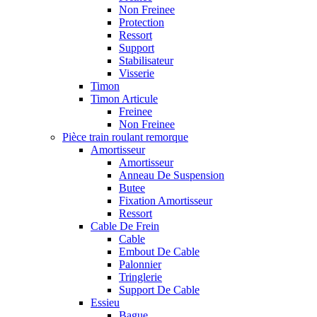
Non Freinee
Protection
Ressort
Support
Stabilisateur
Visserie
Timon
Timon Articule
Freinee
Non Freinee
Pièce train roulant remorque
Amortisseur
Amortisseur
Anneau De Suspension
Butee
Fixation Amortisseur
Ressort
Cable De Frein
Cable
Embout De Cable
Palonnier
Tringlerie
Support De Cable
Essieu
Bague