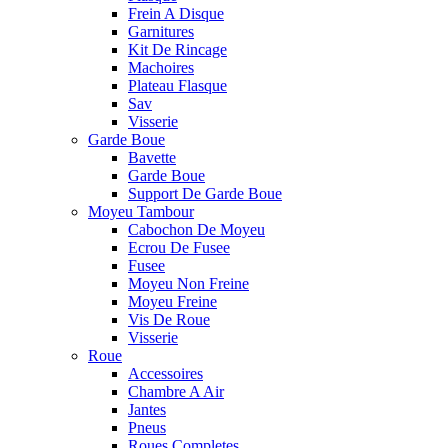
Frein A Disque
Garnitures
Kit De Rincage
Machoires
Plateau Flasque
Sav
Visserie
Garde Boue
Bavette
Garde Boue
Support De Garde Boue
Moyeu Tambour
Cabochon De Moyeu
Ecrou De Fusee
Fusee
Moyeu Non Freine
Moyeu Freine
Vis De Roue
Visserie
Roue
Accessoires
Chambre A Air
Jantes
Pneus
Roues Completes