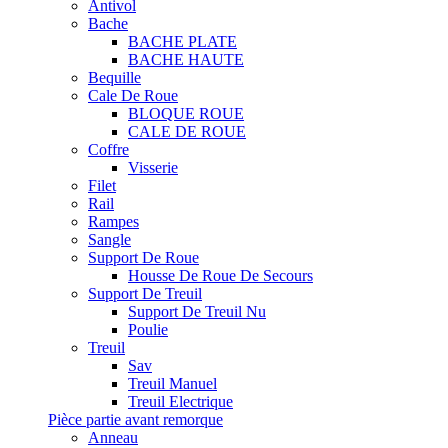
Antivol
Bache
BACHE PLATE
BACHE HAUTE
Bequille
Cale De Roue
BLOQUE ROUE
CALE DE ROUE
Coffre
Visserie
Filet
Rail
Rampes
Sangle
Support De Roue
Housse De Roue De Secours
Support De Treuil
Support De Treuil Nu
Poulie
Treuil
Sav
Treuil Manuel
Treuil Electrique
Pièce partie avant remorque
Anneau