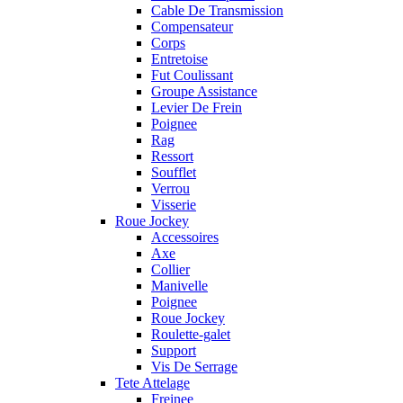
Cable De Transmission
Compensateur
Corps
Entretoise
Fut Coulissant
Groupe Assistance
Levier De Frein
Poignee
Rag
Ressort
Soufflet
Verrou
Visserie
Roue Jockey
Accessoires
Axe
Collier
Manivelle
Poignee
Roue Jockey
Roulette-galet
Support
Vis De Serrage
Tete Attelage
Freinee