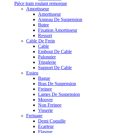
Pièce train roulant remorque
Amortisseur
Amortisseur
Anneau De Suspension
Butee
Fixation Amortisseur
Ressort
Cable De Frein
Cable
Embout De Cable
Palonnier
Tringlerie
Support De Cable
Essieu
Bague
Bras De Suspension
Freinee
Lames De Suspension
Moover
Non Freinee
Visserie
Freinage
Demi Coquille
Ecarteur
Flasque