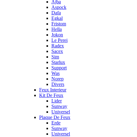
Ajba
Aspock
Dafa
Egkal
Fristom
Hella
Jokon
Le Perei
Radex
Sacex
Sim
Starlux
Support
Was
Norep
Divers
Feux Interieur
Kit De Feux
Lider
Sunway
Universel
Plaque De Feux
Erde
Sunway
Universel