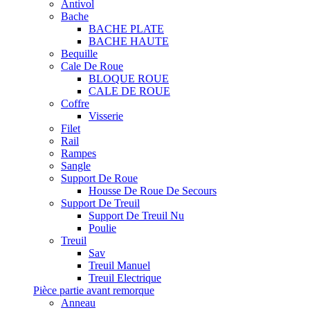
Antivol
Bache
BACHE PLATE
BACHE HAUTE
Bequille
Cale De Roue
BLOQUE ROUE
CALE DE ROUE
Coffre
Visserie
Filet
Rail
Rampes
Sangle
Support De Roue
Housse De Roue De Secours
Support De Treuil
Support De Treuil Nu
Poulie
Treuil
Sav
Treuil Manuel
Treuil Electrique
Pièce partie avant remorque
Anneau