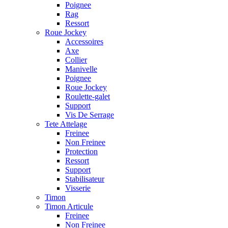
Poignee
Rag
Ressort
Roue Jockey
Accessoires
Axe
Collier
Manivelle
Poignee
Roue Jockey
Roulette-galet
Support
Vis De Serrage
Tete Attelage
Freinee
Non Freinee
Protection
Ressort
Support
Stabilisateur
Visserie
Timon
Timon Articule
Freinee
Non Freinee