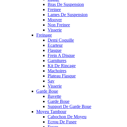
Bras De Suspension
Freinee
Lames De Suspension
Moover
Non Freinee
Visserie
Freinage
Demi Coquille
Ecarteur
Flasque
Frein A Disque
Garnitures
Kit De Rincage
Machoires
Plateau Flasque
Sav
Visserie
Garde Boue
Bavette
Garde Boue
Support De Garde Boue
Moyeu Tambour
Cabochon De Moyeu
Ecrou De Fusee
Fusee