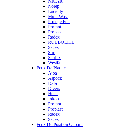
NICAR
Norep
Lucidity
Multi Wass
Protege Feu
Promot
Proplast
Radex
RUBBOLITE
Sacex
Sim
Starlux
Westfalia
Feux De Plaque
Ajba
Aspock
Dafa
Divers
Hella
Jokon
Promot
Proplast
Radex
Sacex
Feux De Position Gabarit