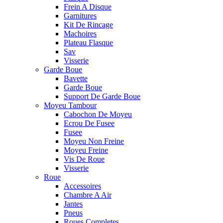
Frein A Disque
Garnitures
Kit De Rincage
Machoires
Plateau Flasque
Sav
Visserie
Garde Boue
Bavette
Garde Boue
Support De Garde Boue
Moyeu Tambour
Cabochon De Moyeu
Ecrou De Fusee
Fusee
Moyeu Non Freine
Moyeu Freine
Vis De Roue
Visserie
Roue
Accessoires
Chambre A Air
Jantes
Pneus
Roues Completes