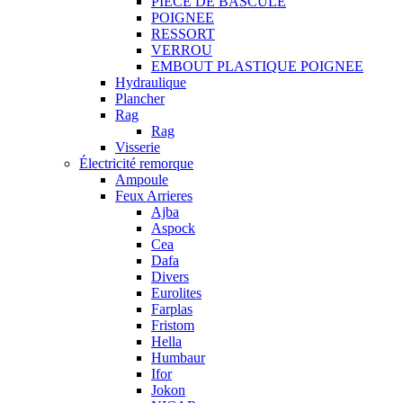
PIECE DE BASCULE
POIGNEE
RESSORT
VERROU
EMBOUT PLASTIQUE POIGNEE
Hydraulique
Plancher
Rag
Rag
Visserie
Électricité remorque
Ampoule
Feux Arrieres
Ajba
Aspock
Cea
Dafa
Divers
Eurolites
Farplas
Fristom
Hella
Humbaur
Ifor
Jokon