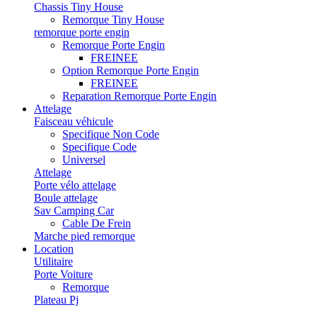
Chassis Tiny House
Remorque Tiny House
remorque porte engin
Remorque Porte Engin
FREINEE
Option Remorque Porte Engin
FREINEE
Reparation Remorque Porte Engin
Attelage
Faisceau véhicule
Specifique Non Code
Specifique Code
Universel
Attelage
Porte vélo attelage
Boule attelage
Sav Camping Car
Cable De Frein
Marche pied remorque
Location
Utilitaire
Porte Voiture
Remorque
Plateau Pj