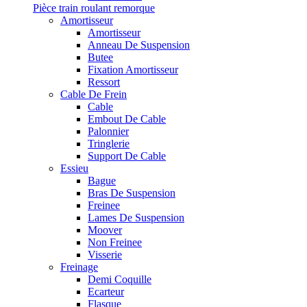
Pièce train roulant remorque
Amortisseur
Amortisseur
Anneau De Suspension
Butee
Fixation Amortisseur
Ressort
Cable De Frein
Cable
Embout De Cable
Palonnier
Tringlerie
Support De Cable
Essieu
Bague
Bras De Suspension
Freinee
Lames De Suspension
Moover
Non Freinee
Visserie
Freinage
Demi Coquille
Ecarteur
Flasque