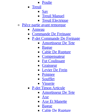
Poulie
Treuil
Sav
Treuil Manuel
Treuil Electrique
Pièce partie avant remorque
Anneau
Commande De Freinage
P-det Commande De Freinage
Amortisseur De Tete
Bague
Cable De Rupture
Compensateur
Fut Coulissant
Graisseur
Levier De Frein
Poignee
Soufflet
Visserie
P-det Timon Articule
Amortisseur De Tete
Axe
Axe Et Manette
Bague
Cable De Rupture