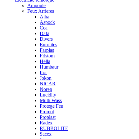
Ampoule
Feux Arrieres
Ajba
Aspock
Cea
Dafa
Divers
Eurolites
Farplas
Fristom
Hella
Humbaur
Ifor
Jokon
NICAR
Norep
Lucidity
Multi Wass
Protege Feu
Promot
Proplast
Radex
RUBBOLITE
Sacex