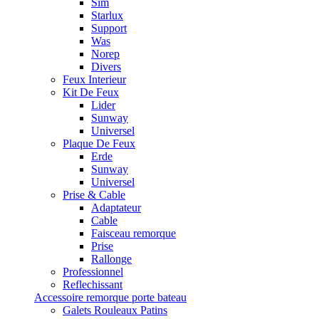
Sim
Starlux
Support
Was
Norep
Divers
Feux Interieur
Kit De Feux
Lider
Sunway
Universel
Plaque De Feux
Erde
Sunway
Universel
Prise & Cable
Adaptateur
Cable
Faisceau remorque
Prise
Rallonge
Professionnel
Reflechissant
Accessoire remorque porte bateau
Galets Rouleaux Patins