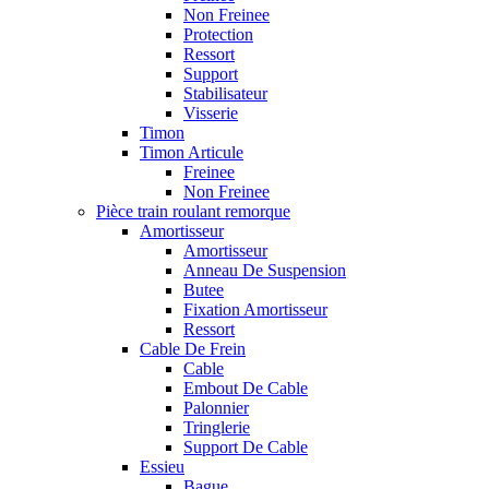
Non Freinee
Protection
Ressort
Support
Stabilisateur
Visserie
Timon
Timon Articule
Freinee
Non Freinee
Pièce train roulant remorque
Amortisseur
Amortisseur
Anneau De Suspension
Butee
Fixation Amortisseur
Ressort
Cable De Frein
Cable
Embout De Cable
Palonnier
Tringlerie
Support De Cable
Essieu
Bague