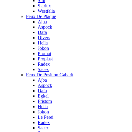
Sim
Starlux
Westfalia
Feux De Plaque
Ajba
Aspock
Dafa
Divers
Hella
Jokon
Promot
Proplast
Radex
Sacex
Feux De Position Gabarit
Ajba
Aspock
Dafa
Egkal
Fristom
Hella
Jokon
Le Perei
Radex
Sacex