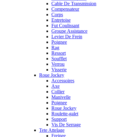
Cable De Transmission
Compensateur
Corps
Entretoise
Fut Coulissant
Groupe Assistance
Levier De Frein
Poignee
Rag
Ressort
Soufflet
Verrou
Visserie
Roue Jockey
Accessoires
Axe
Collier
Manivelle
Poignee
Roue Jockey
Roulette-galet
Support
Vis De Serrage
Tete Attelage
Freinee