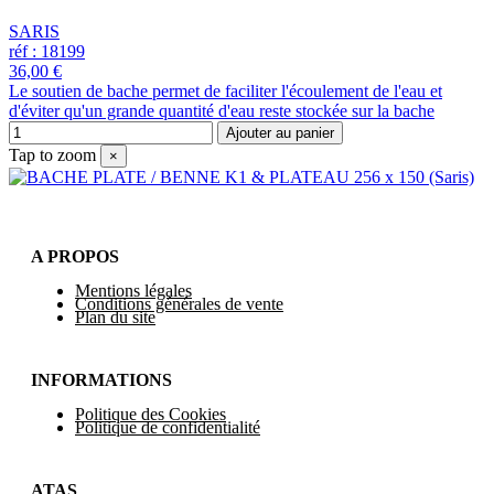
SARIS
réf : 18199
36,00 €
Le soutien de bache permet de faciliter l'écoulement de l'eau et
d'éviter qu'un grande quantité d'eau reste stockée sur la bache
Ajouter au panier
Tap to zoom
×
A PROPOS
Mentions légales
Conditions générales de vente
Plan du site
INFORMATIONS
Politique des Cookies
Politique de confidentialité
ATAS