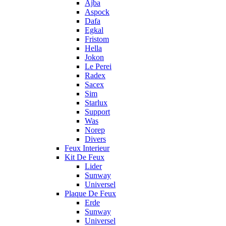
Ajba
Aspock
Dafa
Egkal
Fristom
Hella
Jokon
Le Perei
Radex
Sacex
Sim
Starlux
Support
Was
Norep
Divers
Feux Interieur
Kit De Feux
Lider
Sunway
Universel
Plaque De Feux
Erde
Sunway
Universel