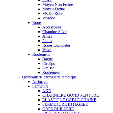
Moyeu Non Freine
Moyeu Freine
Vis De Roue
Visserie
Roue
Accessoires
Chambre A Air
Jantes
Pneus
Roues Completes
Valve
Roulement
Bague
Circlips
Graisse
Roulements
Quincaillerie carrosserie remorque
Arrimage
Fermeture
AXE
CHARNIERE GOND PENTURE
ELASTIQUE CABLE CHAINE
FERMETURE INTEGREE
GRENOUILLERE