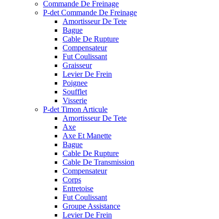
Commande De Freinage
P-det Commande De Freinage
Amortisseur De Tete
Bague
Cable De Rupture
Compensateur
Fut Coulissant
Graisseur
Levier De Frein
Poignee
Soufflet
Visserie
P-det Timon Articule
Amortisseur De Tete
Axe
Axe Et Manette
Bague
Cable De Rupture
Cable De Transmission
Compensateur
Corps
Entretoise
Fut Coulissant
Groupe Assistance
Levier De Frein