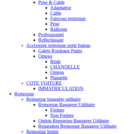
Prise & Cable
Adaptateur
Cable
Faisceau remorque
Prise
Rallonge
Professionnel
Reflechissant
Accessoire remorque porte bateau
Galets Rouleaux Patins
Omega
Bride
CHANDELLE
Omega
Plaquette
COTE VOITURE
IMMATRICULATION
Remorque
Remorque bagagère utilitaire
Remorque Bagagere Utilitaire
Freinee
Non Freinee
Option Remorque Bagagere Utilitaire
Reparation Remorque Bagagere Utilitaire
Remorque benne