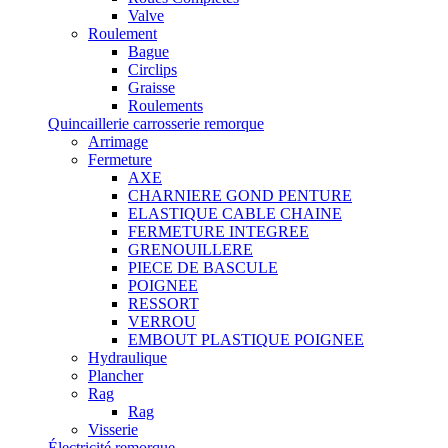
Valve
Roulement
Bague
Circlips
Graisse
Roulements
Quincaillerie carrosserie remorque
Arrimage
Fermeture
AXE
CHARNIERE GOND PENTURE
ELASTIQUE CABLE CHAINE
FERMETURE INTEGREE
GRENOUILLERE
PIECE DE BASCULE
POIGNEE
RESSORT
VERROU
EMBOUT PLASTIQUE POIGNEE
Hydraulique
Plancher
Rag
Rag
Visserie
Électricité remorque