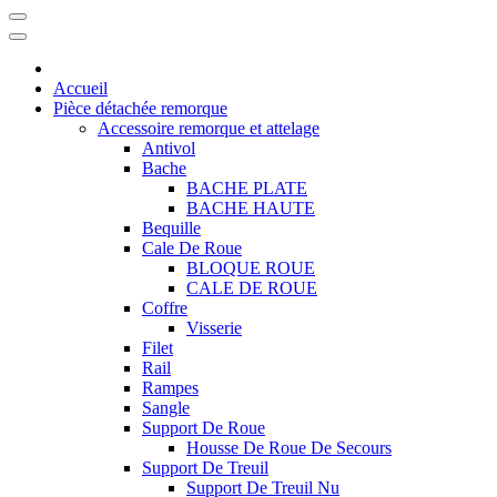
Accueil
Pièce détachée remorque
Accessoire remorque et attelage
Antivol
Bache
BACHE PLATE
BACHE HAUTE
Bequille
Cale De Roue
BLOQUE ROUE
CALE DE ROUE
Coffre
Visserie
Filet
Rail
Rampes
Sangle
Support De Roue
Housse De Roue De Secours
Support De Treuil
Support De Treuil Nu