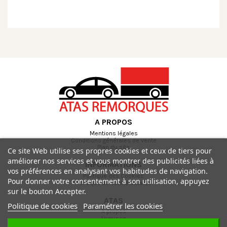
A PROPOS
Mentions légales
Conditions générales de vente
Plan du site
Ce site Web utilise ses propres cookies et ceux de tiers pour
améliorer nos services et vous montrer des publicités liées à
INFORMATIONS
vos préférences en analysant vos habitudes de navigation.
Politique des Cookies
Pour donner votre consentement à son utilisation, appuyez
Politique de confidentialité
sur le bouton Accepter.
ATAS
Politique de cookies
Paramétrer les cookies
A propos
Livraison
Paiement sécurisé