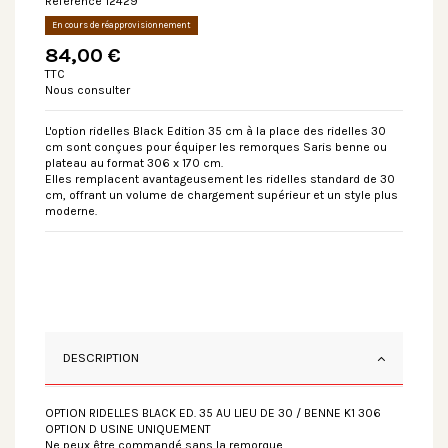
Référence
12429
En cours de réapprovisionnement
84,00 €
TTC
Nous consulter
L'option ridelles Black Edition 35 cm à la place des ridelles 30
cm sont conçues pour équiper les remorques Saris benne ou
plateau au format 306 x 170 cm.
Elles remplacent avantageusement les ridelles standard de 30
cm, offrant un volume de chargement supérieur et un style plus
moderne.
DESCRIPTION
OPTION RIDELLES BLACK ED. 35 AU LIEU DE 30 / BENNE K1 306
OPTION D USINE UNIQUEMENT
Ne peux être commandé sans la remorque