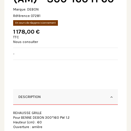
Marque:
DEBON
Référence
07281
En cours de réapprovisionnement
1 178,00 €
TTC
Nous consulter
-
DESCRIPTION
REHAUSSE GRILLE
Pour BENNE DEBON 300*160 PW 1.2
Hauteur (cm) : 60
Ouverture : arrière