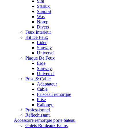
Sim
Starlux
Support
Was
Norep
Divers
Feux Interieur
Kit De Feux
Lider
Sunway
Universel
Plaque De Feux
Erde
Sunway
Universel
Prise & Cable
Adaptateur
Cable
Faisceau remorque
Prise
Rallonge
Professionnel
Reflechissant
Accessoire remorque porte bateau
Galets Rouleaux Patins