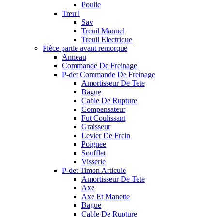
Poulie
Treuil
Sav
Treuil Manuel
Treuil Electrique
Pièce partie avant remorque
Anneau
Commande De Freinage
P-det Commande De Freinage
Amortisseur De Tete
Bague
Cable De Rupture
Compensateur
Fut Coulissant
Graisseur
Levier De Frein
Poignee
Soufflet
Visserie
P-det Timon Articule
Amortisseur De Tete
Axe
Axe Et Manette
Bague
Cable De Rupture