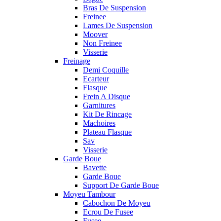
Bras De Suspension
Freinee
Lames De Suspension
Moover
Non Freinee
Visserie
Freinage
Demi Coquille
Ecarteur
Flasque
Frein A Disque
Garnitures
Kit De Rincage
Machoires
Plateau Flasque
Sav
Visserie
Garde Boue
Bavette
Garde Boue
Support De Garde Boue
Moyeu Tambour
Cabochon De Moyeu
Ecrou De Fusee
Fusee