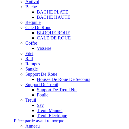
Antivol
Bache
BACHE PLATE
BACHE HAUTE
Bequille
Cale De Roue
BLOQUE ROUE
CALE DE ROUE
Coffre
Visserie
Filet
Rail
Rampes
Sangle
Support De Roue
Housse De Roue De Secours
Support De Treuil
Support De Treuil Nu
Poulie
Treuil
Sav
Treuil Manuel
Treuil Electrique
Pièce partie avant remorque
Anneau