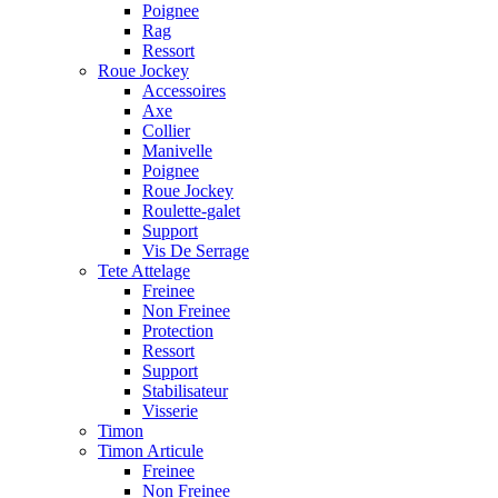
Poignee
Rag
Ressort
Roue Jockey
Accessoires
Axe
Collier
Manivelle
Poignee
Roue Jockey
Roulette-galet
Support
Vis De Serrage
Tete Attelage
Freinee
Non Freinee
Protection
Ressort
Support
Stabilisateur
Visserie
Timon
Timon Articule
Freinee
Non Freinee