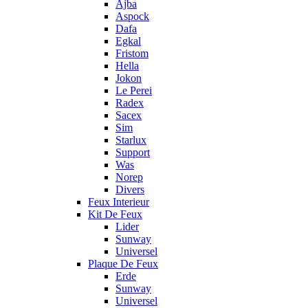
Ajba
Aspock
Dafa
Egkal
Fristom
Hella
Jokon
Le Perei
Radex
Sacex
Sim
Starlux
Support
Was
Norep
Divers
Feux Interieur
Kit De Feux
Lider
Sunway
Universel
Plaque De Feux
Erde
Sunway
Universel