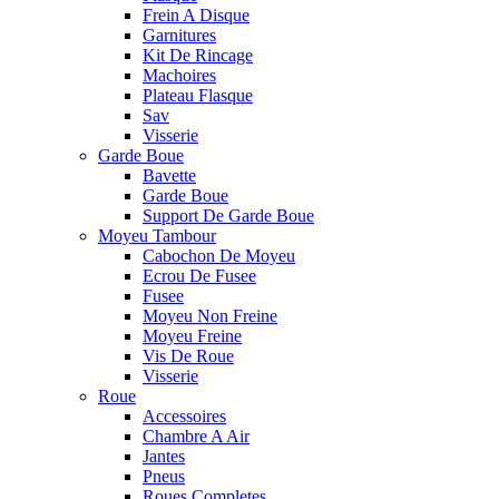
Frein A Disque
Garnitures
Kit De Rincage
Machoires
Plateau Flasque
Sav
Visserie
Garde Boue
Bavette
Garde Boue
Support De Garde Boue
Moyeu Tambour
Cabochon De Moyeu
Ecrou De Fusee
Fusee
Moyeu Non Freine
Moyeu Freine
Vis De Roue
Visserie
Roue
Accessoires
Chambre A Air
Jantes
Pneus
Roues Completes