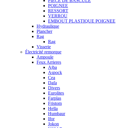
PIECE DE BASCULE
POIGNEE
RESSORT
VERROU
EMBOUT PLASTIQUE POIGNEE
Hydraulique
Plancher
Rag
Rag
Visserie
Électricité remorque
Ampoule
Feux Arrieres
Ajba
Aspock
Cea
Dafa
Divers
Eurolites
Farplas
Fristom
Hella
Humbaur
Ifor
Jokon