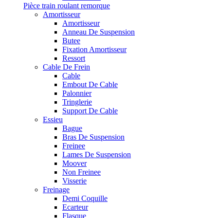
Pièce train roulant remorque
Amortisseur
Amortisseur
Anneau De Suspension
Butee
Fixation Amortisseur
Ressort
Cable De Frein
Cable
Embout De Cable
Palonnier
Tringlerie
Support De Cable
Essieu
Bague
Bras De Suspension
Freinee
Lames De Suspension
Moover
Non Freinee
Visserie
Freinage
Demi Coquille
Ecarteur
Flasque