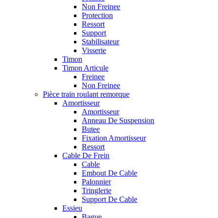
Non Freinee
Protection
Ressort
Support
Stabilisateur
Visserie
Timon
Timon Articule
Freinee
Non Freinee
Pièce train roulant remorque
Amortisseur
Amortisseur
Anneau De Suspension
Butee
Fixation Amortisseur
Ressort
Cable De Frein
Cable
Embout De Cable
Palonnier
Tringlerie
Support De Cable
Essieu
Bague