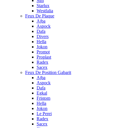
Sim
Starlux
Westfalia
Feux De Plaque
Ajba
Aspock
Dafa
Divers
Hella
Jokon
Promot
Proplast
Radex
Sacex
Feux De Position Gabarit
Ajba
Aspock
Dafa
Egkal
Fristom
Hella
Jokon
Le Perei
Radex
Sacex