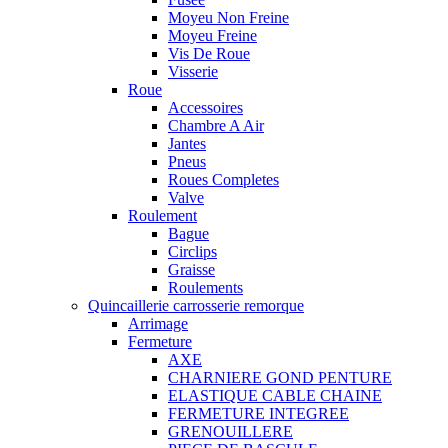
Moyeu Non Freine
Moyeu Freine
Vis De Roue
Visserie
Roue
Accessoires
Chambre A Air
Jantes
Pneus
Roues Completes
Valve
Roulement
Bague
Circlips
Graisse
Roulements
Quincaillerie carrosserie remorque
Arrimage
Fermeture
AXE
CHARNIERE GOND PENTURE
ELASTIQUE CABLE CHAINE
FERMETURE INTEGREE
GRENOUILLERE