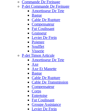
Commande De Freinage
P-det Commande De Freinage
Amortisseur De Tete
Bague
Cable De Rupture
Compensateur
Fut Coulissant
Graisseur
Levier De Frein
Poignee
Soufflet
Visserie
P-det Timon Articule
Amortisseur De Tete
Axe
Axe Et Manette
Bague
Cable De Rupture
Cable De Transmission
Compensateur
Corps
Entretoise
Fut Coulissant
Groupe Assistance
Levier De Frein