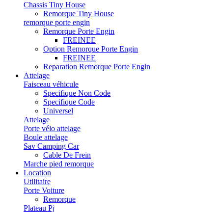
Chassis Tiny House
Remorque Tiny House
remorque porte engin
Remorque Porte Engin
FREINEE
Option Remorque Porte Engin
FREINEE
Reparation Remorque Porte Engin
Attelage
Faisceau véhicule
Specifique Non Code
Specifique Code
Universel
Attelage
Porte vélo attelage
Boule attelage
Sav Camping Car
Cable De Frein
Marche pied remorque
Location
Utilitaire
Porte Voiture
Remorque
Plateau Pj