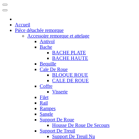
Accueil
Pièce détachée remorque
Accessoire remorque et attelage
Antivol
Bache
BACHE PLATE
BACHE HAUTE
Bequille
Cale De Roue
BLOQUE ROUE
CALE DE ROUE
Coffre
Visserie
Filet
Rail
Rampes
Sangle
Support De Roue
Housse De Roue De Secours
Support De Treuil
Support De Treuil Nu