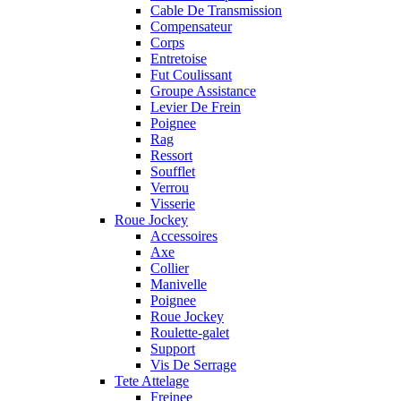
Cable De Transmission
Compensateur
Corps
Entretoise
Fut Coulissant
Groupe Assistance
Levier De Frein
Poignee
Rag
Ressort
Soufflet
Verrou
Visserie
Roue Jockey
Accessoires
Axe
Collier
Manivelle
Poignee
Roue Jockey
Roulette-galet
Support
Vis De Serrage
Tete Attelage
Freinee