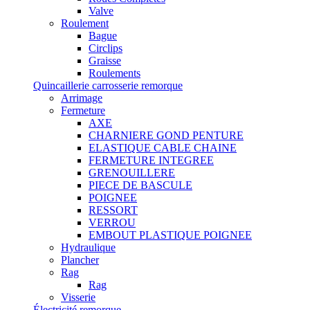
Valve
Roulement
Bague
Circlips
Graisse
Roulements
Quincaillerie carrosserie remorque
Arrimage
Fermeture
AXE
CHARNIERE GOND PENTURE
ELASTIQUE CABLE CHAINE
FERMETURE INTEGREE
GRENOUILLERE
PIECE DE BASCULE
POIGNEE
RESSORT
VERROU
EMBOUT PLASTIQUE POIGNEE
Hydraulique
Plancher
Rag
Rag
Visserie
Électricité remorque