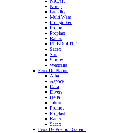
NICAR
Norep
Lucidity
Multi Wass
Protege Feu
Promot
Proplast
Radex
RUBBOLITE
Sacex
Sim
Starlux
Westfalia
Feux De Plaque
Ajba
Aspock
Dafa
Divers
Hella
Jokon
Promot
Proplast
Radex
Sacex
Feux De Position Gabarit