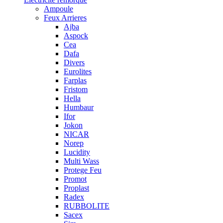
Ampoule
Feux Arrieres
Ajba
Aspock
Cea
Dafa
Divers
Eurolites
Farplas
Fristom
Hella
Humbaur
Ifor
Jokon
NICAR
Norep
Lucidity
Multi Wass
Protege Feu
Promot
Proplast
Radex
RUBBOLITE
Sacex