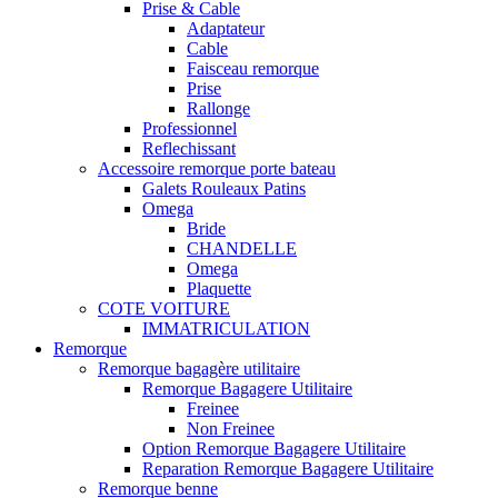
Prise & Cable
Adaptateur
Cable
Faisceau remorque
Prise
Rallonge
Professionnel
Reflechissant
Accessoire remorque porte bateau
Galets Rouleaux Patins
Omega
Bride
CHANDELLE
Omega
Plaquette
COTE VOITURE
IMMATRICULATION
Remorque
Remorque bagagère utilitaire
Remorque Bagagere Utilitaire
Freinee
Non Freinee
Option Remorque Bagagere Utilitaire
Reparation Remorque Bagagere Utilitaire
Remorque benne