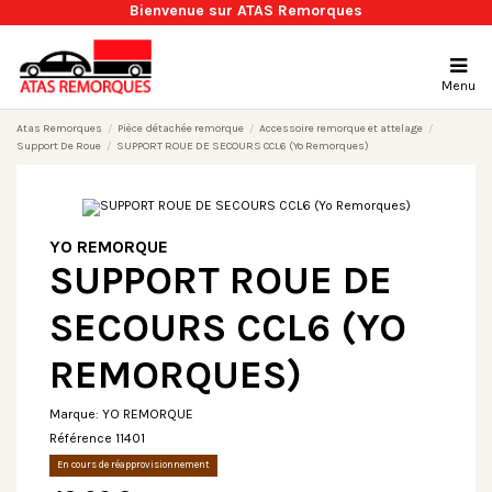
Bienvenue sur ATAS Remorques
Menu
Atas Remorques
Pièce détachée remorque
Accessoire remorque et attelage
Support De Roue
SUPPORT ROUE DE SECOURS CCL6 (Yo Remorques)
YO REMORQUE
SUPPORT ROUE DE
SECOURS CCL6 (YO
REMORQUES)
Marque:
YO REMORQUE
Référence
11401
En cours de réapprovisionnement