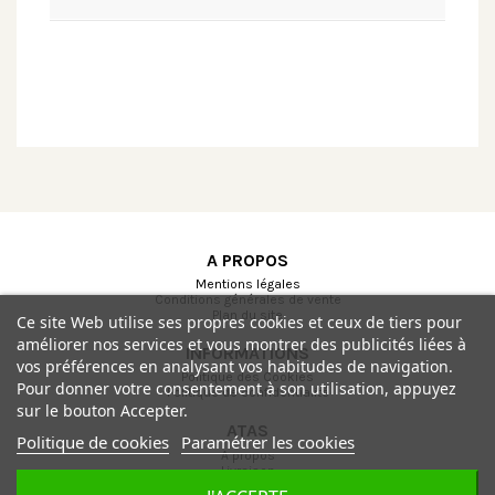
A PROPOS
Mentions légales
Conditions générales de vente
Plan du site
Ce site Web utilise ses propres cookies et ceux de tiers pour
améliorer nos services et vous montrer des publicités liées à
INFORMATIONS
vos préférences en analysant vos habitudes de navigation.
Politique des Cookies
Pour donner votre consentement à son utilisation, appuyez
Politique de confidentialité
sur le bouton Accepter.
ATAS
Politique de cookies
Paramétrer les cookies
A propos
Livraison
Paiement sécurisé