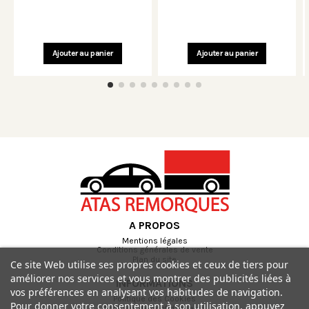
Ajouter au panier
Ajouter au panier
A PROPOS
Mentions légales
Conditions générales de vente
Plan du site
Ce site Web utilise ses propres cookies et ceux de tiers pour
améliorer nos services et vous montrer des publicités liées à
INFORMATIONS
vos préférences en analysant vos habitudes de navigation.
Politique des Cookies
Pour donner votre consentement à son utilisation, appuyez
Politique de confidentialité