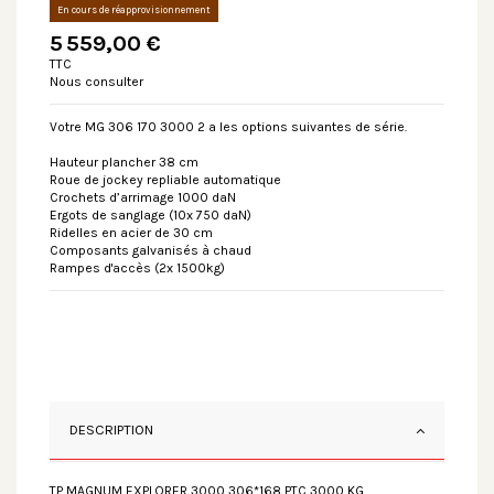
En cours de réapprovisionnement
5 559,00 €
TTC
Nous consulter
Votre MG 306 170 3000 2 a les options suivantes de série.
Hauteur plancher 38 cm
Roue de jockey repliable automatique
Crochets d’arrimage 1000 daN
Ergots de sanglage (10x 750 daN)
Ridelles en acier de 30 cm
Composants galvanisés à chaud
Rampes d'accès (2x 1500kg)
DESCRIPTION
TP MAGNUM EXPLORER 3000 306*168 PTC 3000 KG