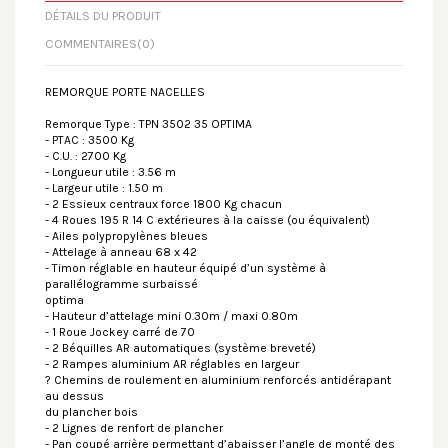
DÉTAILS DU PRODUIT
COMMENTAIRES
(0)
REMORQUE PORTE NACELLES
Remorque Type : TPN 3502 35 OPTIMA
- PTAC : 3500 Kg
- C.U. : 2700 Kg
- Longueur utile : 3.56 m
- Largeur utile : 1.50 m
- 2 Essieux centraux force 1800 Kg chacun
- 4 Roues 195 R 14 C extérieures à la caisse (ou équivalent)
- Ailes polypropylènes bleues
- Attelage à anneau 68 x 42
- Timon réglable en hauteur équipé d’un système à
parallélogramme surbaissé
optima
- Hauteur d’attelage mini 0.30m / maxi 0.80m
- 1 Roue Jockey carré de 70
- 2 Béquilles AR automatiques (système breveté)
- 2 Rampes aluminium AR réglables en largeur
? Chemins de roulement en aluminium renforcés antidérapant
au dessus
du plancher bois
- 2 Lignes de renfort de plancher
- Pan coupé arrière permettant d’abaisser l’angle de monté des