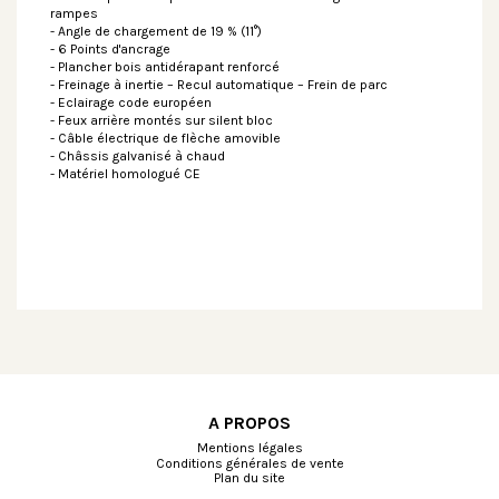
rampes
- Angle de chargement de 19 % (11°)
- 6 Points d'ancrage
- Plancher bois antidérapant renforcé
- Freinage à inertie – Recul automatique – Frein de parc
- Eclairage code européen
- Feux arrière montés sur silent bloc
- Câble électrique de flèche amovible
- Châssis galvanisé à chaud
- Matériel homologué CE
A PROPOS
Mentions légales
Conditions générales de vente
Plan du site