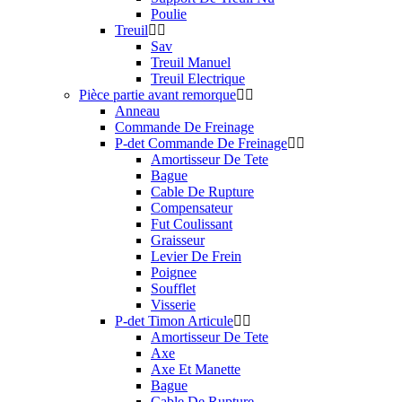
Poulie
Treuil
Sav
Treuil Manuel
Treuil Electrique
Pièce partie avant remorque
Anneau
Commande De Freinage
P-det Commande De Freinage
Amortisseur De Tete
Bague
Cable De Rupture
Compensateur
Fut Coulissant
Graisseur
Levier De Frein
Poignee
Soufflet
Visserie
P-det Timon Articule
Amortisseur De Tete
Axe
Axe Et Manette
Bague
Cable De Rupture