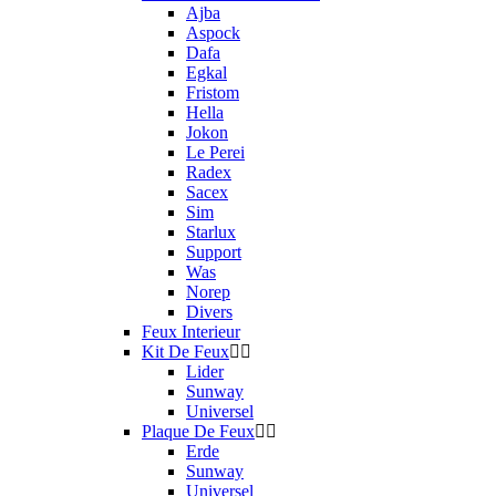
Ajba
Aspock
Dafa
Egkal
Fristom
Hella
Jokon
Le Perei
Radex
Sacex
Sim
Starlux
Support
Was
Norep
Divers
Feux Interieur
Kit De Feux
Lider
Sunway
Universel
Plaque De Feux
Erde
Sunway
Universel