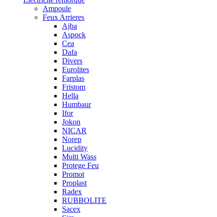
Ampoule
Feux Arrieres
Ajba
Aspock
Cea
Dafa
Divers
Eurolites
Farplas
Fristom
Hella
Humbaur
Ifor
Jokon
NICAR
Norep
Lucidity
Multi Wass
Protege Feu
Promot
Proplast
Radex
RUBBOLITE
Sacex