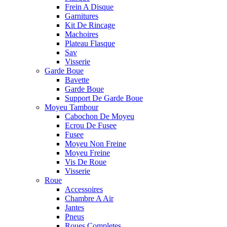
Frein A Disque
Garnitures
Kit De Rincage
Machoires
Plateau Flasque
Sav
Visserie
Garde Boue
Bavette
Garde Boue
Support De Garde Boue
Moyeu Tambour
Cabochon De Moyeu
Ecrou De Fusee
Fusee
Moyeu Non Freine
Moyeu Freine
Vis De Roue
Visserie
Roue
Accessoires
Chambre A Air
Jantes
Pneus
Roues Completes