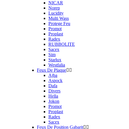
NICAR
Norep
Lucidity
Multi Wass
Protege Feu
Promot
Proplast
Radex
RUBBOLITE
Sacex
Sim
Starlux
Westfalia
Feux De Plaque
Ajba
Aspock
Dafa
Divers
Hella
Jokon
Promot
Proplast
Radex
Sacex
Feux De Position Gabarit