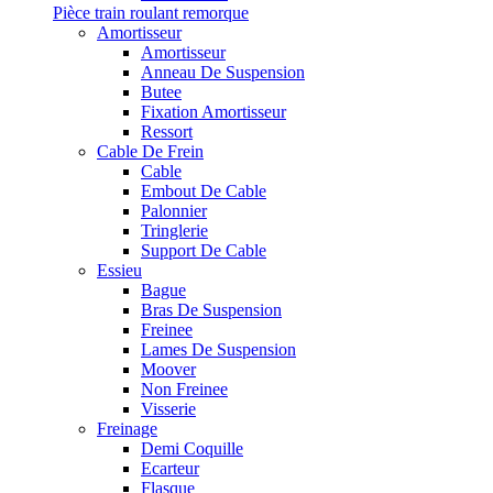
Pièce train roulant remorque
Amortisseur
Amortisseur
Anneau De Suspension
Butee
Fixation Amortisseur
Ressort
Cable De Frein
Cable
Embout De Cable
Palonnier
Tringlerie
Support De Cable
Essieu
Bague
Bras De Suspension
Freinee
Lames De Suspension
Moover
Non Freinee
Visserie
Freinage
Demi Coquille
Ecarteur
Flasque