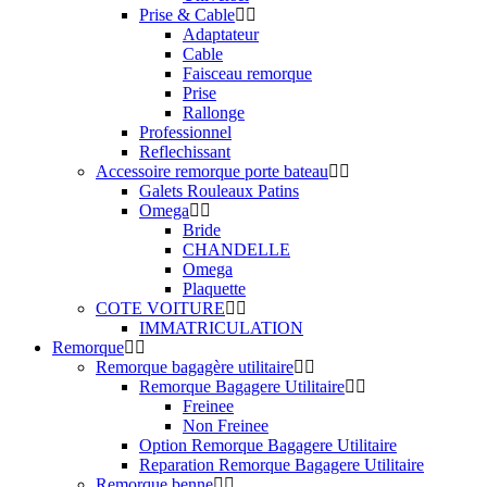
Prise & Cable
Adaptateur
Cable
Faisceau remorque
Prise
Rallonge
Professionnel
Reflechissant
Accessoire remorque porte bateau
Galets Rouleaux Patins
Omega
Bride
CHANDELLE
Omega
Plaquette
COTE VOITURE
IMMATRICULATION
Remorque
Remorque bagagère utilitaire
Remorque Bagagere Utilitaire
Freinee
Non Freinee
Option Remorque Bagagere Utilitaire
Reparation Remorque Bagagere Utilitaire
Remorque benne