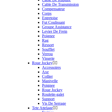
Cable De Transmission
Compensateur
Corps
Entretoise
Fut Coulissant
Groupe Assistance
Levier De Frein
Poignee
Rag
Ressort
Soufflet
Verrou
Visserie
Roue Jockey
Accessoires
Axe
Collier
Manivelle
Poignee
Roue Jockey
Roulette-galet
Support
Vis De Serrage
Tete Attelage