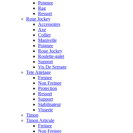
Poignee
Rag
Ressort
Roue Jockey
Accessoires
Axe
Collier
Manivelle
Poignee
Roue Jockey
Roulette-galet
Support
Vis De Serrage
Tete Attelage
Freinee
Non Freinee
Protection
Ressort
Support
Stabilisateur
Visserie
Timon
Timon Articule
Freinee
Non Freinee