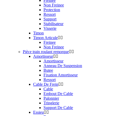
Freinee
Non Freinee
Protection
Ressort
Support
Stabilisateur
Visserie
Timon
Timon Articule
Freinee
Non Freinee
Pièce train roulant remorque
Amortisseur
Amortisseur
Anneau De Suspension
Butee
Fixation Amortisseur
Ressort
Cable De Frein
Cable
Embout De Cable
Palonnier
Tringlerie
Support De Cable
Essieu