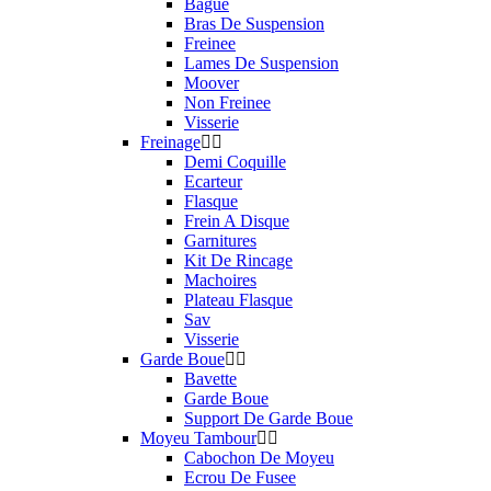
Bague
Bras De Suspension
Freinee
Lames De Suspension
Moover
Non Freinee
Visserie
Freinage
Demi Coquille
Ecarteur
Flasque
Frein A Disque
Garnitures
Kit De Rincage
Machoires
Plateau Flasque
Sav
Visserie
Garde Boue
Bavette
Garde Boue
Support De Garde Boue
Moyeu Tambour
Cabochon De Moyeu
Ecrou De Fusee