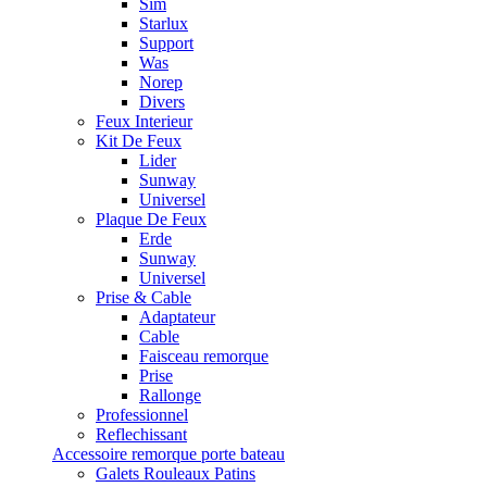
Sim
Starlux
Support
Was
Norep
Divers
Feux Interieur
Kit De Feux
Lider
Sunway
Universel
Plaque De Feux
Erde
Sunway
Universel
Prise & Cable
Adaptateur
Cable
Faisceau remorque
Prise
Rallonge
Professionnel
Reflechissant
Accessoire remorque porte bateau
Galets Rouleaux Patins