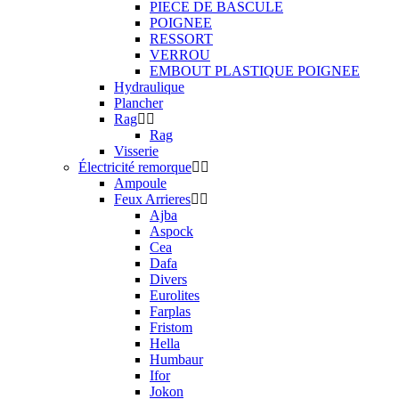
PIECE DE BASCULE
POIGNEE
RESSORT
VERROU
EMBOUT PLASTIQUE POIGNEE
Hydraulique
Plancher
Rag
Rag
Visserie
Électricité remorque
Ampoule
Feux Arrieres
Ajba
Aspock
Cea
Dafa
Divers
Eurolites
Farplas
Fristom
Hella
Humbaur
Ifor
Jokon