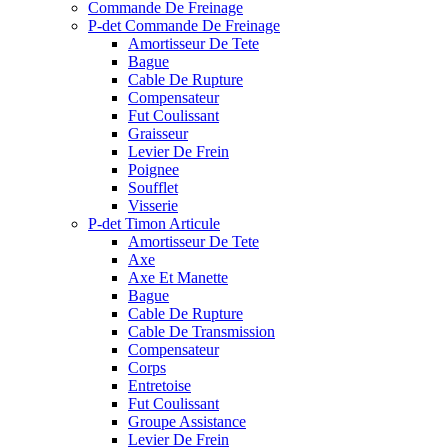
Commande De Freinage
P-det Commande De Freinage
Amortisseur De Tete
Bague
Cable De Rupture
Compensateur
Fut Coulissant
Graisseur
Levier De Frein
Poignee
Soufflet
Visserie
P-det Timon Articule
Amortisseur De Tete
Axe
Axe Et Manette
Bague
Cable De Rupture
Cable De Transmission
Compensateur
Corps
Entretoise
Fut Coulissant
Groupe Assistance
Levier De Frein