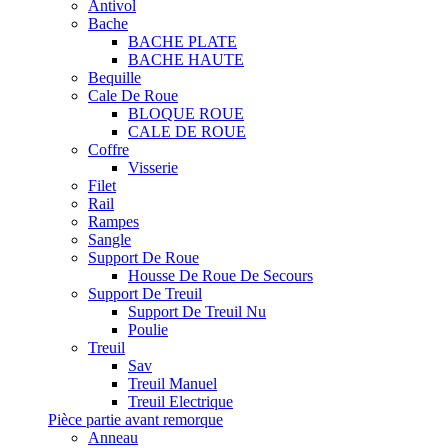
Antivol
Bache
BACHE PLATE
BACHE HAUTE
Bequille
Cale De Roue
BLOQUE ROUE
CALE DE ROUE
Coffre
Visserie
Filet
Rail
Rampes
Sangle
Support De Roue
Housse De Roue De Secours
Support De Treuil
Support De Treuil Nu
Poulie
Treuil
Sav
Treuil Manuel
Treuil Electrique
Pièce partie avant remorque
Anneau