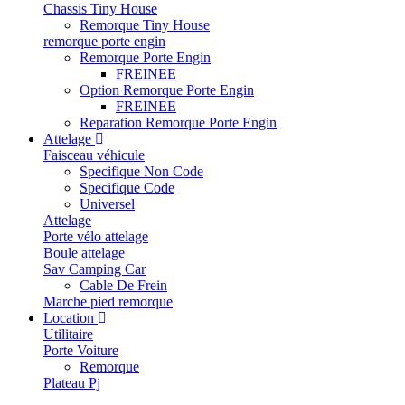
Chassis Tiny House
Remorque Tiny House
remorque porte engin
Remorque Porte Engin
FREINEE
Option Remorque Porte Engin
FREINEE
Reparation Remorque Porte Engin
Attelage
Faisceau véhicule
Specifique Non Code
Specifique Code
Universel
Attelage
Porte vélo attelage
Boule attelage
Sav Camping Car
Cable De Frein
Marche pied remorque
Location
Utilitaire
Porte Voiture
Remorque
Plateau Pj