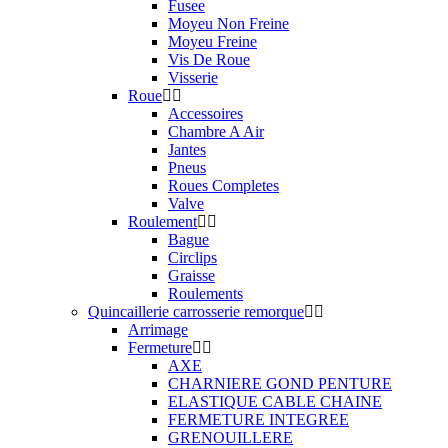
Fusee
Moyeu Non Freine
Moyeu Freine
Vis De Roue
Visserie
Roue
Accessoires
Chambre A Air
Jantes
Pneus
Roues Completes
Valve
Roulement
Bague
Circlips
Graisse
Roulements
Quincaillerie carrosserie remorque
Arrimage
Fermeture
AXE
CHARNIERE GOND PENTURE
ELASTIQUE CABLE CHAINE
FERMETURE INTEGREE
GRENOUILLERE