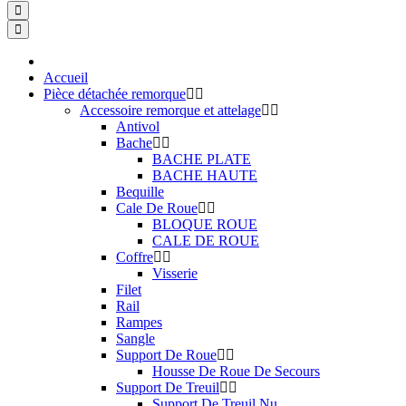
Accueil
Pièce détachée remorque
Accessoire remorque et attelage
Antivol
Bache
BACHE PLATE
BACHE HAUTE
Bequille
Cale De Roue
BLOQUE ROUE
CALE DE ROUE
Coffre
Visserie
Filet
Rail
Rampes
Sangle
Support De Roue
Housse De Roue De Secours
Support De Treuil
Support De Treuil Nu