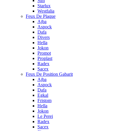
Sim
Starlux
Westfalia
Feux De Plaque
Ajba
Aspock
Dafa
Divers
Hella
Jokon
Promot
Proplast
Radex
Sacex
Feux De Position Gabarit
Ajba
Aspock
Dafa
Egkal
Fristom
Hella
Jokon
Le Perei
Radex
Sacex