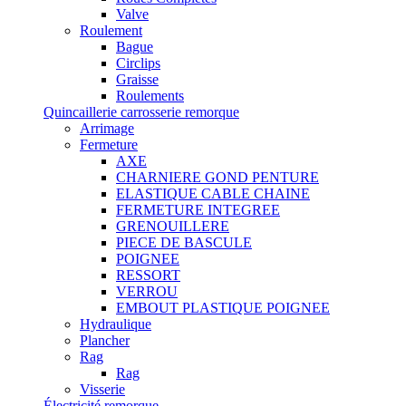
Valve
Roulement
Bague
Circlips
Graisse
Roulements
Quincaillerie carrosserie remorque
Arrimage
Fermeture
AXE
CHARNIERE GOND PENTURE
ELASTIQUE CABLE CHAINE
FERMETURE INTEGREE
GRENOUILLERE
PIECE DE BASCULE
POIGNEE
RESSORT
VERROU
EMBOUT PLASTIQUE POIGNEE
Hydraulique
Plancher
Rag
Rag
Visserie
Électricité remorque