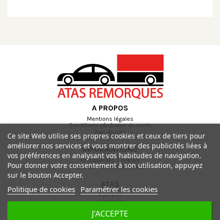
A PROPOS
Mentions légales
Conditions générales de vente
Plan du site
Ce site Web utilise ses propres cookies et ceux de tiers pour
améliorer nos services et vous montrer des publicités liées à
INFORMATIONS
vos préférences en analysant vos habitudes de navigation.
Politique des Cookies
Pour donner votre consentement à son utilisation, appuyez
Politique de confidentialité
sur le bouton Accepter.
ATAS
Politique de cookies
Paramétrer les cookies
A propos
Livraison
Paiement sécurisé
J'ACCEPTE
Contactez-nous