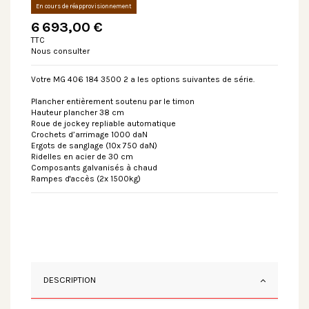
En cours de réapprovisionnement
6 693,00 €
TTC
Nous consulter
Votre MG 406 184 3500 2 a les options suivantes de série.
Plancher entièrement soutenu par le timon
Hauteur plancher 38 cm
Roue de jockey repliable automatique
Crochets d’arrimage 1000 daN
Ergots de sanglage (10x 750 daN)
Ridelles en acier de 30 cm
Composants galvanisés à chaud
Rampes d'accès (2x 1500kg)
DESCRIPTION