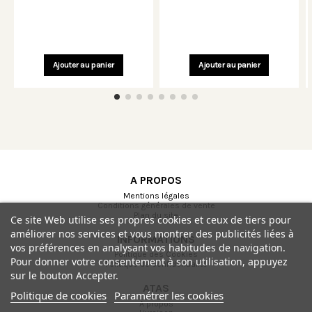
Ajouter au panier
Ajouter au panier
A PROPOS
Mentions légales
Conditions générales de vente
Plan du site
Ce site Web utilise ses propres cookies et ceux de tiers pour
améliorer nos services et vous montrer des publicités liées à
INFORMATIONS
vos préférences en analysant vos habitudes de navigation.
Politique des Cookies
Pour donner votre consentement à son utilisation, appuyez
Politique de confidentialité
sur le bouton Accepter.
ATAS
Politique de cookies
Paramétrer les cookies
A propos