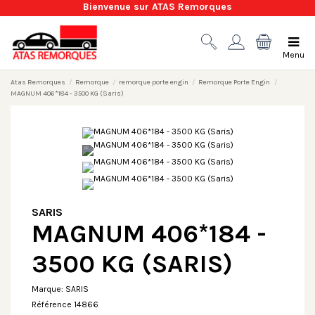
Bienvenue sur ATAS Remorques
Menu
Atas Remorques
Remorque
remorque porte engin
Remorque Porte Engin
MAGNUM 406*184 - 3500 KG (Saris)
SARIS
MAGNUM 406*184 -
3500 KG (SARIS)
Marque:
SARIS
Référence
14866