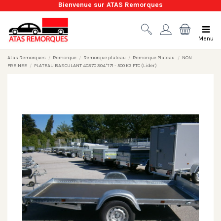
Bienvenue sur ATAS Remorques
Menu
Atas Remorques
Remorque
Remorque plateau
Remorque Plateau
NON
FREINEE
PLATEAU BASCULANT 40370 304*171 - 500 KG PTC (Lider)