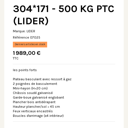
304*171 - 500 KG PTC
(LIDER)
Marque:
LIDER
Référence
07025
Derniers articles en stock
1 989,00 €
TTC
les points forts
Plateau basculant avec ressort à gaz
2 poignées de basculement
Mini-hayon (H=20 cm)
Châssis soudé galvanisé
Garde-boue galvanisé englobant
Plancher bois antidérapant
Hauteur plancher/sol = 45 cm
Feux verticaux encastrés
Boucles d'arrimage (x4 intérieur)