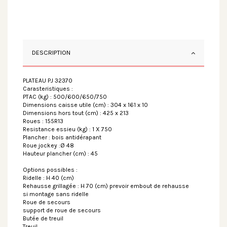
DESCRIPTION
PLATEAU PJ 32370
Carasteristiques :
PTAC (kg) : 500/600/650/750
Dimensions caisse utile (cm) : 304 x 161 x 10
Dimensions hors tout (cm) : 425 x 213
Roues : 155R13
Resistance essieu (kg) : 1 X 750
Plancher : bois antidérapant
Roue jockey :Ø 48
Hauteur plancher (cm) : 45
Options possibles :
Ridelle : H 40 (cm)
Rehausse grillagée : H 70 (cm) prevoir embout de rehausse
si montage sans ridelle
Roue de secours
support de roue de secours
Butée de treuil
Treuil