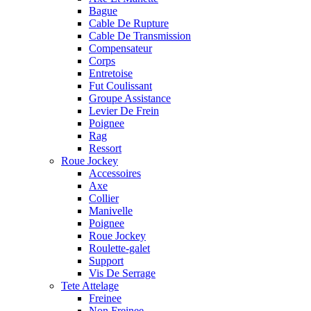
Bague
Cable De Rupture
Cable De Transmission
Compensateur
Corps
Entretoise
Fut Coulissant
Groupe Assistance
Levier De Frein
Poignee
Rag
Ressort
Roue Jockey
Accessoires
Axe
Collier
Manivelle
Poignee
Roue Jockey
Roulette-galet
Support
Vis De Serrage
Tete Attelage
Freinee
Non Freinee