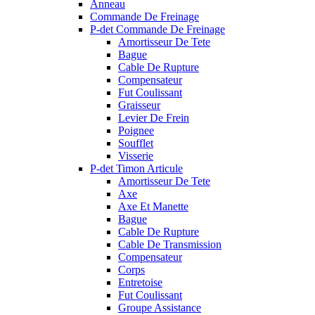
Anneau
Commande De Freinage
P-det Commande De Freinage
Amortisseur De Tete
Bague
Cable De Rupture
Compensateur
Fut Coulissant
Graisseur
Levier De Frein
Poignee
Soufflet
Visserie
P-det Timon Articule
Amortisseur De Tete
Axe
Axe Et Manette
Bague
Cable De Rupture
Cable De Transmission
Compensateur
Corps
Entretoise
Fut Coulissant
Groupe Assistance