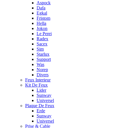
Aspock
Dafa
Egkal
Fristom
Hella
Jokon
Le Perei
Radex
Sacex
Sim
Starlux
Support
Was
Norep
Divers
Feux Interieur
Kit De Feux
Lider
Sunway
Universel
Plaque De Feux
Erde
Sunway
Universel
Prise & Cable