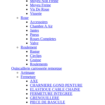
Moyeu Non Freine
Moyeu Freine
Vis De Roue
Visserie
Roue
Accessoires
Chambre A Air
Jantes
Pneus
Roues Completes
Valve
Roulement
Bague
Circlips
Graisse
Roulements
Quincaillerie carrosserie remorque
Arrimage
Fermeture
AXE
CHARNIERE GOND PENTURE
ELASTIQUE CABLE CHAINE
FERMETURE INTEGREE
GRENOUILLERE
PIECE DE BASCULE