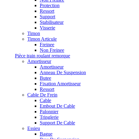
Protection
Ressort
Support
Stabilisateur
Visserie
Timon
Timon Articule
Freinee
Non Freinee
Pièce train roulant remorque
Amortisseur
Amortisseur
Anneau De Suspension
Butee
Fixation Amortisseur
Ressort
Cable De Frein
Cable
Embout De Cable
Palonnier
Tringlerie
Support De Cable
Essieu
Bague