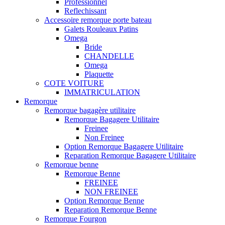
Professionnel
Reflechissant
Accessoire remorque porte bateau
Galets Rouleaux Patins
Omega
Bride
CHANDELLE
Omega
Plaquette
COTE VOITURE
IMMATRICULATION
Remorque
Remorque bagagère utilitaire
Remorque Bagagere Utilitaire
Freinee
Non Freinee
Option Remorque Bagagere Utilitaire
Reparation Remorque Bagagere Utilitaire
Remorque benne
Remorque Benne
FREINEE
NON FREINEE
Option Remorque Benne
Reparation Remorque Benne
Remorque Fourgon