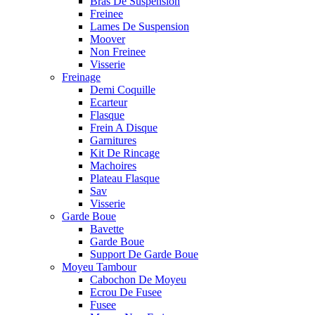
Bras De Suspension
Freinee
Lames De Suspension
Moover
Non Freinee
Visserie
Freinage
Demi Coquille
Ecarteur
Flasque
Frein A Disque
Garnitures
Kit De Rincage
Machoires
Plateau Flasque
Sav
Visserie
Garde Boue
Bavette
Garde Boue
Support De Garde Boue
Moyeu Tambour
Cabochon De Moyeu
Ecrou De Fusee
Fusee