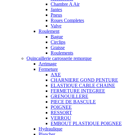
Chambre A Air
Jantes
Pneus
Roues Completes
Valve
Roulement
Bague
Circlips
Graisse
Roulements
Quincaillerie carrosserie remorque
Arrimage
Fermeture
AXE
CHARNIERE GOND PENTURE
ELASTIQUE CABLE CHAINE
FERMETURE INTEGREE
GRENOUILLERE
PIECE DE BASCULE
POIGNEE
RESSORT
VERROU
EMBOUT PLASTIQUE POIGNEE
Hydraulique
Plancher