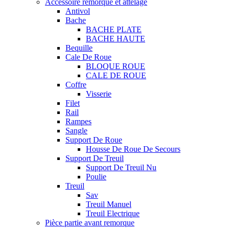
Accessoire remorque et attelage
Antivol
Bache
BACHE PLATE
BACHE HAUTE
Bequille
Cale De Roue
BLOQUE ROUE
CALE DE ROUE
Coffre
Visserie
Filet
Rail
Rampes
Sangle
Support De Roue
Housse De Roue De Secours
Support De Treuil
Support De Treuil Nu
Poulie
Treuil
Sav
Treuil Manuel
Treuil Electrique
Pièce partie avant remorque