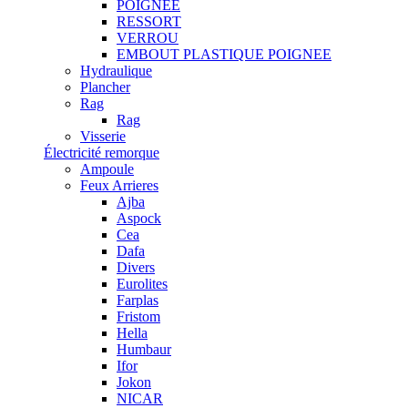
POIGNEE
RESSORT
VERROU
EMBOUT PLASTIQUE POIGNEE
Hydraulique
Plancher
Rag
Rag
Visserie
Électricité remorque
Ampoule
Feux Arrieres
Ajba
Aspock
Cea
Dafa
Divers
Eurolites
Farplas
Fristom
Hella
Humbaur
Ifor
Jokon
NICAR