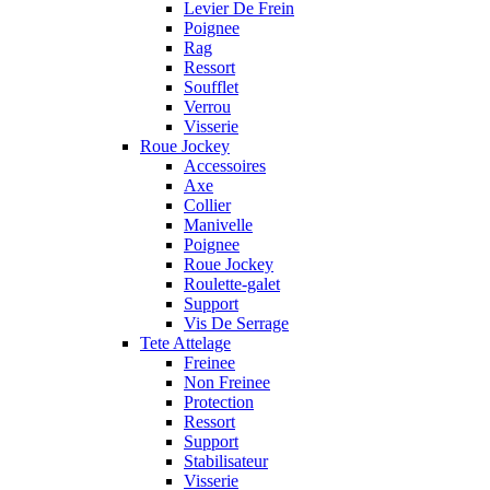
Levier De Frein
Poignee
Rag
Ressort
Soufflet
Verrou
Visserie
Roue Jockey
Accessoires
Axe
Collier
Manivelle
Poignee
Roue Jockey
Roulette-galet
Support
Vis De Serrage
Tete Attelage
Freinee
Non Freinee
Protection
Ressort
Support
Stabilisateur
Visserie