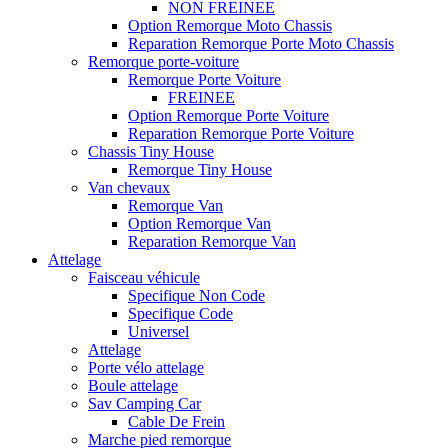
NON FREINEE
Option Remorque Moto Chassis
Reparation Remorque Porte Moto Chassis
Remorque porte-voiture
Remorque Porte Voiture
FREINEE
Option Remorque Porte Voiture
Reparation Remorque Porte Voiture
Chassis Tiny House
Remorque Tiny House
Van chevaux
Remorque Van
Option Remorque Van
Reparation Remorque Van
Attelage
Faisceau véhicule
Specifique Non Code
Specifique Code
Universel
Attelage
Porte vélo attelage
Boule attelage
Sav Camping Car
Cable De Frein
Marche pied remorque