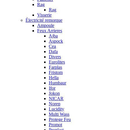
Rag
Rag
Visserie
Électricité remorque
Ampoule
Feux Arrieres
Ajba
Aspock
Cea
Dafa
Divers
Eurolites
Farplas
Fristom
Hella
Humbaur
Ifor
Jokon
NICAR
Norep
Lucidity
Multi Wass
Protege Feu
Promot
Proplast