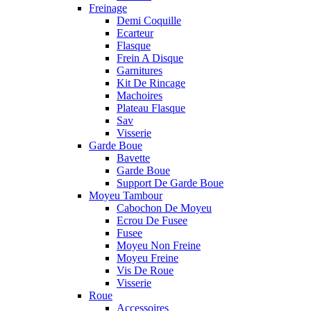
Freinage
Demi Coquille
Ecarteur
Flasque
Frein A Disque
Garnitures
Kit De Rincage
Machoires
Plateau Flasque
Sav
Visserie
Garde Boue
Bavette
Garde Boue
Support De Garde Boue
Moyeu Tambour
Cabochon De Moyeu
Ecrou De Fusee
Fusee
Moyeu Non Freine
Moyeu Freine
Vis De Roue
Visserie
Roue
Accessoires