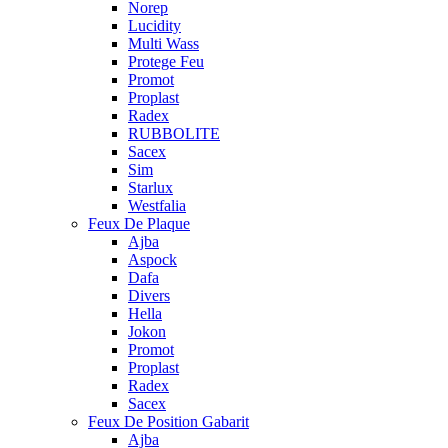
Norep
Lucidity
Multi Wass
Protege Feu
Promot
Proplast
Radex
RUBBOLITE
Sacex
Sim
Starlux
Westfalia
Feux De Plaque
Ajba
Aspock
Dafa
Divers
Hella
Jokon
Promot
Proplast
Radex
Sacex
Feux De Position Gabarit
Ajba