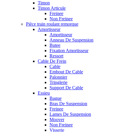
Timon
Timon Articule
Freinee
Non Freinee
Pièce train roulant remorque
Amortisseur
Amortisseur
Anneau De Suspension
Butee
Fixation Amortisseur
Ressort
Cable De Frein
Cable
Embout De Cable
Palonnier
Tringlerie
Support De Cable
Essieu
Bague
Bras De Suspension
Freinee
Lames De Suspension
Moover
Non Freinee
Visserie