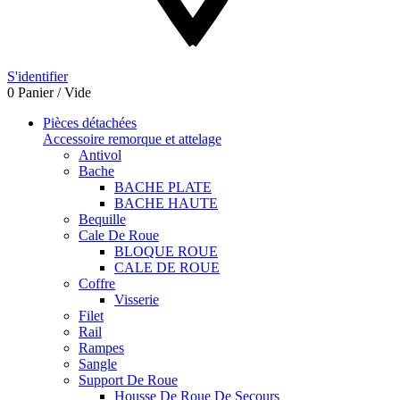
S'identifier
0
Panier
/
Vide
Pièces détachées
Accessoire remorque et attelage
Antivol
Bache
BACHE PLATE
BACHE HAUTE
Bequille
Cale De Roue
BLOQUE ROUE
CALE DE ROUE
Coffre
Visserie
Filet
Rail
Rampes
Sangle
Support De Roue
Housse De Roue De Secours