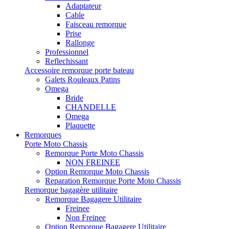
Adaptateur
Cable
Faisceau remorque
Prise
Rallonge
Professionnel
Reflechissant
Accessoire remorque porte bateau
Galets Rouleaux Patins
Omega
Bride
CHANDELLE
Omega
Plaquette
Remorques
Porte Moto Chassis
Remorque Porte Moto Chassis
NON FREINEE
Option Remorque Moto Chassis
Reparation Remorque Porte Moto Chassis
Remorque bagagère utilitaire
Remorque Bagagere Utilitaire
Freinee
Non Freinee
Option Remorque Bagagere Utilitaire