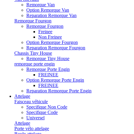
Remorque Van
Option Remorque Van
Reparation Remorque Van
Remorque Fourgon
Remorque Fourgon
Freinee
Non Freinee
Option Remorque Fourgon
Reparation Remorque Fourgon
Chassis Tiny House
Remorque Tiny House
remorque porte engin
Remorque Porte Engin
FREINEE
Option Remorque Porte Engin
FREINEE
Reparation Remorque Porte Engin
Attelage
Faisceau véhicule
Specifique Non Code
Specifique Code
Universel
Attelage
Porte vélo attelage
Boule attelage