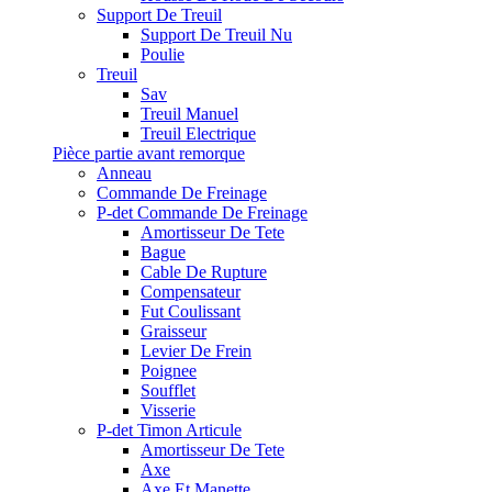
Support De Treuil
Support De Treuil Nu
Poulie
Treuil
Sav
Treuil Manuel
Treuil Electrique
Pièce partie avant remorque
Anneau
Commande De Freinage
P-det Commande De Freinage
Amortisseur De Tete
Bague
Cable De Rupture
Compensateur
Fut Coulissant
Graisseur
Levier De Frein
Poignee
Soufflet
Visserie
P-det Timon Articule
Amortisseur De Tete
Axe
Axe Et Manette