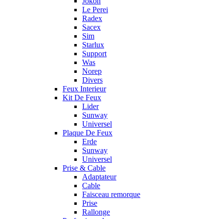
Jokon
Le Perei
Radex
Sacex
Sim
Starlux
Support
Was
Norep
Divers
Feux Interieur
Kit De Feux
Lider
Sunway
Universel
Plaque De Feux
Erde
Sunway
Universel
Prise & Cable
Adaptateur
Cable
Faisceau remorque
Prise
Rallonge