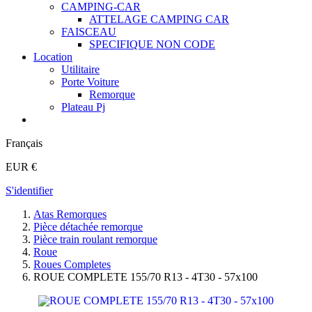
CAMPING-CAR
ATTELAGE CAMPING CAR
FAISCEAU
SPECIFIQUE NON CODE
Location
Utilitaire
Porte Voiture
Remorque
Plateau Pj
Français
EUR €
S'identifier
Atas Remorques
Pièce détachée remorque
Pièce train roulant remorque
Roue
Roues Completes
ROUE COMPLETE 155/70 R13 - 4T30 - 57x100