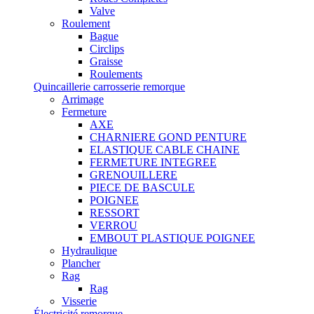
Valve
Roulement
Bague
Circlips
Graisse
Roulements
Quincaillerie carrosserie remorque
Arrimage
Fermeture
AXE
CHARNIERE GOND PENTURE
ELASTIQUE CABLE CHAINE
FERMETURE INTEGREE
GRENOUILLERE
PIECE DE BASCULE
POIGNEE
RESSORT
VERROU
EMBOUT PLASTIQUE POIGNEE
Hydraulique
Plancher
Rag
Rag
Visserie
Électricité remorque