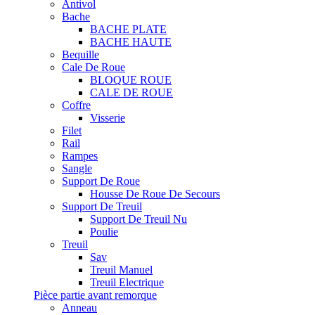
Antivol
Bache
BACHE PLATE
BACHE HAUTE
Bequille
Cale De Roue
BLOQUE ROUE
CALE DE ROUE
Coffre
Visserie
Filet
Rail
Rampes
Sangle
Support De Roue
Housse De Roue De Secours
Support De Treuil
Support De Treuil Nu
Poulie
Treuil
Sav
Treuil Manuel
Treuil Electrique
Pièce partie avant remorque
Anneau