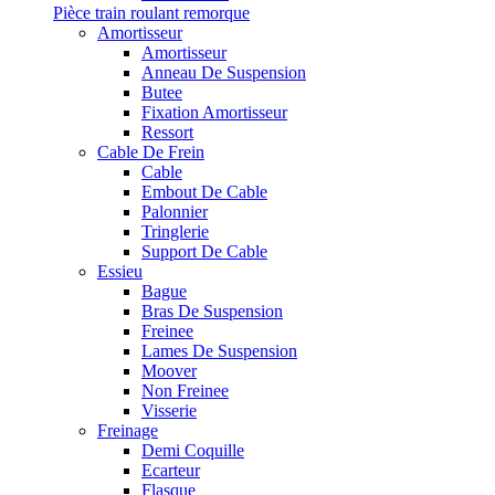
Pièce train roulant remorque
Amortisseur
Amortisseur
Anneau De Suspension
Butee
Fixation Amortisseur
Ressort
Cable De Frein
Cable
Embout De Cable
Palonnier
Tringlerie
Support De Cable
Essieu
Bague
Bras De Suspension
Freinee
Lames De Suspension
Moover
Non Freinee
Visserie
Freinage
Demi Coquille
Ecarteur
Flasque