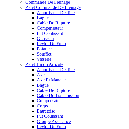
Commande De Freinage
P-det Commande De Freinage
Amortisseur De Tete
Bague
Cable De Rupture
Compensateur
Fut Coulissant
Graisseur
Levier De Frein
Poignee
Soufflet
Visserie
P-det Timon Articule
Amortisseur De Tete
Axe
Axe Et Manette
Bague
Cable De Rupture
Cable De Transmission
Compensateur
Corps
Entretoise
Fut Coulissant
Groupe Assistance
Levier De Frein