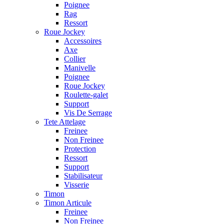
Poignee
Rag
Ressort
Roue Jockey
Accessoires
Axe
Collier
Manivelle
Poignee
Roue Jockey
Roulette-galet
Support
Vis De Serrage
Tete Attelage
Freinee
Non Freinee
Protection
Ressort
Support
Stabilisateur
Visserie
Timon
Timon Articule
Freinee
Non Freinee