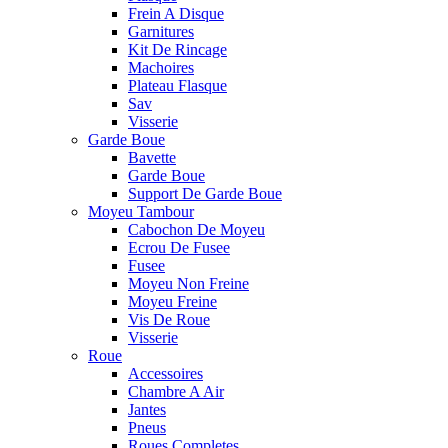
Frein A Disque
Garnitures
Kit De Rincage
Machoires
Plateau Flasque
Sav
Visserie
Garde Boue
Bavette
Garde Boue
Support De Garde Boue
Moyeu Tambour
Cabochon De Moyeu
Ecrou De Fusee
Fusee
Moyeu Non Freine
Moyeu Freine
Vis De Roue
Visserie
Roue
Accessoires
Chambre A Air
Jantes
Pneus
Roues Completes