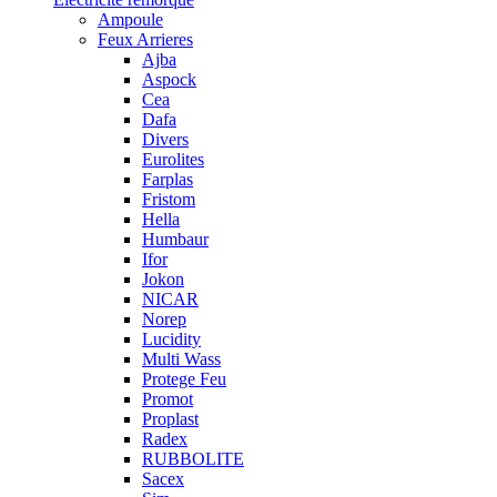
Ampoule
Feux Arrieres
Ajba
Aspock
Cea
Dafa
Divers
Eurolites
Farplas
Fristom
Hella
Humbaur
Ifor
Jokon
NICAR
Norep
Lucidity
Multi Wass
Protege Feu
Promot
Proplast
Radex
RUBBOLITE
Sacex