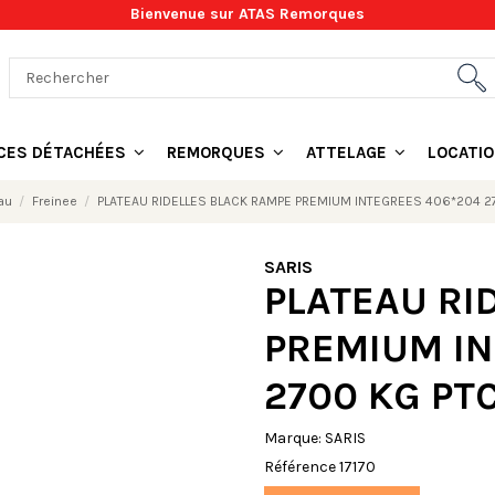
Bienvenue sur ATAS Remorques
ÈCES DÉTACHÉES
REMORQUES
ATTELAGE
LOCATI
au
Freinee
PLATEAU RIDELLES BLACK RAMPE PREMIUM INTEGREES 406*204 27
SARIS
PLATEAU RI
PREMIUM IN
2700 KG PTC
Marque:
SARIS
Référence
17170