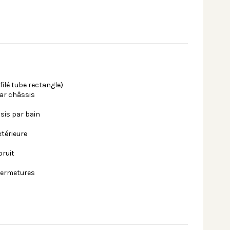
ilé tube rectangle)
par châssis
sis par bain
xtérieure
bruit
 fermetures