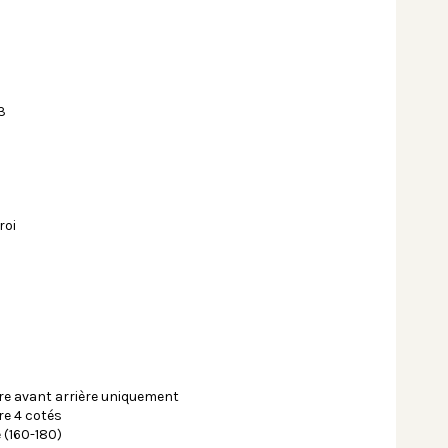
3
roi
re avant arrière uniquement
re 4 cotés
 (160-180)