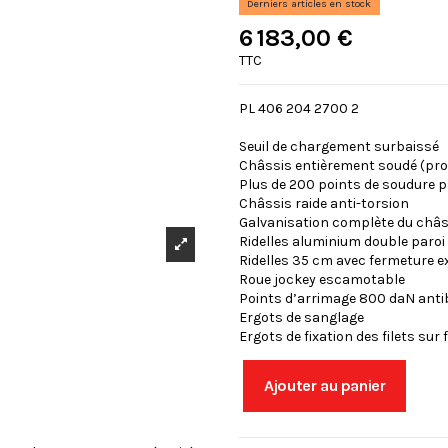
Derniers articles en stock
6 183,00 €
TTC
PL 406 204 2700 2
Seuil de chargement surbaissé
Châssis entièrement soudé (prof
Plus de 200 points de soudure 
Châssis raide anti-torsion
Galvanisation complète du châs
Ridelles aluminium double paroi
Ridelles 35 cm avec fermeture e
Roue jockey escamotable
Points d’arrimage 800 daN anti
Ergots de sanglage
Ergots de fixation des filets sur
Ajouter au panier