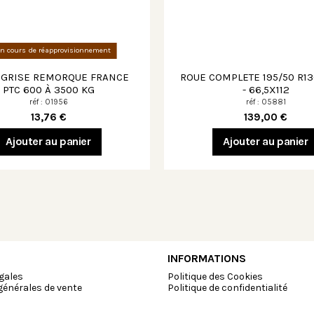
n cours de réapprovisionnement
 GRISE REMORQUE FRANCE
ROUE COMPLETE 195/50 R13C
PTC 600 À 3500 KG
- 66,5X112
réf : 01956
réf : 05881
13,76 €
139,00 €
Ajouter au panier
Ajouter au panier
INFORMATIONS
gales
Politique des Cookies
générales de vente
Politique de confidentialité