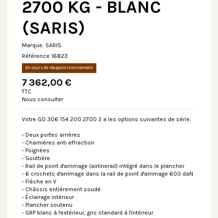
2700 KG - BLANC
(SARIS)
Marque:
SARIS
Référence
16823
En cours de réapprovisionnement
7 362,00 €
TTC
Nous consulter
Votre GO 306 154 200 2700 2 a les options suivantes de série.
- Deux portes arrières
- Charnières anti effraction
- Poignées
- Gouttière
- Rail de point d'arrimage (airlinerail) intégré dans le plancher
- 6 crochets d'arrimage dans la rail de point d'arrimage 600 daN
- Flèche en V
- Châssis entièrement soudé
- Éclairage intérieur
- Plancher soutenu
- GRP blanc à l'extérieur, gris standard à l'intérieur