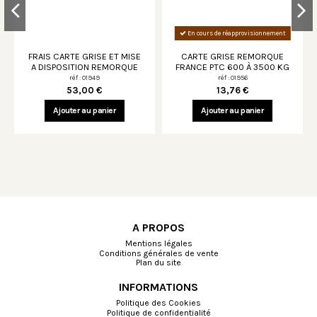
En cours de réapprovisionnement
FRAIS CARTE GRISE ET MISE
CARTE GRISE REMORQUE
A DISPOSITION REMORQUE
FRANCE PTC 600 À 3500 KG
réf : 01949
réf : 01956
53,00 €
13,76 €
Ajouter au panier
Ajouter au panier
A PROPOS
Mentions légales
Conditions générales de vente
Plan du site
INFORMATIONS
Politique des Cookies
En cours de réapprovisionnement
En cours de réapprovisionnement
En cours de réapprovisionnement
En cours de réapprovisionnement
Politique de confidentialité