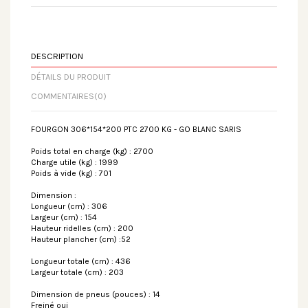
DESCRIPTION
DÉTAILS DU PRODUIT
COMMENTAIRES
(0)
FOURGON 306*154*200 PTC 2700 KG - GO BLANC SARIS
Poids total en charge (kg) : 2700
Charge utile (kg) : 1999
Poids à vide (kg) : 701
Dimension :
Longueur (cm) : 306
Largeur (cm) : 154
Hauteur ridelles (cm) : 200
Hauteur plancher (cm) :52
Longueur totale (cm) : 436
Largeur totale (cm) : 203
Dimension de pneus (pouces) : 14
Freiné oui