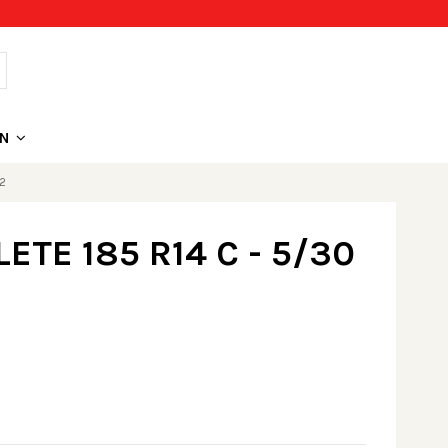
ON
12
TE 185 R14 C - 5/30