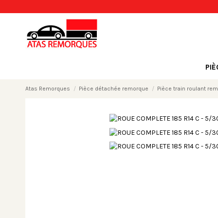
PI
Atas Remorques
Pièce détachée remorque
Pièce train roulant re