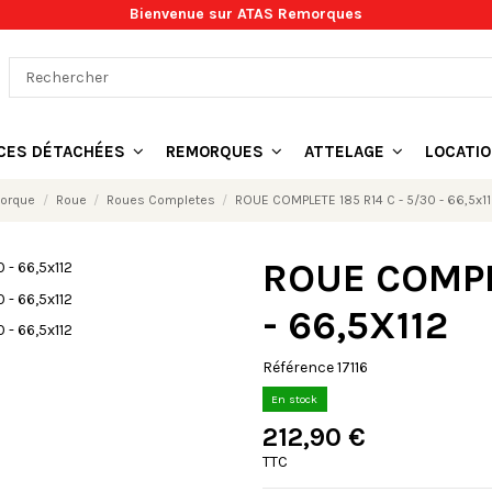
Bienvenue sur ATAS Remorques
ÈCES DÉTACHÉES
REMORQUES
ATTELAGE
LOCATI
morque
Roue
Roues Completes
ROUE COMPLETE 185 R14 C - 5/30 - 66,5x1
ROUE COMPLE
- 66,5X112
Référence
17116
En stock
212,90 €
TTC