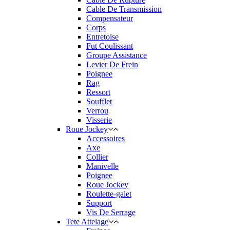
Cable De Transmission
Compensateur
Corps
Entretoise
Fut Coulissant
Groupe Assistance
Levier De Frein
Poignee
Rag
Ressort
Soufflet
Verrou
Visserie
Roue Jockey
Accessoires
Axe
Collier
Manivelle
Poignee
Roue Jockey
Roulette-galet
Support
Vis De Serrage
Tete Attelage