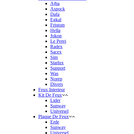
Ajba
Aspock
Dafa
Egkal
Fristom
Hella
Jokon
Le Perei
Radex
Sacex
Sim
Starlux
Support
Was
Norep
Divers
Feux Interieur
Kit De Feux
Lider
Sunway
Universel
Plaque De Feux
Erde
Sunway
Universel