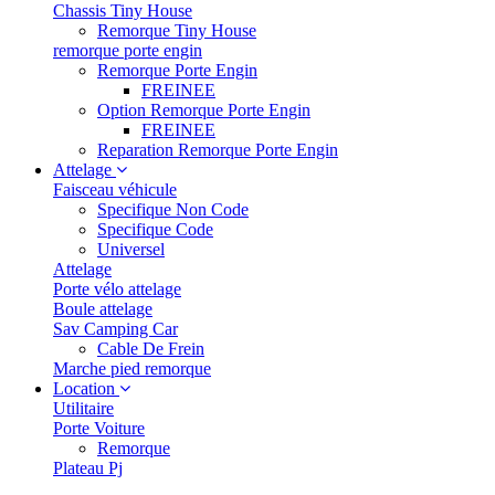
Chassis Tiny House
Remorque Tiny House
remorque porte engin
Remorque Porte Engin
FREINEE
Option Remorque Porte Engin
FREINEE
Reparation Remorque Porte Engin
Attelage
Faisceau véhicule
Specifique Non Code
Specifique Code
Universel
Attelage
Porte vélo attelage
Boule attelage
Sav Camping Car
Cable De Frein
Marche pied remorque
Location
Utilitaire
Porte Voiture
Remorque
Plateau Pj