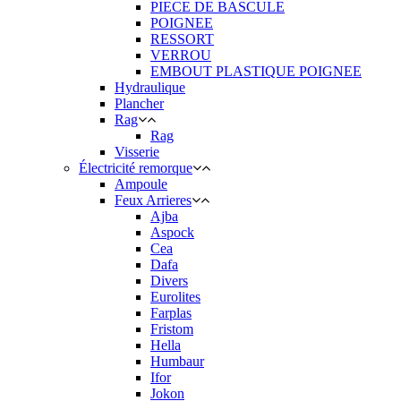
PIECE DE BASCULE
POIGNEE
RESSORT
VERROU
EMBOUT PLASTIQUE POIGNEE
Hydraulique
Plancher
Rag
Rag
Visserie
Électricité remorque
Ampoule
Feux Arrieres
Ajba
Aspock
Cea
Dafa
Divers
Eurolites
Farplas
Fristom
Hella
Humbaur
Ifor
Jokon