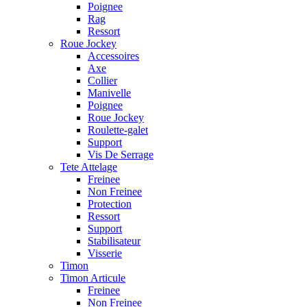
Poignee
Rag
Ressort
Roue Jockey
Accessoires
Axe
Collier
Manivelle
Poignee
Roue Jockey
Roulette-galet
Support
Vis De Serrage
Tete Attelage
Freinee
Non Freinee
Protection
Ressort
Support
Stabilisateur
Visserie
Timon
Timon Articule
Freinee
Non Freinee