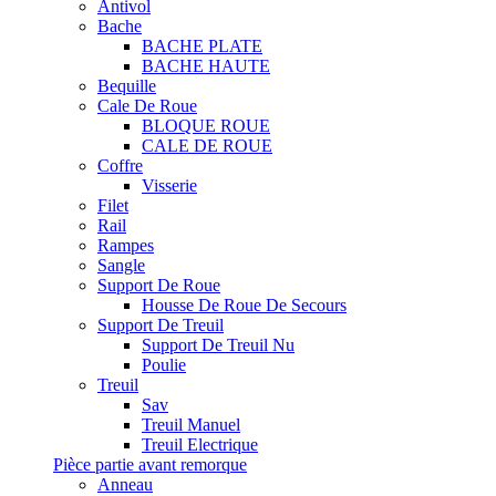
Antivol
Bache
BACHE PLATE
BACHE HAUTE
Bequille
Cale De Roue
BLOQUE ROUE
CALE DE ROUE
Coffre
Visserie
Filet
Rail
Rampes
Sangle
Support De Roue
Housse De Roue De Secours
Support De Treuil
Support De Treuil Nu
Poulie
Treuil
Sav
Treuil Manuel
Treuil Electrique
Pièce partie avant remorque
Anneau