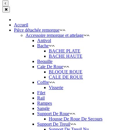
Accueil
Pièce détachée remorque
Accessoire remorque et attelage
Antivol
Bache
BACHE PLATE
BACHE HAUTE
Bequille
Cale De Roue
BLOQUE ROUE
CALE DE ROUE
Coffre
Visserie
Filet
Rail
Rampes
Sangle
Support De Roue
Housse De Roue De Secours
Support De Treuil
Support De Treuil Nu