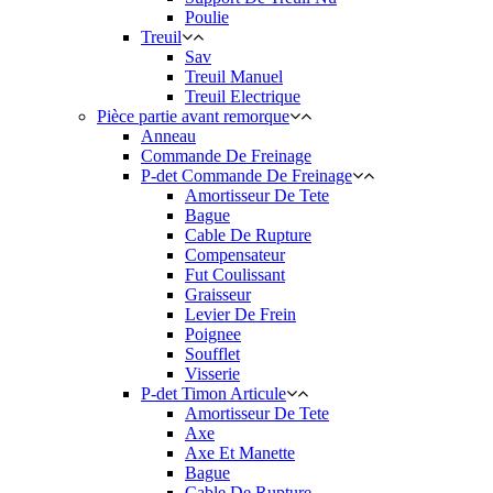
Poulie
Treuil
Sav
Treuil Manuel
Treuil Electrique
Pièce partie avant remorque
Anneau
Commande De Freinage
P-det Commande De Freinage
Amortisseur De Tete
Bague
Cable De Rupture
Compensateur
Fut Coulissant
Graisseur
Levier De Frein
Poignee
Soufflet
Visserie
P-det Timon Articule
Amortisseur De Tete
Axe
Axe Et Manette
Bague
Cable De Rupture