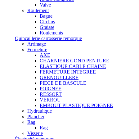
Valve
Roulement
Bague
Circlips
Graisse
Roulements
Quincaillerie carrosserie remorque
Arrimage
Fermeture
AXE
CHARNIERE GOND PENTURE
ELASTIQUE CABLE CHAINE
FERMETURE INTEGREE
GRENOUILLERE
PIECE DE BASCULE
POIGNEE
RESSORT
VERROU
EMBOUT PLASTIQUE POIGNEE
Hydraulique
Plancher
Rag
Rag
Visserie
Électricité remorque