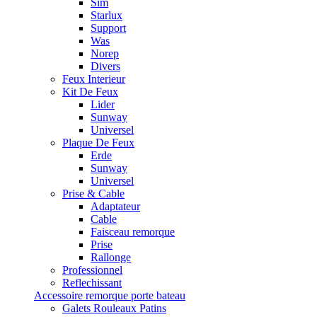
Sim
Starlux
Support
Was
Norep
Divers
Feux Interieur
Kit De Feux
Lider
Sunway
Universel
Plaque De Feux
Erde
Sunway
Universel
Prise & Cable
Adaptateur
Cable
Faisceau remorque
Prise
Rallonge
Professionnel
Reflechissant
Accessoire remorque porte bateau
Galets Rouleaux Patins