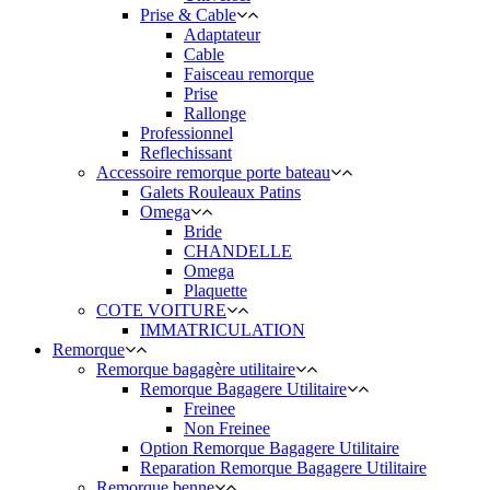
Prise & Cable
Adaptateur
Cable
Faisceau remorque
Prise
Rallonge
Professionnel
Reflechissant
Accessoire remorque porte bateau
Galets Rouleaux Patins
Omega
Bride
CHANDELLE
Omega
Plaquette
COTE VOITURE
IMMATRICULATION
Remorque
Remorque bagagère utilitaire
Remorque Bagagere Utilitaire
Freinee
Non Freinee
Option Remorque Bagagere Utilitaire
Reparation Remorque Bagagere Utilitaire
Remorque benne