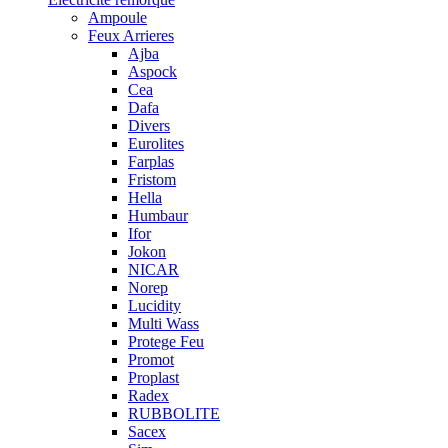
Ampoule
Feux Arrieres
Ajba
Aspock
Cea
Dafa
Divers
Eurolites
Farplas
Fristom
Hella
Humbaur
Ifor
Jokon
NICAR
Norep
Lucidity
Multi Wass
Protege Feu
Promot
Proplast
Radex
RUBBOLITE
Sacex