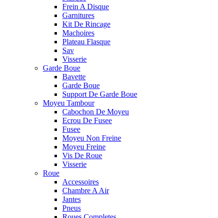
Frein A Disque
Garnitures
Kit De Rincage
Machoires
Plateau Flasque
Sav
Visserie
Garde Boue
Bavette
Garde Boue
Support De Garde Boue
Moyeu Tambour
Cabochon De Moyeu
Ecrou De Fusee
Fusee
Moyeu Non Freine
Moyeu Freine
Vis De Roue
Visserie
Roue
Accessoires
Chambre A Air
Jantes
Pneus
Roues Completes