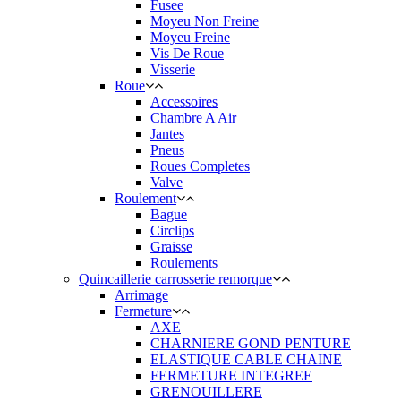
Fusee
Moyeu Non Freine
Moyeu Freine
Vis De Roue
Visserie
Roue
Accessoires
Chambre A Air
Jantes
Pneus
Roues Completes
Valve
Roulement
Bague
Circlips
Graisse
Roulements
Quincaillerie carrosserie remorque
Arrimage
Fermeture
AXE
CHARNIERE GOND PENTURE
ELASTIQUE CABLE CHAINE
FERMETURE INTEGREE
GRENOUILLERE