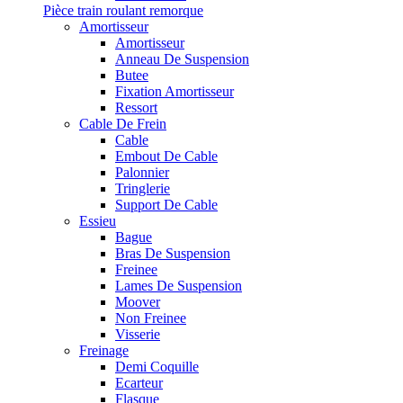
Pièce train roulant remorque
Amortisseur
Amortisseur
Anneau De Suspension
Butee
Fixation Amortisseur
Ressort
Cable De Frein
Cable
Embout De Cable
Palonnier
Tringlerie
Support De Cable
Essieu
Bague
Bras De Suspension
Freinee
Lames De Suspension
Moover
Non Freinee
Visserie
Freinage
Demi Coquille
Ecarteur
Flasque