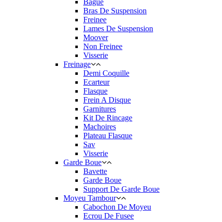
Bague
Bras De Suspension
Freinee
Lames De Suspension
Moover
Non Freinee
Visserie
Freinage
Demi Coquille
Ecarteur
Flasque
Frein A Disque
Garnitures
Kit De Rincage
Machoires
Plateau Flasque
Sav
Visserie
Garde Boue
Bavette
Garde Boue
Support De Garde Boue
Moyeu Tambour
Cabochon De Moyeu
Ecrou De Fusee