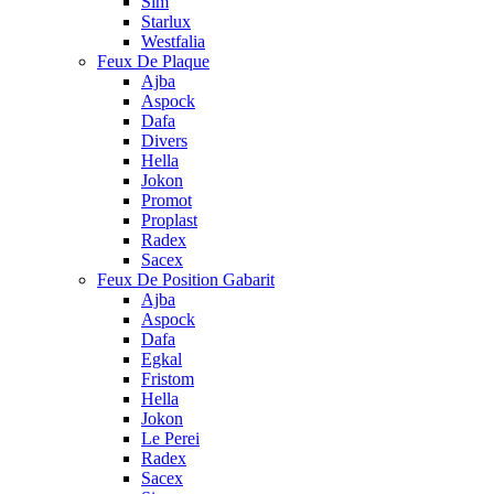
Sim
Starlux
Westfalia
Feux De Plaque
Ajba
Aspock
Dafa
Divers
Hella
Jokon
Promot
Proplast
Radex
Sacex
Feux De Position Gabarit
Ajba
Aspock
Dafa
Egkal
Fristom
Hella
Jokon
Le Perei
Radex
Sacex