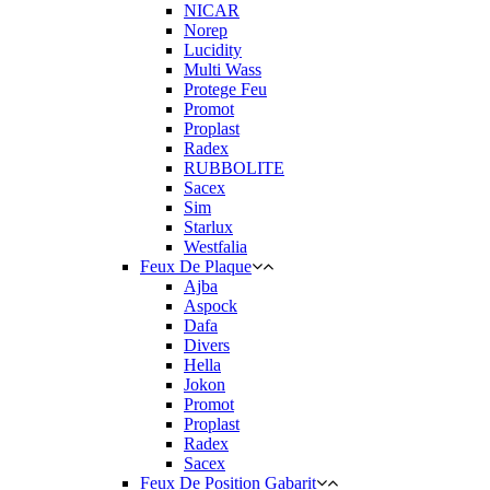
NICAR
Norep
Lucidity
Multi Wass
Protege Feu
Promot
Proplast
Radex
RUBBOLITE
Sacex
Sim
Starlux
Westfalia
Feux De Plaque
Ajba
Aspock
Dafa
Divers
Hella
Jokon
Promot
Proplast
Radex
Sacex
Feux De Position Gabarit