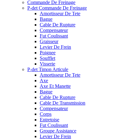
Commande De Freinage
P-det Commande De Freinage
Amortisseur De Tete
Bague
Cable De Rupture
Compensateur
Fut Coulissant
Graisseur
Levier De Frein
Poignee
Soufflet
Visserie
P-det Timon Articule
Amortisseur De Tete
Axe
Axe Et Manette
Bague
Cable De Rupture
Cable De Transmission
Compensateur
Corps
Entretoise
Fut Coulissant
Groupe Assistance
Levier De Frein