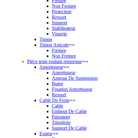
Freinee
Non Freinee
Protection
Ressort
Support
Stabilisateur
Visserie
Timon
Timon Articule
Freinee
Non Freinee
Pièce train roulant remorque
Amortisseur
Amortisseur
Anneau De Suspension
Butee
Fixation Amortisseur
Ressort
Cable De Frein
Cable
Embout De Cable
Palonnier
Tringlerie
Support De Cable
Essieu