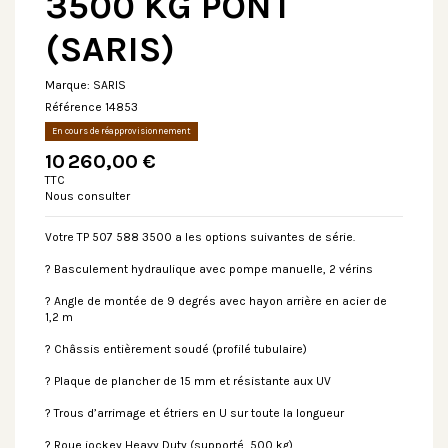
3500 KG PONT
(SARIS)
Marque:
SARIS
Référence
14853
En cours de réapprovisionnement
10 260,00 €
TTC
Nous consulter
Votre TP 507 588 3500 a les options suivantes de série.
? Basculement hydraulique avec pompe manuelle, 2 vérins
? Angle de montée de 9 degrés avec hayon arrière en acier de
1,2 m
? Châssis entièrement soudé (profilé tubulaire)
? Plaque de plancher de 15 mm et résistante aux UV
? Trous d’arrimage et étriers en U sur toute la longueur
? Roue jockey Heavy Duty (supporté, 500 kg)