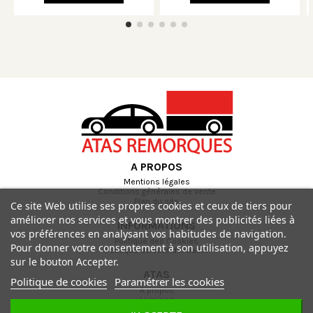
A PROPOS
Mentions légales
Conditions générales de vente
Plan du site
Ce site Web utilise ses propres cookies et ceux de tiers pour
améliorer nos services et vous montrer des publicités liées à
INFORMATIONS
vos préférences en analysant vos habitudes de navigation.
Politique des Cookies
Pour donner votre consentement à son utilisation, appuyez
Politique de confidentialité
sur le bouton Accepter.
ATAS
Politique de cookies
Paramétrer les cookies
A propos
Livraison
Paiement sécurisé