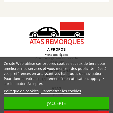
A PROPOS
Mentions légales
Conditions générales de vente
Plan du site
Ce site Web utilise ses propres cookies et ceux de tiers pour
améliorer nos services et vous montrer des publicités liées à
INFORMATIONS
vos préférences en analysant vos habitudes de navigation.
Politique des Cookies
Pour donner votre consentement à son utilisation, appuyez
Politique de confidentialité
sur le bouton Accepter.
ATAS
Politique de cookies
Paramétrer les cookies
A propos
Livraison
Paiement sécurisé
J'ACCEPTE
Contactez-nous
air
Ajouter au panier