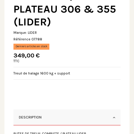
PLATEAU 306 & 355
(LIDER)
Marque:
LIDER
Référence
07788
Derniers articles en stock
349,00 €
TTC
Treuil de halage 1600 kg + support
DESCRIPTION
BUTEE DE TREUIL COMPLETE / PLATEAU LIDER