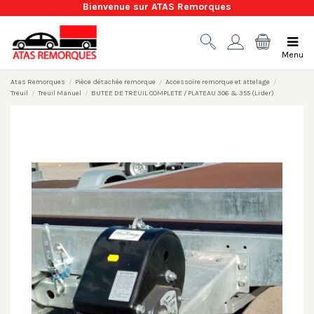
Bienvenue sur ATAS Remorques
Menu
Atas Remorques
Pièce détachée remorque
Accessoire remorque et attelage
Treuil
Treuil Manuel
BUTEE DE TREUIL COMPLETE / PLATEAU 306 & 355 (Lider)