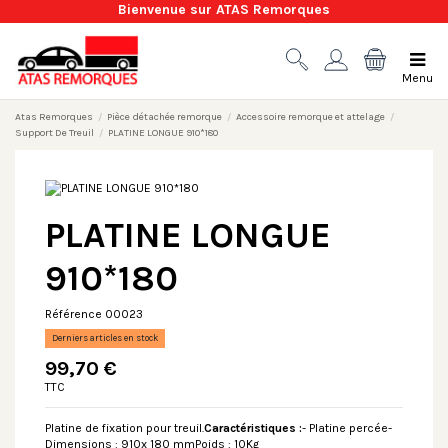
Bienvenue sur ATAS Remorques
Menu
Atas Remorques
Pièce détachée remorque
Accessoire remorque et attelage
Support De Treuil
PLATINE LONGUE 910*180
PLATINE LONGUE
910*180
Référence
00023
Derniers articles en stock
99,70 €
TTC
Platine de fixation pour treuil.
Caractéristiques :
- Platine percée-
Dimensions : 910x 180 mmPoids : 10Kg