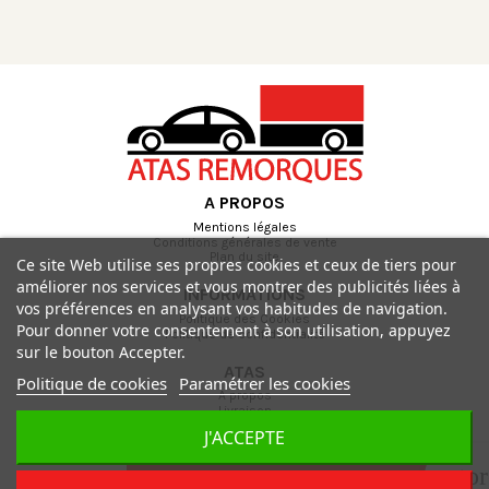
A PROPOS
Mentions légales
Conditions générales de vente
Plan du site
Ce site Web utilise ses propres cookies et ceux de tiers pour
améliorer nos services et vous montrer des publicités liées à
INFORMATIONS
vos préférences en analysant vos habitudes de navigation.
Politique des Cookies
Pour donner votre consentement à son utilisation, appuyez
Politique de confidentialité
sur le bouton Accepter.
ATAS
Politique de cookies
Paramétrer les cookies
A propos
Livraison
Paiement sécurisé
J'ACCEPTE
Contactez-nous
sto
Ajouter au panier