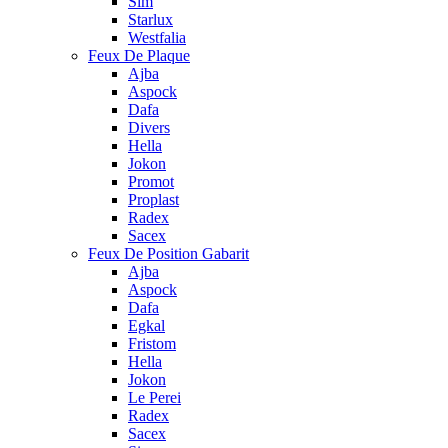
Sim
Starlux
Westfalia
Feux De Plaque
Ajba
Aspock
Dafa
Divers
Hella
Jokon
Promot
Proplast
Radex
Sacex
Feux De Position Gabarit
Ajba
Aspock
Dafa
Egkal
Fristom
Hella
Jokon
Le Perei
Radex
Sacex