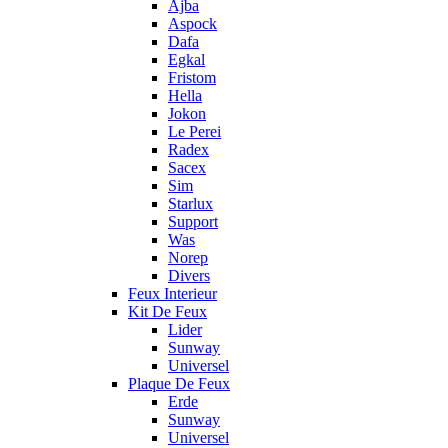
Ajba
Aspock
Dafa
Egkal
Fristom
Hella
Jokon
Le Perei
Radex
Sacex
Sim
Starlux
Support
Was
Norep
Divers
Feux Interieur
Kit De Feux
Lider
Sunway
Universel
Plaque De Feux
Erde
Sunway
Universel