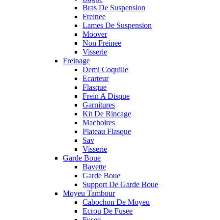
Bras De Suspension
Freinee
Lames De Suspension
Moover
Non Freinee
Visserie
Freinage
Demi Coquille
Ecarteur
Flasque
Frein A Disque
Garnitures
Kit De Rincage
Machoires
Plateau Flasque
Sav
Visserie
Garde Boue
Bavette
Garde Boue
Support De Garde Boue
Moyeu Tambour
Cabochon De Moyeu
Ecrou De Fusee
Fusee