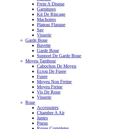
Frein A Disque
Garnitures
Kit De Rincage
Machoires
Plateau Flasque
Sav
Visserie
Garde Boue
Bavette
Garde Boue
Support De Garde Boue
Moyeu Tambour
Cabochon De Moyeu
Ecrou De Fusee
Fusee
Moyeu Non Freine
Moyeu Freine
Vis De Roue
Visserie
Roue
Accessoires
Chambre A Air
Jantes
Pneus
Roues Completes