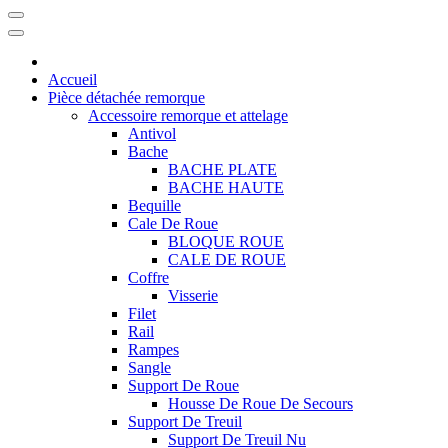
Accueil
Pièce détachée remorque
Accessoire remorque et attelage
Antivol
Bache
BACHE PLATE
BACHE HAUTE
Bequille
Cale De Roue
BLOQUE ROUE
CALE DE ROUE
Coffre
Visserie
Filet
Rail
Rampes
Sangle
Support De Roue
Housse De Roue De Secours
Support De Treuil
Support De Treuil Nu