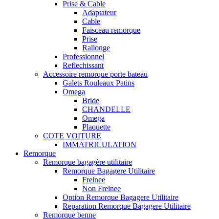
Prise & Cable
Adaptateur
Cable
Faisceau remorque
Prise
Rallonge
Professionnel
Reflechissant
Accessoire remorque porte bateau
Galets Rouleaux Patins
Omega
Bride
CHANDELLE
Omega
Plaquette
COTE VOITURE
IMMATRICULATION
Remorque
Remorque bagagère utilitaire
Remorque Bagagere Utilitaire
Freinee
Non Freinee
Option Remorque Bagagere Utilitaire
Reparation Remorque Bagagere Utilitaire
Remorque benne