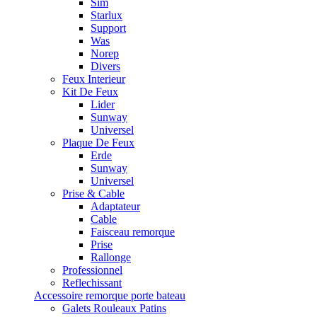
Sim
Starlux
Support
Was
Norep
Divers
Feux Interieur
Kit De Feux
Lider
Sunway
Universel
Plaque De Feux
Erde
Sunway
Universel
Prise & Cable
Adaptateur
Cable
Faisceau remorque
Prise
Rallonge
Professionnel
Reflechissant
Accessoire remorque porte bateau
Galets Rouleaux Patins