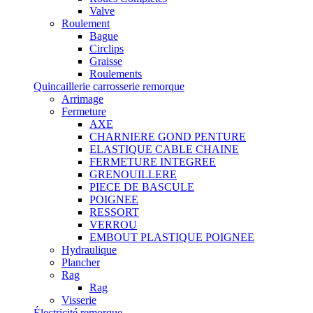
Valve
Roulement
Bague
Circlips
Graisse
Roulements
Quincaillerie carrosserie remorque
Arrimage
Fermeture
AXE
CHARNIERE GOND PENTURE
ELASTIQUE CABLE CHAINE
FERMETURE INTEGREE
GRENOUILLERE
PIECE DE BASCULE
POIGNEE
RESSORT
VERROU
EMBOUT PLASTIQUE POIGNEE
Hydraulique
Plancher
Rag
Rag
Visserie
Électricité remorque