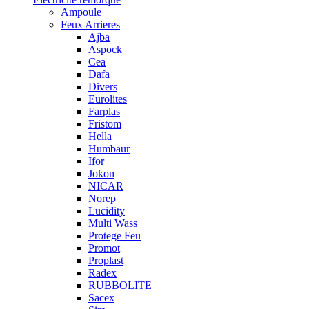
Ampoule
Feux Arrieres
Ajba
Aspock
Cea
Dafa
Divers
Eurolites
Farplas
Fristom
Hella
Humbaur
Ifor
Jokon
NICAR
Norep
Lucidity
Multi Wass
Protege Feu
Promot
Proplast
Radex
RUBBOLITE
Sacex