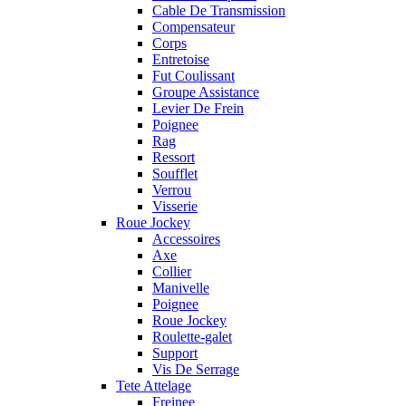
Cable De Transmission
Compensateur
Corps
Entretoise
Fut Coulissant
Groupe Assistance
Levier De Frein
Poignee
Rag
Ressort
Soufflet
Verrou
Visserie
Roue Jockey
Accessoires
Axe
Collier
Manivelle
Poignee
Roue Jockey
Roulette-galet
Support
Vis De Serrage
Tete Attelage
Freinee