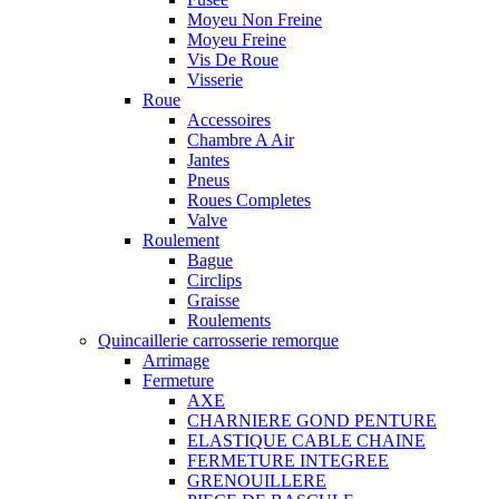
Moyeu Non Freine
Moyeu Freine
Vis De Roue
Visserie
Roue
Accessoires
Chambre A Air
Jantes
Pneus
Roues Completes
Valve
Roulement
Bague
Circlips
Graisse
Roulements
Quincaillerie carrosserie remorque
Arrimage
Fermeture
AXE
CHARNIERE GOND PENTURE
ELASTIQUE CABLE CHAINE
FERMETURE INTEGREE
GRENOUILLERE