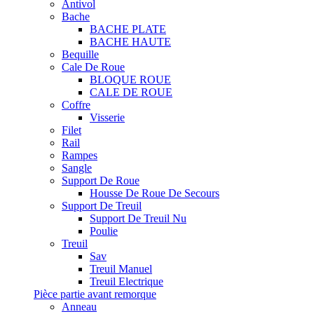
Antivol
Bache
BACHE PLATE
BACHE HAUTE
Bequille
Cale De Roue
BLOQUE ROUE
CALE DE ROUE
Coffre
Visserie
Filet
Rail
Rampes
Sangle
Support De Roue
Housse De Roue De Secours
Support De Treuil
Support De Treuil Nu
Poulie
Treuil
Sav
Treuil Manuel
Treuil Electrique
Pièce partie avant remorque
Anneau