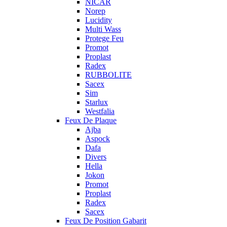
NICAR
Norep
Lucidity
Multi Wass
Protege Feu
Promot
Proplast
Radex
RUBBOLITE
Sacex
Sim
Starlux
Westfalia
Feux De Plaque
Ajba
Aspock
Dafa
Divers
Hella
Jokon
Promot
Proplast
Radex
Sacex
Feux De Position Gabarit