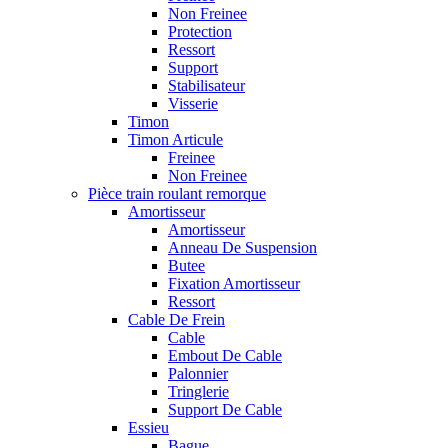
Non Freinee
Protection
Ressort
Support
Stabilisateur
Visserie
Timon
Timon Articule
Freinee
Non Freinee
Pièce train roulant remorque
Amortisseur
Amortisseur
Anneau De Suspension
Butee
Fixation Amortisseur
Ressort
Cable De Frein
Cable
Embout De Cable
Palonnier
Tringlerie
Support De Cable
Essieu
Bague