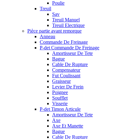
Poulie
Treuil
Sav
Treuil Manuel
Treuil Electrique
Pièce partie avant remorque
Anneau
Commande De Freinage
P-det Commande De Freinage
Amortisseur De Tete
Bague
Cable De Rupture
Compensateur
Fut Coulissant
Graisseur
Levier De Frein
Poignee
Soufflet
Visserie
P-det Timon Articule
Amortisseur De Tete
Axe
Axe Et Manette
Bague
Cable De Rupture