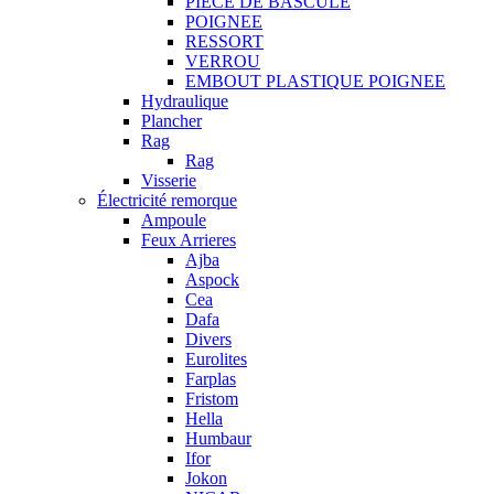
PIECE DE BASCULE
POIGNEE
RESSORT
VERROU
EMBOUT PLASTIQUE POIGNEE
Hydraulique
Plancher
Rag
Rag
Visserie
Électricité remorque
Ampoule
Feux Arrieres
Ajba
Aspock
Cea
Dafa
Divers
Eurolites
Farplas
Fristom
Hella
Humbaur
Ifor
Jokon