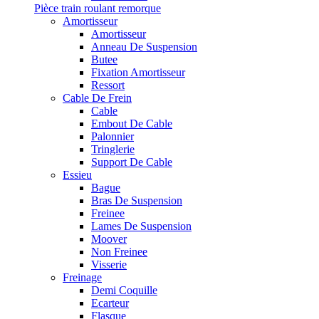
Pièce train roulant remorque
Amortisseur
Amortisseur
Anneau De Suspension
Butee
Fixation Amortisseur
Ressort
Cable De Frein
Cable
Embout De Cable
Palonnier
Tringlerie
Support De Cable
Essieu
Bague
Bras De Suspension
Freinee
Lames De Suspension
Moover
Non Freinee
Visserie
Freinage
Demi Coquille
Ecarteur
Flasque