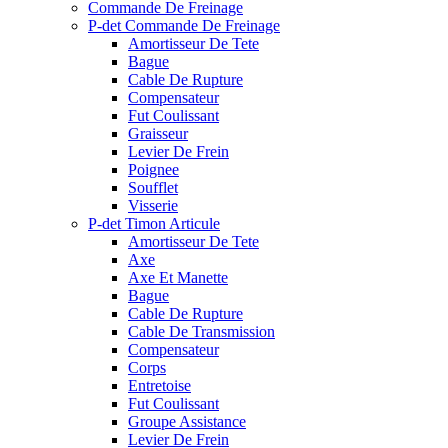
Commande De Freinage
P-det Commande De Freinage
Amortisseur De Tete
Bague
Cable De Rupture
Compensateur
Fut Coulissant
Graisseur
Levier De Frein
Poignee
Soufflet
Visserie
P-det Timon Articule
Amortisseur De Tete
Axe
Axe Et Manette
Bague
Cable De Rupture
Cable De Transmission
Compensateur
Corps
Entretoise
Fut Coulissant
Groupe Assistance
Levier De Frein