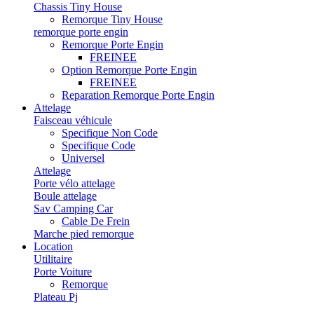
Chassis Tiny House
Remorque Tiny House
remorque porte engin
Remorque Porte Engin
FREINEE
Option Remorque Porte Engin
FREINEE
Reparation Remorque Porte Engin
Attelage
Faisceau véhicule
Specifique Non Code
Specifique Code
Universel
Attelage
Porte vélo attelage
Boule attelage
Sav Camping Car
Cable De Frein
Marche pied remorque
Location
Utilitaire
Porte Voiture
Remorque
Plateau Pj