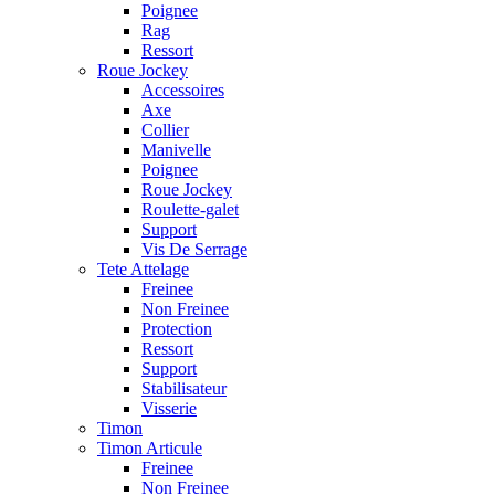
Poignee
Rag
Ressort
Roue Jockey
Accessoires
Axe
Collier
Manivelle
Poignee
Roue Jockey
Roulette-galet
Support
Vis De Serrage
Tete Attelage
Freinee
Non Freinee
Protection
Ressort
Support
Stabilisateur
Visserie
Timon
Timon Articule
Freinee
Non Freinee