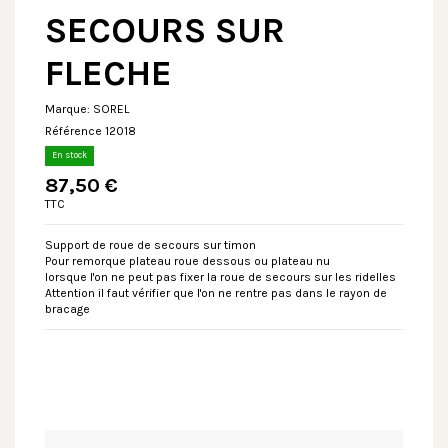
SECOURS SUR
FLECHE
Marque:
SOREL
Référence
12018
En stock
87,50 €
TTC
Support de roue de secours sur timon
Pour remorque plateau roue dessous ou plateau nu
lorsque l'on ne peut pas fixer la roue de secours sur les ridelles
Attention il faut vérifier que l'on ne rentre pas dans le rayon de
bracage