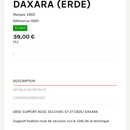
DAXARA (ERDÉ)
Marque:
ERDE
Référence
11991
En stock
39,00 €
TTC
-
DESCRIPTION
DÉTAILS DU PRODUIT
COMMENTAIRES
(0)
ERDE SUPPORT ROUE SECOURS SY ET ERDE/ DAXARA
Support fixation roue de secours sur le côté de la remorque