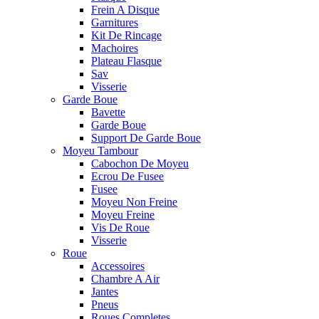
Frein A Disque
Garnitures
Kit De Rincage
Machoires
Plateau Flasque
Sav
Visserie
Garde Boue
Bavette
Garde Boue
Support De Garde Boue
Moyeu Tambour
Cabochon De Moyeu
Ecrou De Fusee
Fusee
Moyeu Non Freine
Moyeu Freine
Vis De Roue
Visserie
Roue
Accessoires
Chambre A Air
Jantes
Pneus
Roues Completes