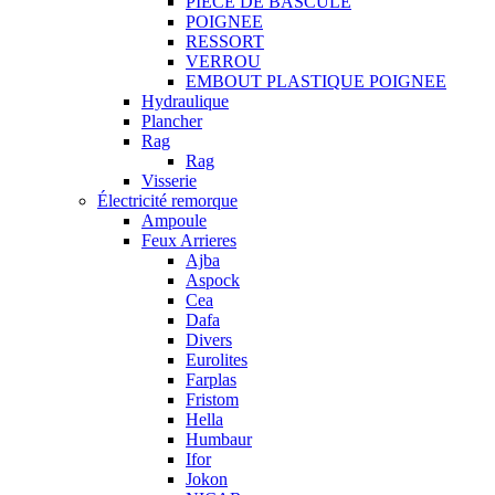
PIECE DE BASCULE
POIGNEE
RESSORT
VERROU
EMBOUT PLASTIQUE POIGNEE
Hydraulique
Plancher
Rag
Rag
Visserie
Électricité remorque
Ampoule
Feux Arrieres
Ajba
Aspock
Cea
Dafa
Divers
Eurolites
Farplas
Fristom
Hella
Humbaur
Ifor
Jokon