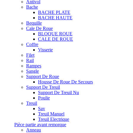
Antivol
Bache
BACHE PLATE
BACHE HAUTE
Bequille
Cale De Roue
BLOQUE ROUE
CALE DE ROUE
Coffre
Visserie
Filet
Rail
Rampes
Sangle
Support De Roue
Housse De Roue De Secours
Support De Treuil
Support De Treuil Nu
Poulie
Treuil
Sav
Treuil Manuel
Treuil Electrique
Pièce partie avant remorque
Anneau