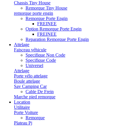
Chassis Tiny House
Remorque Tiny House
remorque porte engin
Remorque Porte Engin
FREINEE
Option Remorque Porte Engin
FREINEE
Reparation Remorque Porte Engin
Attelage
Faisceau véhicule
Specifique Non Code
Specifique Code
Universel
Attelage
Porte vélo attelage
Boule attelage
Sav Camping Car
Cable De Frein
Marche pied remorque
Location
Utilitaire
Porte Voiture
Remorque
Plateau Pj