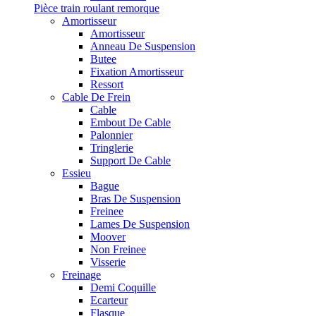
Pièce train roulant remorque
Amortisseur
Amortisseur
Anneau De Suspension
Butee
Fixation Amortisseur
Ressort
Cable De Frein
Cable
Embout De Cable
Palonnier
Tringlerie
Support De Cable
Essieu
Bague
Bras De Suspension
Freinee
Lames De Suspension
Moover
Non Freinee
Visserie
Freinage
Demi Coquille
Ecarteur
Flasque