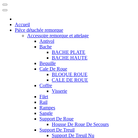
Accueil
Pièce détachée remorque
Accessoire remorque et attelage
Antivol
Bache
BACHE PLATE
BACHE HAUTE
Bequille
Cale De Roue
BLOQUE ROUE
CALE DE ROUE
Coffre
Visserie
Filet
Rail
Rampes
Sangle
Support De Roue
Housse De Roue De Secours
Support De Treuil
Support De Treuil Nu