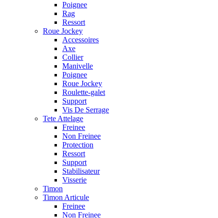
Poignee
Rag
Ressort
Roue Jockey
Accessoires
Axe
Collier
Manivelle
Poignee
Roue Jockey
Roulette-galet
Support
Vis De Serrage
Tete Attelage
Freinee
Non Freinee
Protection
Ressort
Support
Stabilisateur
Visserie
Timon
Timon Articule
Freinee
Non Freinee