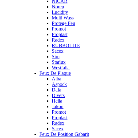
NICAR
Norep
Lucidity
Multi Wass
Protege Feu
Promot
Proplast
Radex
RUBBOLITE
Sacex
Sim
Starlux
Westfalia
Feux De Plaque
Ajba
Aspock
Dafa
Divers
Hella
Jokon
Promot
Proplast
Radex
Sacex
Feux De Position Gabarit