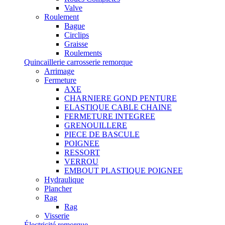
Valve
Roulement
Bague
Circlips
Graisse
Roulements
Quincaillerie carrosserie remorque
Arrimage
Fermeture
AXE
CHARNIERE GOND PENTURE
ELASTIQUE CABLE CHAINE
FERMETURE INTEGREE
GRENOUILLERE
PIECE DE BASCULE
POIGNEE
RESSORT
VERROU
EMBOUT PLASTIQUE POIGNEE
Hydraulique
Plancher
Rag
Rag
Visserie
Électricité remorque