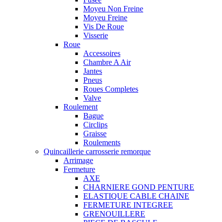
Moyeu Non Freine
Moyeu Freine
Vis De Roue
Visserie
Roue
Accessoires
Chambre A Air
Jantes
Pneus
Roues Completes
Valve
Roulement
Bague
Circlips
Graisse
Roulements
Quincaillerie carrosserie remorque
Arrimage
Fermeture
AXE
CHARNIERE GOND PENTURE
ELASTIQUE CABLE CHAINE
FERMETURE INTEGREE
GRENOUILLERE