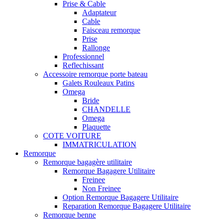
Prise & Cable
Adaptateur
Cable
Faisceau remorque
Prise
Rallonge
Professionnel
Reflechissant
Accessoire remorque porte bateau
Galets Rouleaux Patins
Omega
Bride
CHANDELLE
Omega
Plaquette
COTE VOITURE
IMMATRICULATION
Remorque
Remorque bagagère utilitaire
Remorque Bagagere Utilitaire
Freinee
Non Freinee
Option Remorque Bagagere Utilitaire
Reparation Remorque Bagagere Utilitaire
Remorque benne