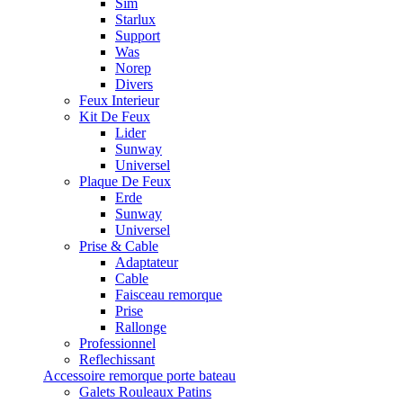
Sim
Starlux
Support
Was
Norep
Divers
Feux Interieur
Kit De Feux
Lider
Sunway
Universel
Plaque De Feux
Erde
Sunway
Universel
Prise & Cable
Adaptateur
Cable
Faisceau remorque
Prise
Rallonge
Professionnel
Reflechissant
Accessoire remorque porte bateau
Galets Rouleaux Patins