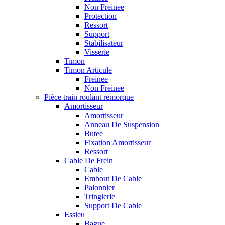
Non Freinee
Protection
Ressort
Support
Stabilisateur
Visserie
Timon
Timon Articule
Freinee
Non Freinee
Pièce train roulant remorque
Amortisseur
Amortisseur
Anneau De Suspension
Butee
Fixation Amortisseur
Ressort
Cable De Frein
Cable
Embout De Cable
Palonnier
Tringlerie
Support De Cable
Essieu
Bague