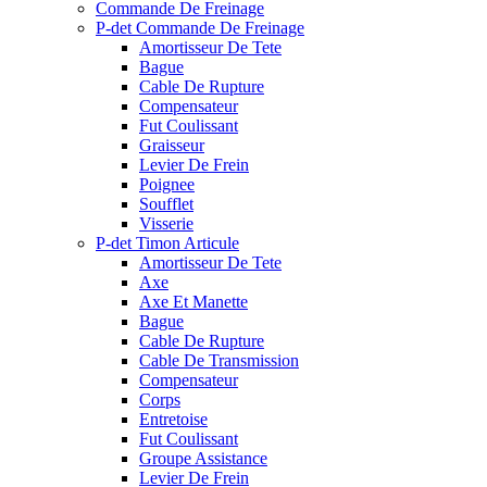
Commande De Freinage
P-det Commande De Freinage
Amortisseur De Tete
Bague
Cable De Rupture
Compensateur
Fut Coulissant
Graisseur
Levier De Frein
Poignee
Soufflet
Visserie
P-det Timon Articule
Amortisseur De Tete
Axe
Axe Et Manette
Bague
Cable De Rupture
Cable De Transmission
Compensateur
Corps
Entretoise
Fut Coulissant
Groupe Assistance
Levier De Frein