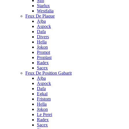
Sim
Starlux
Westfalia
Feux De Plaque
Ajba
Aspock
Dafa
Divers
Hella
Jokon
Promot
Proplast
Radex
Sacex
Feux De Position Gabarit
Ajba
Aspock
Dafa
Egkal
Fristom
Hella
Jokon
Le Perei
Radex
Sacex