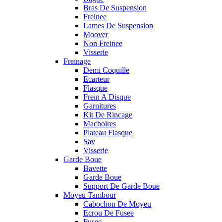
Bras De Suspension
Freinee
Lames De Suspension
Moover
Non Freinee
Visserie
Freinage
Demi Coquille
Ecarteur
Flasque
Frein A Disque
Garnitures
Kit De Rincage
Machoires
Plateau Flasque
Sav
Visserie
Garde Boue
Bavette
Garde Boue
Support De Garde Boue
Moyeu Tambour
Cabochon De Moyeu
Ecrou De Fusee
Fusee