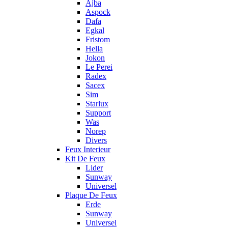
Ajba
Aspock
Dafa
Egkal
Fristom
Hella
Jokon
Le Perei
Radex
Sacex
Sim
Starlux
Support
Was
Norep
Divers
Feux Interieur
Kit De Feux
Lider
Sunway
Universel
Plaque De Feux
Erde
Sunway
Universel