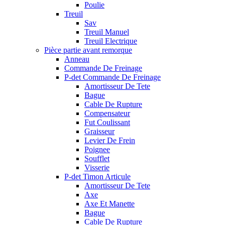
Poulie
Treuil
Sav
Treuil Manuel
Treuil Electrique
Pièce partie avant remorque
Anneau
Commande De Freinage
P-det Commande De Freinage
Amortisseur De Tete
Bague
Cable De Rupture
Compensateur
Fut Coulissant
Graisseur
Levier De Frein
Poignee
Soufflet
Visserie
P-det Timon Articule
Amortisseur De Tete
Axe
Axe Et Manette
Bague
Cable De Rupture