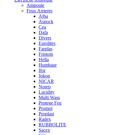
Ampoule
Feux Arrieres
Ajba
Aspock
Cea
Dafa
Divers
Eurolites
Farplas
Fristom
Hella
Humbaur
Ifor
Jokon
NICAR
Norep
Lucidity
Multi Wass
Protege Feu
Promot
Proplast
Radex
RUBBOLITE
Sacex