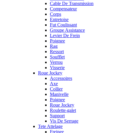
Cable De Transmission
Compensateur
Corps
Entretoise
Fut Coulissant
Groupe Assistance
Levier De Frein
Poignee
Rag
Ressort
Soufflet
Verrou
Visserie
Roue Jockey
Accessoires
Axe
Collier
Manivelle
Poignee
Roue Jockey
Roulette-galet
Support
Vis De Serrage
Tete Attelage
Freinee