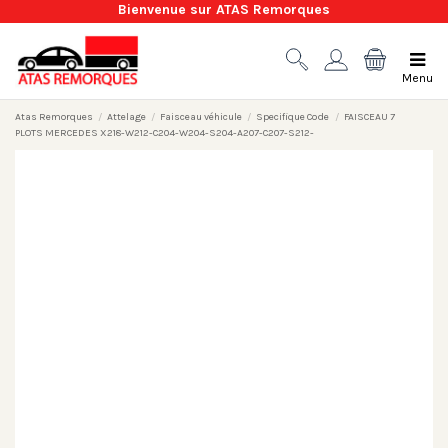
Bienvenue sur ATAS Remorques
Menu
Atas Remorques
Attelage
Faisceau véhicule
Specifique Code
FAISCEAU 7
PLOTS MERCEDES X218-W212-C204-W204-S204-A207-C207-S212-