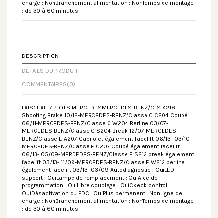
charge : NonBranchement alimentation : NonTemps de montage
: de 30 à 60 minutes
DESCRIPTION
DÉTAILS DU PRODUIT
COMMENTAIRES
(0)
FAISCEAU 7 PLOTS MERCEDESMERCEDES-BENZ/CLS X218
Shooting Brake 10/12-MERCEDES-BENZ/Classe C C204 Coupé
06/11-MERCEDES-BENZ/Classe C W204 Berline 03/07-
MERCEDES-BENZ/Classe C S204 Break 12/07-MERCEDES-
BENZ/Classe E A207 Cabriolet également facelift 06/13- 03/10-
MERCEDES-BENZ/Classe E C207 Coupé également facelift
06/13- 05/09-MERCEDES-BENZ/Classe E S212 break également
facelift 03/13- 11/09-MERCEDES-BENZ/Classe E W212 berline
également facelift 03/13- 03/09-Autodiagnostic : OuiLED-
support : OuiLampe de remplacement : OuiAide de
programmation : OuiLibre couplage : OuiCkeck control :
OuiDésactivation du PDC : OuiPlus permanent : NonLigne de
charge : NonBranchement alimentation : NonTemps de montage
: de 30 à 60 minutes