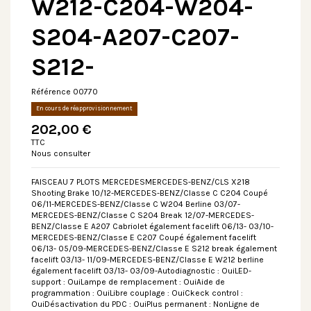
W212-C204-W204-
S204-A207-C207-
S212-
Référence
00770
En cours de réapprovisionnement
202,00 €
TTC
Nous consulter
FAISCEAU 7 PLOTS MERCEDESMERCEDES-BENZ/CLS X218
Shooting Brake 10/12-MERCEDES-BENZ/Classe C C204 Coupé
06/11-MERCEDES-BENZ/Classe C W204 Berline 03/07-
MERCEDES-BENZ/Classe C S204 Break 12/07-MERCEDES-
BENZ/Classe E A207 Cabriolet également facelift 06/13- 03/10-
MERCEDES-BENZ/Classe E C207 Coupé également facelift
06/13- 05/09-MERCEDES-BENZ/Classe E S212 break également
facelift 03/13- 11/09-MERCEDES-BENZ/Classe E W212 berline
également facelift 03/13- 03/09-Autodiagnostic : OuiLED-
support : OuiLampe de remplacement : OuiAide de
programmation : OuiLibre couplage : OuiCkeck control :
OuiDésactivation du PDC : OuiPlus permanent : NonLigne de