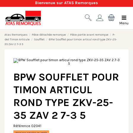
Bienvenue sur ATAS Remorques
Menu
Atas Remorques
Pièce détachée remorque
Pièce partie avant remorque
P-
det Timon Articule
Soufflet
BPW Soufflet pour timon articul rond type ZKV-25-
35 ZAV 2 7-3 5
BPW SOUFFLET POUR
TIMON ARTICUL
ROND TYPE ZKV-25-
35 ZAV 2 7-3 5
Référence
02041
Derniers articles en stock