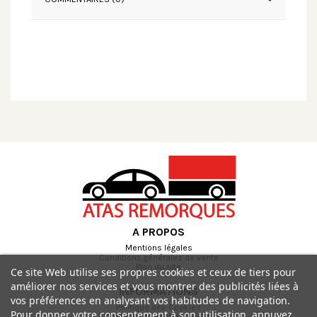
A PROPOS
Mentions légales
Conditions générales de vente
Plan du site
Ce site Web utilise ses propres cookies et ceux de tiers pour
améliorer nos services et vous montrer des publicités liées à
INFORMATIONS
vos préférences en analysant vos habitudes de navigation.
Politique des Cookies
Pour donner votre consentement à son utilisation, appuyez
Politique de confidentialité