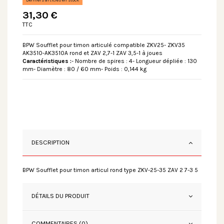
31,30 €
TTC
BPW Soufflet pour timon articulé compatible ZKV25- ZKV35
AK3510-AK3510A rond et ZAV 2,7-1 ZAV 3,5-1 à joues
Caractéristiques :
- Nombre de spires : 4- Longueur dépliée : 130
mm- Diamètre : 80 / 60 mm- Poids : 0,144 kg
DESCRIPTION
BPW Soufflet pour timon articul rond type ZKV-25-35 ZAV 2 7-3 5
DÉTAILS DU PRODUIT
COMMENTAIRES (0)