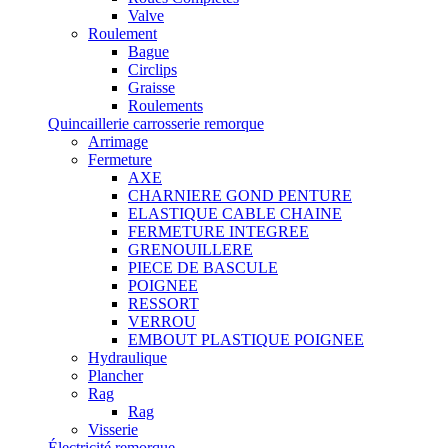
Valve
Roulement
Bague
Circlips
Graisse
Roulements
Quincaillerie carrosserie remorque
Arrimage
Fermeture
AXE
CHARNIERE GOND PENTURE
ELASTIQUE CABLE CHAINE
FERMETURE INTEGREE
GRENOUILLERE
PIECE DE BASCULE
POIGNEE
RESSORT
VERROU
EMBOUT PLASTIQUE POIGNEE
Hydraulique
Plancher
Rag
Rag
Visserie
Électricité remorque