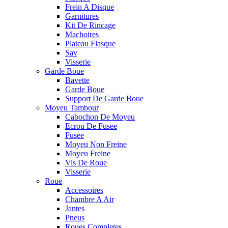
Frein A Disque
Garnitures
Kit De Rincage
Machoires
Plateau Flasque
Sav
Visserie
Garde Boue
Bavette
Garde Boue
Support De Garde Boue
Moyeu Tambour
Cabochon De Moyeu
Ecrou De Fusee
Fusee
Moyeu Non Freine
Moyeu Freine
Vis De Roue
Visserie
Roue
Accessoires
Chambre A Air
Jantes
Pneus
Roues Completes