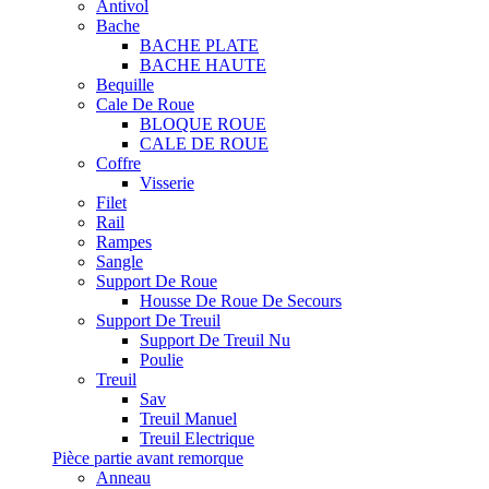
Antivol
Bache
BACHE PLATE
BACHE HAUTE
Bequille
Cale De Roue
BLOQUE ROUE
CALE DE ROUE
Coffre
Visserie
Filet
Rail
Rampes
Sangle
Support De Roue
Housse De Roue De Secours
Support De Treuil
Support De Treuil Nu
Poulie
Treuil
Sav
Treuil Manuel
Treuil Electrique
Pièce partie avant remorque
Anneau