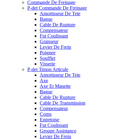
Commande De Freinage
P-det Commande De Freinage
Amortisseur De Tete
Bague
Cable De Rupture
Compensateur
Fut Coulissant
Graisseur
Levier De Frein
Poignee
Soufflet
Visserie
P-det Timon Articule
Amortisseur De Tete
Axe
Axe Et Manette
Bague
Cable De Rupture
Cable De Transmission
Compensateur
Corps
Entretoise
Fut Coulissant
Groupe Assistance
Levier De Frein