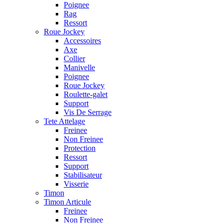
Poignee
Rag
Ressort
Roue Jockey
Accessoires
Axe
Collier
Manivelle
Poignee
Roue Jockey
Roulette-galet
Support
Vis De Serrage
Tete Attelage
Freinee
Non Freinee
Protection
Ressort
Support
Stabilisateur
Visserie
Timon
Timon Articule
Freinee
Non Freinee