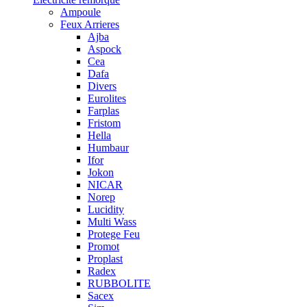
Ampoule
Feux Arrieres
Ajba
Aspock
Cea
Dafa
Divers
Eurolites
Farplas
Fristom
Hella
Humbaur
Ifor
Jokon
NICAR
Norep
Lucidity
Multi Wass
Protege Feu
Promot
Proplast
Radex
RUBBOLITE
Sacex