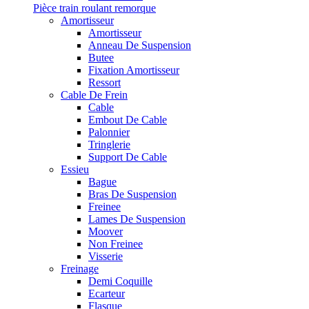
Pièce train roulant remorque
Amortisseur
Amortisseur
Anneau De Suspension
Butee
Fixation Amortisseur
Ressort
Cable De Frein
Cable
Embout De Cable
Palonnier
Tringlerie
Support De Cable
Essieu
Bague
Bras De Suspension
Freinee
Lames De Suspension
Moover
Non Freinee
Visserie
Freinage
Demi Coquille
Ecarteur
Flasque