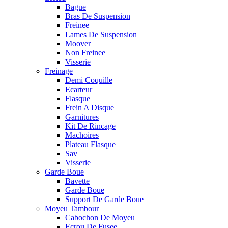
Bague
Bras De Suspension
Freinee
Lames De Suspension
Moover
Non Freinee
Visserie
Freinage
Demi Coquille
Ecarteur
Flasque
Frein A Disque
Garnitures
Kit De Rincage
Machoires
Plateau Flasque
Sav
Visserie
Garde Boue
Bavette
Garde Boue
Support De Garde Boue
Moyeu Tambour
Cabochon De Moyeu
Ecrou De Fusee