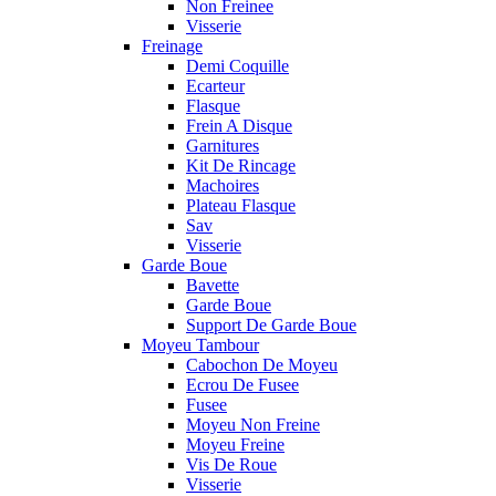
Non Freinee
Visserie
Freinage
Demi Coquille
Ecarteur
Flasque
Frein A Disque
Garnitures
Kit De Rincage
Machoires
Plateau Flasque
Sav
Visserie
Garde Boue
Bavette
Garde Boue
Support De Garde Boue
Moyeu Tambour
Cabochon De Moyeu
Ecrou De Fusee
Fusee
Moyeu Non Freine
Moyeu Freine
Vis De Roue
Visserie