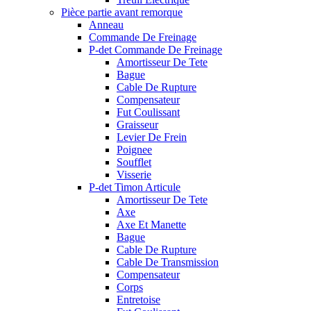
Pièce partie avant remorque
Anneau
Commande De Freinage
P-det Commande De Freinage
Amortisseur De Tete
Bague
Cable De Rupture
Compensateur
Fut Coulissant
Graisseur
Levier De Frein
Poignee
Soufflet
Visserie
P-det Timon Articule
Amortisseur De Tete
Axe
Axe Et Manette
Bague
Cable De Rupture
Cable De Transmission
Compensateur
Corps
Entretoise