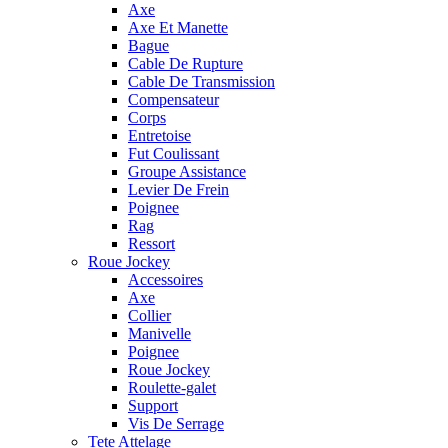
Axe
Axe Et Manette
Bague
Cable De Rupture
Cable De Transmission
Compensateur
Corps
Entretoise
Fut Coulissant
Groupe Assistance
Levier De Frein
Poignee
Rag
Ressort
Roue Jockey
Accessoires
Axe
Collier
Manivelle
Poignee
Roue Jockey
Roulette-galet
Support
Vis De Serrage
Tete Attelage