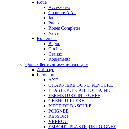
Roue
Accessoires
Chambre A Air
Jantes
Pneus
Roues Completes
Valve
Roulement
Bague
Circlips
Graisse
Roulements
Quincaillerie carrosserie remorque
Arrimage
Fermeture
AXE
CHARNIERE GOND PENTURE
ELASTIQUE CABLE CHAINE
FERMETURE INTEGREE
GRENOUILLERE
PIECE DE BASCULE
POIGNEE
RESSORT
VERROU
EMBOUT PLASTIQUE POIGNEE