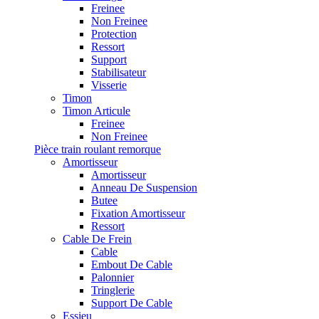
Freinee
Non Freinee
Protection
Ressort
Support
Stabilisateur
Visserie
Timon
Timon Articule
Freinee
Non Freinee
Pièce train roulant remorque
Amortisseur
Amortisseur
Anneau De Suspension
Butee
Fixation Amortisseur
Ressort
Cable De Frein
Cable
Embout De Cable
Palonnier
Tringlerie
Support De Cable
Essieu