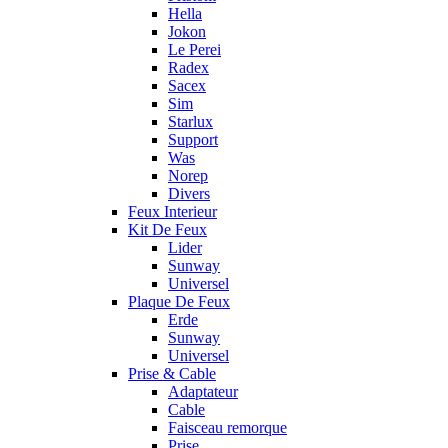
Hella
Jokon
Le Perei
Radex
Sacex
Sim
Starlux
Support
Was
Norep
Divers
Feux Interieur
Kit De Feux
Lider
Sunway
Universel
Plaque De Feux
Erde
Sunway
Universel
Prise & Cable
Adaptateur
Cable
Faisceau remorque
Prise