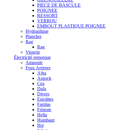
PIECE DE BASCULE
POIGNEE
RESSORT
VERROU
EMBOUT PLASTIQUE POIGNEE
Hydraulique
Plancher
Rag
Rag
Visserie
Électricité remorque
Ampoule
Feux Arrieres
Ajba
Aspock
Cea
Dafa
Divers
Eurolites
Farplas
Fristom
Hella
Humbaur
Ifor