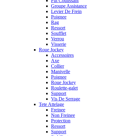
Fut Coulissant
Groupe Assistance
Levier De Frein
Poignee
Rag
Ressort
Soufflet
Verrou
Visserie
Roue Jockey
Accessoires
Axe
Collier
Manivelle
Poignee
Roue Jockey
Roulette-galet
Support
Vis De Serrage
Tete Attelage
Freinee
Non Freinee
Protection
Ressort
Support