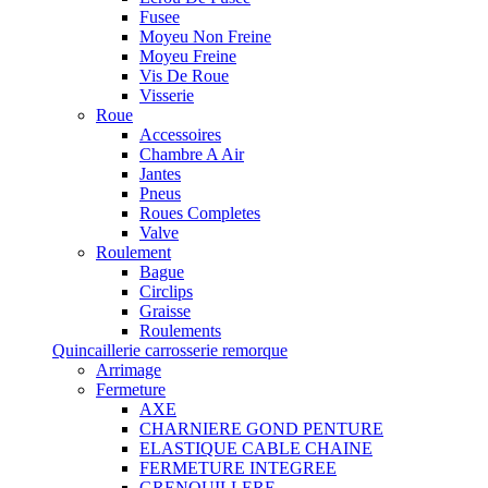
Fusee
Moyeu Non Freine
Moyeu Freine
Vis De Roue
Visserie
Roue
Accessoires
Chambre A Air
Jantes
Pneus
Roues Completes
Valve
Roulement
Bague
Circlips
Graisse
Roulements
Quincaillerie carrosserie remorque
Arrimage
Fermeture
AXE
CHARNIERE GOND PENTURE
ELASTIQUE CABLE CHAINE
FERMETURE INTEGREE
GRENOUILLERE