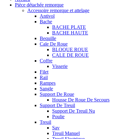
Pièce détachée remorque
Accessoire remorque et attelage
Antivol
Bache
BACHE PLATE
BACHE HAUTE
Bequille
Cale De Roue
BLOQUE ROUE
CALE DE ROUE
Coffre
Visserie
Filet
Rail
Rampes
Sangle
Support De Roue
Housse De Roue De Secours
Support De Treuil
Support De Treuil Nu
Poulie
Treuil
Sav
Treuil Manuel
Treuil Electrique