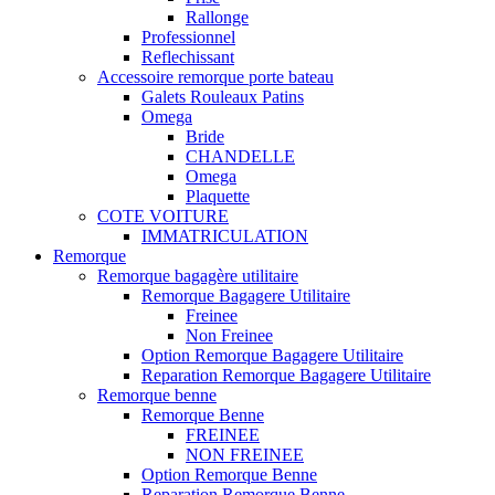
Rallonge
Professionnel
Reflechissant
Accessoire remorque porte bateau
Galets Rouleaux Patins
Omega
Bride
CHANDELLE
Omega
Plaquette
COTE VOITURE
IMMATRICULATION
Remorque
Remorque bagagère utilitaire
Remorque Bagagere Utilitaire
Freinee
Non Freinee
Option Remorque Bagagere Utilitaire
Reparation Remorque Bagagere Utilitaire
Remorque benne
Remorque Benne
FREINEE
NON FREINEE
Option Remorque Benne
Reparation Remorque Benne