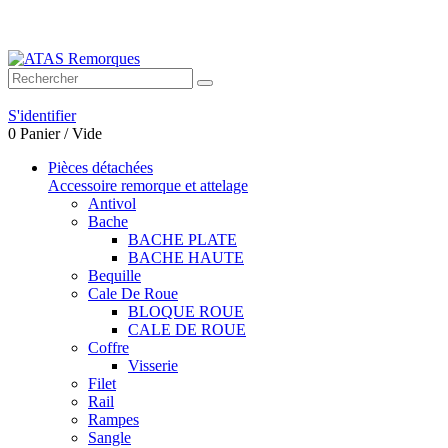
Bienvenue sur ATAS Remorques
S'identifier
0
Panier
/
Vide
Pièces détachées
Accessoire remorque et attelage
Antivol
Bache
BACHE PLATE
BACHE HAUTE
Bequille
Cale De Roue
BLOQUE ROUE
CALE DE ROUE
Coffre
Visserie
Filet
Rail
Rampes
Sangle