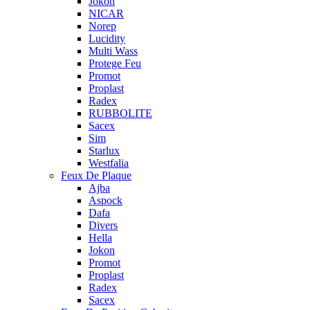
Jokon
NICAR
Norep
Lucidity
Multi Wass
Protege Feu
Promot
Proplast
Radex
RUBBOLITE
Sacex
Sim
Starlux
Westfalia
Feux De Plaque
Ajba
Aspock
Dafa
Divers
Hella
Jokon
Promot
Proplast
Radex
Sacex