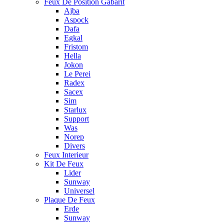
Feux De Position Gabarit
Ajba
Aspock
Dafa
Egkal
Fristom
Hella
Jokon
Le Perei
Radex
Sacex
Sim
Starlux
Support
Was
Norep
Divers
Feux Interieur
Kit De Feux
Lider
Sunway
Universel
Plaque De Feux
Erde
Sunway