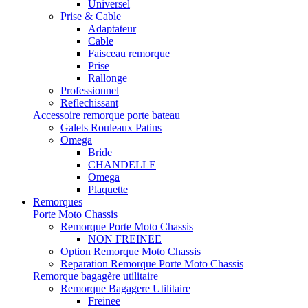
Universel
Prise & Cable
Adaptateur
Cable
Faisceau remorque
Prise
Rallonge
Professionnel
Reflechissant
Accessoire remorque porte bateau
Galets Rouleaux Patins
Omega
Bride
CHANDELLE
Omega
Plaquette
Remorques
Porte Moto Chassis
Remorque Porte Moto Chassis
NON FREINEE
Option Remorque Moto Chassis
Reparation Remorque Porte Moto Chassis
Remorque bagagère utilitaire
Remorque Bagagere Utilitaire
Freinee