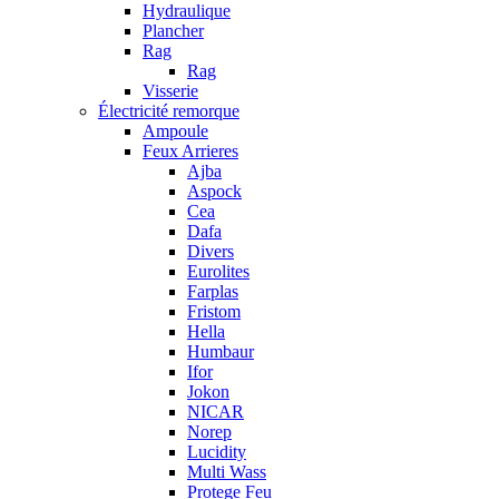
Hydraulique
Plancher
Rag
Rag
Visserie
Électricité remorque
Ampoule
Feux Arrieres
Ajba
Aspock
Cea
Dafa
Divers
Eurolites
Farplas
Fristom
Hella
Humbaur
Ifor
Jokon
NICAR
Norep
Lucidity
Multi Wass
Protege Feu