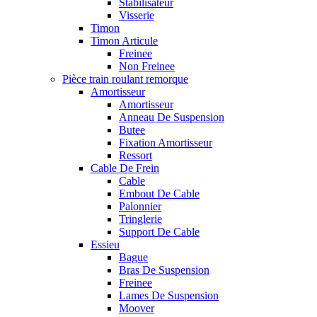
Stabilisateur
Visserie
Timon
Timon Articule
Freinee
Non Freinee
Pièce train roulant remorque
Amortisseur
Amortisseur
Anneau De Suspension
Butee
Fixation Amortisseur
Ressort
Cable De Frein
Cable
Embout De Cable
Palonnier
Tringlerie
Support De Cable
Essieu
Bague
Bras De Suspension
Freinee
Lames De Suspension
Moover