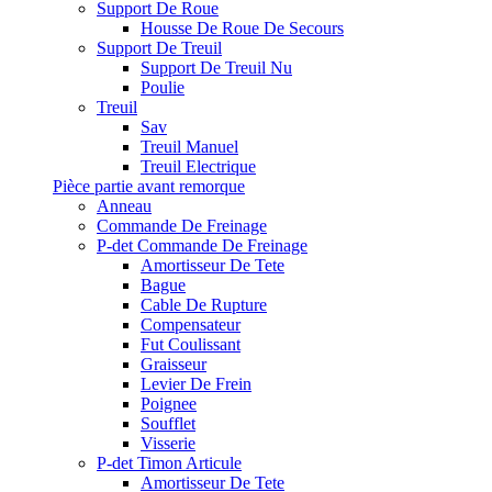
Support De Roue
Housse De Roue De Secours
Support De Treuil
Support De Treuil Nu
Poulie
Treuil
Sav
Treuil Manuel
Treuil Electrique
Pièce partie avant remorque
Anneau
Commande De Freinage
P-det Commande De Freinage
Amortisseur De Tete
Bague
Cable De Rupture
Compensateur
Fut Coulissant
Graisseur
Levier De Frein
Poignee
Soufflet
Visserie
P-det Timon Articule
Amortisseur De Tete