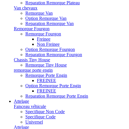
Reparation Remorque Plateau
Van chevaux
Remorque Van
Option Remorque Van
Reparation Remorque Van
Remorque Fourgon
Remorque Fourgon
Freinee
Non Freinee
Option Remorque Fourgon
Reparation Remorque Fourgon
Chassis Tiny House
Remorque Tiny House
remorque porte engin
Remorque Porte Engin
FREINEE
Option Remorque Porte Engin
FREINEE
Reparation Remorque Porte Engin
Attelage
Faisceau véhicule
Specifique Non Code
Specifique Code
Universel
Attelage