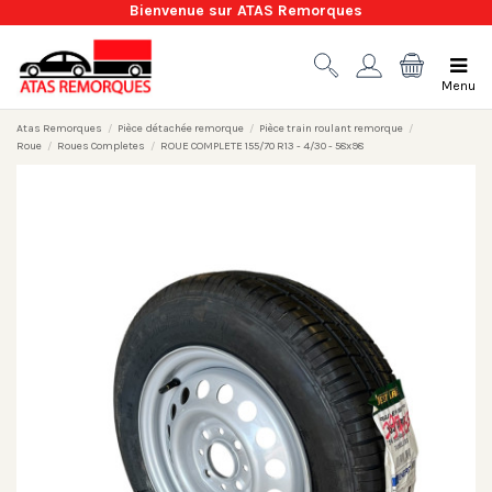
Bienvenue sur ATAS Remorques
Menu
Atas Remorques
Pièce détachée remorque
Pièce train roulant remorque
Roue
Roues Completes
ROUE COMPLETE 155/70 R13 - 4/30 - 58x98