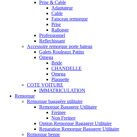
Prise & Cable
Adaptateur
Cable
Faisceau remorque
Prise
Rallonge
Professionnel
Reflechissant
Accessoire remorque porte bateau
Galets Rouleaux Patins
Omega
Bride
CHANDELLE
Omega
Plaquette
COTE VOITURE
IMMATRICULATION
Remorque
Remorque bagagère utilitaire
Remorque Bagagere Utilitaire
Freinee
Non Freinee
Option Remorque Bagagere Utilitaire
Reparation Remorque Bagagere Utilitaire
Remorque benne