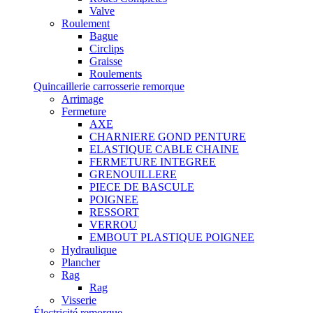
Valve
Roulement
Bague
Circlips
Graisse
Roulements
Quincaillerie carrosserie remorque
Arrimage
Fermeture
AXE
CHARNIERE GOND PENTURE
ELASTIQUE CABLE CHAINE
FERMETURE INTEGREE
GRENOUILLERE
PIECE DE BASCULE
POIGNEE
RESSORT
VERROU
EMBOUT PLASTIQUE POIGNEE
Hydraulique
Plancher
Rag
Rag
Visserie
Électricité remorque