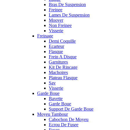
Bras De Suspension
Freinee
Lames De Suspension
Moover
Non Freinee
Visserie
Freinage
Demi Coquille
Ecarteur
Flasque
Frein A Disque
Garnitures
Kit De Rincage
Machoires
Plateau Flasque
Sav
Visserie
Garde Boue
Bavette
Garde Boue
Support De Garde Boue
Moyeu Tambour
Cabochon De Moyeu
Ecrou De Fusee
Fusee