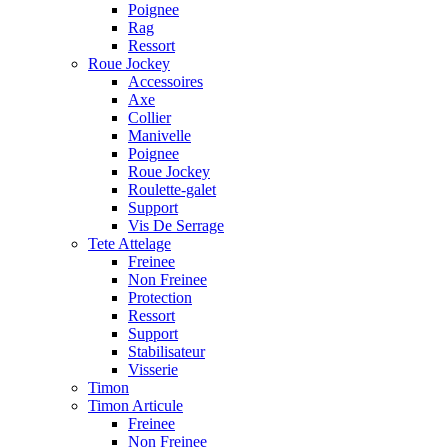
Poignee
Rag
Ressort
Roue Jockey
Accessoires
Axe
Collier
Manivelle
Poignee
Roue Jockey
Roulette-galet
Support
Vis De Serrage
Tete Attelage
Freinee
Non Freinee
Protection
Ressort
Support
Stabilisateur
Visserie
Timon
Timon Articule
Freinee
Non Freinee