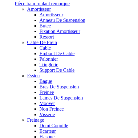
Pièce train roulant remorque
Amortisseur
Amortisseur
Anneau De Suspension
Butee
Fixation Amortisseur
Ressort
Cable De Frein
Cable
Embout De Cable
Palonnier
Tringlerie
Support De Cable
Essieu
Bague
Bras De Suspension
Freinee
Lames De Suspension
Moover
Non Freinee
Visserie
Freinage
Demi Coquille
Ecarteur
Flasque