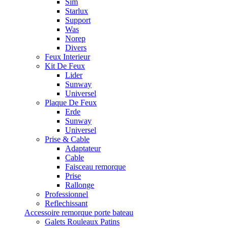
Sim
Starlux
Support
Was
Norep
Divers
Feux Interieur
Kit De Feux
Lider
Sunway
Universel
Plaque De Feux
Erde
Sunway
Universel
Prise & Cable
Adaptateur
Cable
Faisceau remorque
Prise
Rallonge
Professionnel
Reflechissant
Accessoire remorque porte bateau
Galets Rouleaux Patins