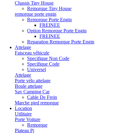
Chassis Tiny House
Remorque Tiny House
remorque porte engin
Remorque Porte Engin
FREINEE
Option Remorque Porte Engin
FREINEE
Reparation Remorque Porte Engin
Attelage
Faisceau véhicule
Specifique Non Code
Specifique Code
Universel
Attelage
Porte vélo attelage
Boule attelage
Sav Camping Car
Cable De Frein
Marche pied remorque
Location
Utilitaire
Porte Voiture
Remorque
Plateau Pj