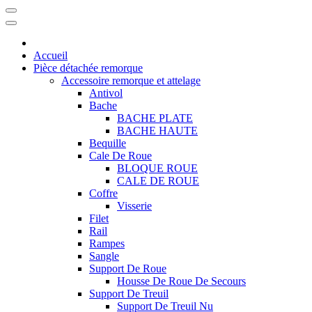
Accueil
Pièce détachée remorque
Accessoire remorque et attelage
Antivol
Bache
BACHE PLATE
BACHE HAUTE
Bequille
Cale De Roue
BLOQUE ROUE
CALE DE ROUE
Coffre
Visserie
Filet
Rail
Rampes
Sangle
Support De Roue
Housse De Roue De Secours
Support De Treuil
Support De Treuil Nu