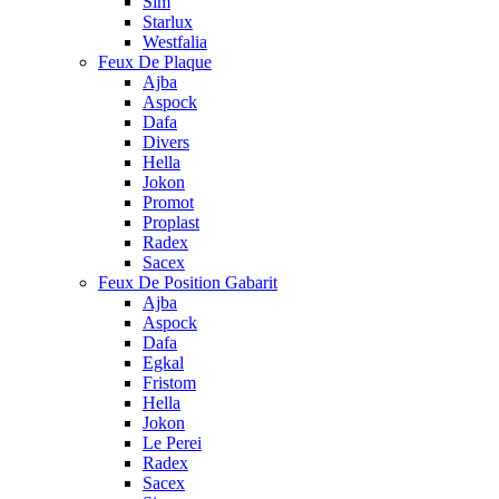
Sim
Starlux
Westfalia
Feux De Plaque
Ajba
Aspock
Dafa
Divers
Hella
Jokon
Promot
Proplast
Radex
Sacex
Feux De Position Gabarit
Ajba
Aspock
Dafa
Egkal
Fristom
Hella
Jokon
Le Perei
Radex
Sacex