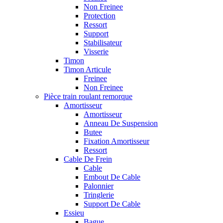
Non Freinee
Protection
Ressort
Support
Stabilisateur
Visserie
Timon
Timon Articule
Freinee
Non Freinee
Pièce train roulant remorque
Amortisseur
Amortisseur
Anneau De Suspension
Butee
Fixation Amortisseur
Ressort
Cable De Frein
Cable
Embout De Cable
Palonnier
Tringlerie
Support De Cable
Essieu
Bague