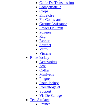
Cable De Transmission
Compensateur
Corps
Entretoise
Fut Coulissant
Groupe Assistance
Levier De Frein
Poignee
Rag
Ressort
Soufflet
Verrou
Visserie
Roue Jockey
Accessoires
Axe
Collier
Manivelle
Poignee
Roue Jockey
Roulette-galet
Support
Vis De Serrage
Tete Attelage
Freinee