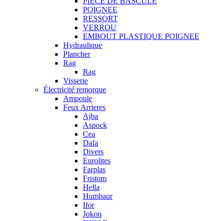
PIECE DE BASCULE
POIGNEE
RESSORT
VERROU
EMBOUT PLASTIQUE POIGNEE
Hydraulique
Plancher
Rag
Rag
Visserie
Électricité remorque
Ampoule
Feux Arrieres
Ajba
Aspock
Cea
Dafa
Divers
Eurolites
Farplas
Fristom
Hella
Humbaur
Ifor
Jokon