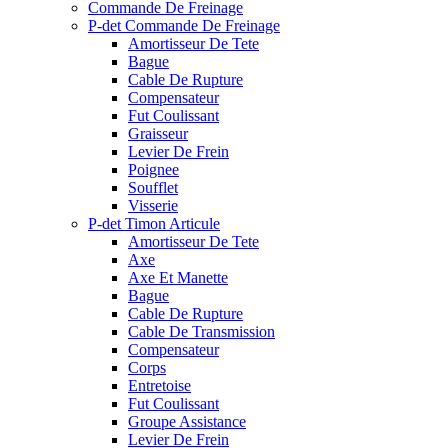
Commande De Freinage
P-det Commande De Freinage
Amortisseur De Tete
Bague
Cable De Rupture
Compensateur
Fut Coulissant
Graisseur
Levier De Frein
Poignee
Soufflet
Visserie
P-det Timon Articule
Amortisseur De Tete
Axe
Axe Et Manette
Bague
Cable De Rupture
Cable De Transmission
Compensateur
Corps
Entretoise
Fut Coulissant
Groupe Assistance
Levier De Frein