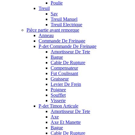
Poulie
Treuil
Sav
Treuil Manuel
Treuil Electrique
Pièce partie avant remorque
Anneau
Commande De Freinage
P-det Commande De Freinage
Amortisseur De Tete
Bague
Cable De Rupture
Compensateur
Fut Coulissant
Graisseur
Levier De Frein
Poignee
Soufflet
Visserie
P-det Timon Articule
Amortisseur De Tete
Axe
Axe Et Manette
Bague
Cable De Rupture