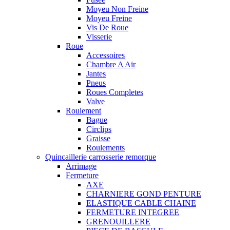
Moyeu Non Freine
Moyeu Freine
Vis De Roue
Visserie
Roue
Accessoires
Chambre A Air
Jantes
Pneus
Roues Completes
Valve
Roulement
Bague
Circlips
Graisse
Roulements
Quincaillerie carrosserie remorque
Arrimage
Fermeture
AXE
CHARNIERE GOND PENTURE
ELASTIQUE CABLE CHAINE
FERMETURE INTEGREE
GRENOUILLERE