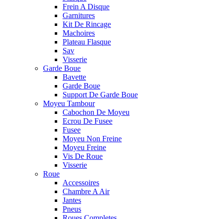
Frein A Disque
Garnitures
Kit De Rincage
Machoires
Plateau Flasque
Sav
Visserie
Garde Boue
Bavette
Garde Boue
Support De Garde Boue
Moyeu Tambour
Cabochon De Moyeu
Ecrou De Fusee
Fusee
Moyeu Non Freine
Moyeu Freine
Vis De Roue
Visserie
Roue
Accessoires
Chambre A Air
Jantes
Pneus
Roues Completes