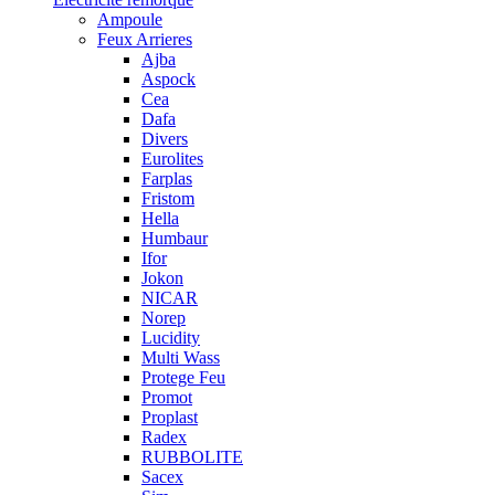
Ampoule
Feux Arrieres
Ajba
Aspock
Cea
Dafa
Divers
Eurolites
Farplas
Fristom
Hella
Humbaur
Ifor
Jokon
NICAR
Norep
Lucidity
Multi Wass
Protege Feu
Promot
Proplast
Radex
RUBBOLITE
Sacex