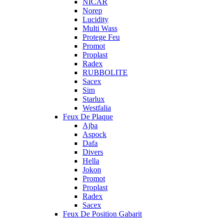
NICAR
Norep
Lucidity
Multi Wass
Protege Feu
Promot
Proplast
Radex
RUBBOLITE
Sacex
Sim
Starlux
Westfalia
Feux De Plaque
Ajba
Aspock
Dafa
Divers
Hella
Jokon
Promot
Proplast
Radex
Sacex
Feux De Position Gabarit