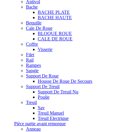
Antivol
Bache
BACHE PLATE
BACHE HAUTE
Bequille
Cale De Roue
BLOQUE ROUE
CALE DE ROUE
Coffre
Visserie
Filet
Rail
Rampes
Sangle
Support De Roue
Housse De Roue De Secours
Support De Treuil
Support De Treuil Nu
Poulie
Treuil
Sav
Treuil Manuel
Treuil Electrique
Pièce partie avant remorque
Anneau