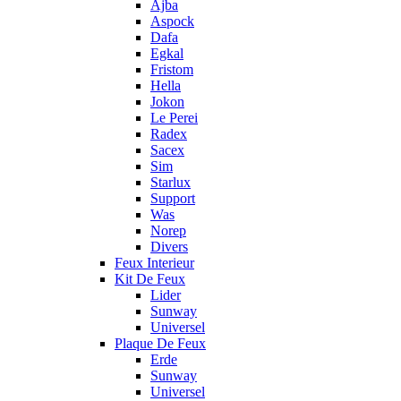
Ajba
Aspock
Dafa
Egkal
Fristom
Hella
Jokon
Le Perei
Radex
Sacex
Sim
Starlux
Support
Was
Norep
Divers
Feux Interieur
Kit De Feux
Lider
Sunway
Universel
Plaque De Feux
Erde
Sunway
Universel