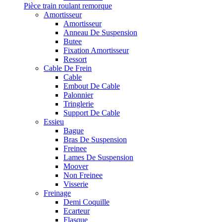
Pièce train roulant remorque
Amortisseur
Amortisseur
Anneau De Suspension
Butee
Fixation Amortisseur
Ressort
Cable De Frein
Cable
Embout De Cable
Palonnier
Tringlerie
Support De Cable
Essieu
Bague
Bras De Suspension
Freinee
Lames De Suspension
Moover
Non Freinee
Visserie
Freinage
Demi Coquille
Ecarteur
Flasque