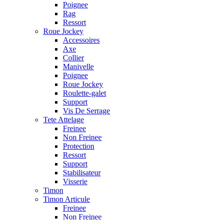
Poignee
Rag
Ressort
Roue Jockey
Accessoires
Axe
Collier
Manivelle
Poignee
Roue Jockey
Roulette-galet
Support
Vis De Serrage
Tete Attelage
Freinee
Non Freinee
Protection
Ressort
Support
Stabilisateur
Visserie
Timon
Timon Articule
Freinee
Non Freinee