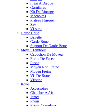
Frein A Disque
Garnitures
Kit De Rincage
Machoires
Plateau Flasque
Sav
Visserie
Garde Boue
Bavette
Garde Boue
Support De Garde Boue
Moyeu Tambour
Cabochon De Moyeu
Ecrou De Fusee
Fusee
Moyeu Non Freine
Moyeu Freine
Vis De Roue
Visserie
Roue
Accessoires
Chambre A Air
Jantes
Pneus
Roues Completes