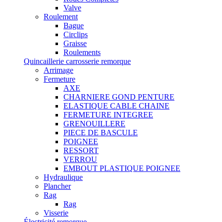
Valve
Roulement
Bague
Circlips
Graisse
Roulements
Quincaillerie carrosserie remorque
Arrimage
Fermeture
AXE
CHARNIERE GOND PENTURE
ELASTIQUE CABLE CHAINE
FERMETURE INTEGREE
GRENOUILLERE
PIECE DE BASCULE
POIGNEE
RESSORT
VERROU
EMBOUT PLASTIQUE POIGNEE
Hydraulique
Plancher
Rag
Rag
Visserie
Électricité remorque