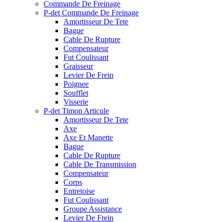
Commande De Freinage
P-det Commande De Freinage
Amortisseur De Tete
Bague
Cable De Rupture
Compensateur
Fut Coulissant
Graisseur
Levier De Frein
Poignee
Soufflet
Visserie
P-det Timon Articule
Amortisseur De Tete
Axe
Axe Et Manette
Bague
Cable De Rupture
Cable De Transmission
Compensateur
Corps
Entretoise
Fut Coulissant
Groupe Assistance
Levier De Frein