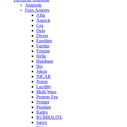
Ampoule
Feux Arrieres
Ajba
Aspock
Cea
Dafa
Divers
Eurolites
Farplas
Fristom
Hella
Humbaur
Ifor
Jokon
NICAR
Norep
Lucidity
Multi Wass
Protege Feu
Promot
Proplast
Radex
RUBBOLITE
Sacex