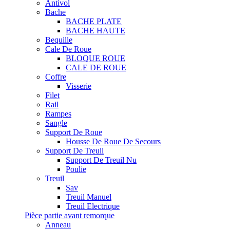
Antivol
Bache
BACHE PLATE
BACHE HAUTE
Bequille
Cale De Roue
BLOQUE ROUE
CALE DE ROUE
Coffre
Visserie
Filet
Rail
Rampes
Sangle
Support De Roue
Housse De Roue De Secours
Support De Treuil
Support De Treuil Nu
Poulie
Treuil
Sav
Treuil Manuel
Treuil Electrique
Pièce partie avant remorque
Anneau