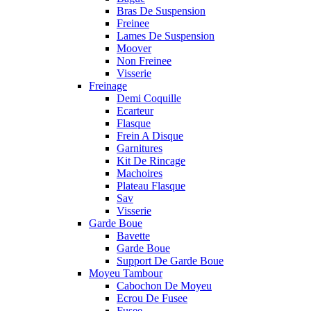
Bras De Suspension
Freinee
Lames De Suspension
Moover
Non Freinee
Visserie
Freinage
Demi Coquille
Ecarteur
Flasque
Frein A Disque
Garnitures
Kit De Rincage
Machoires
Plateau Flasque
Sav
Visserie
Garde Boue
Bavette
Garde Boue
Support De Garde Boue
Moyeu Tambour
Cabochon De Moyeu
Ecrou De Fusee
Fusee