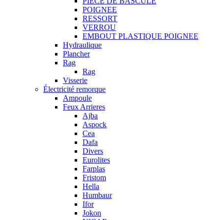
PIECE DE BASCULE
POIGNEE
RESSORT
VERROU
EMBOUT PLASTIQUE POIGNEE
Hydraulique
Plancher
Rag
Rag
Visserie
Électricité remorque
Ampoule
Feux Arrieres
Ajba
Aspock
Cea
Dafa
Divers
Eurolites
Farplas
Fristom
Hella
Humbaur
Ifor
Jokon