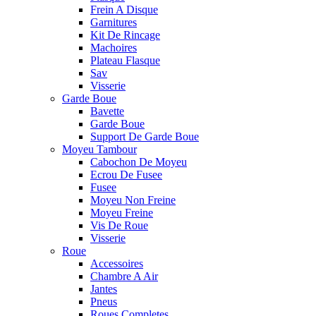
Frein A Disque
Garnitures
Kit De Rincage
Machoires
Plateau Flasque
Sav
Visserie
Garde Boue
Bavette
Garde Boue
Support De Garde Boue
Moyeu Tambour
Cabochon De Moyeu
Ecrou De Fusee
Fusee
Moyeu Non Freine
Moyeu Freine
Vis De Roue
Visserie
Roue
Accessoires
Chambre A Air
Jantes
Pneus
Roues Completes