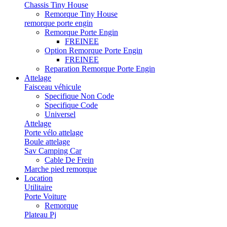
Chassis Tiny House
Remorque Tiny House
remorque porte engin
Remorque Porte Engin
FREINEE
Option Remorque Porte Engin
FREINEE
Reparation Remorque Porte Engin
Attelage
Faisceau véhicule
Specifique Non Code
Specifique Code
Universel
Attelage
Porte vélo attelage
Boule attelage
Sav Camping Car
Cable De Frein
Marche pied remorque
Location
Utilitaire
Porte Voiture
Remorque
Plateau Pj