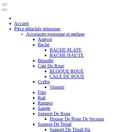
Accueil
Pièce détachée remorque
Accessoire remorque et attelage
Antivol
Bache
BACHE PLATE
BACHE HAUTE
Bequille
Cale De Roue
BLOQUE ROUE
CALE DE ROUE
Coffre
Visserie
Filet
Rail
Rampes
Sangle
Support De Roue
Housse De Roue De Secours
Support De Treuil
Support De Treuil Nu