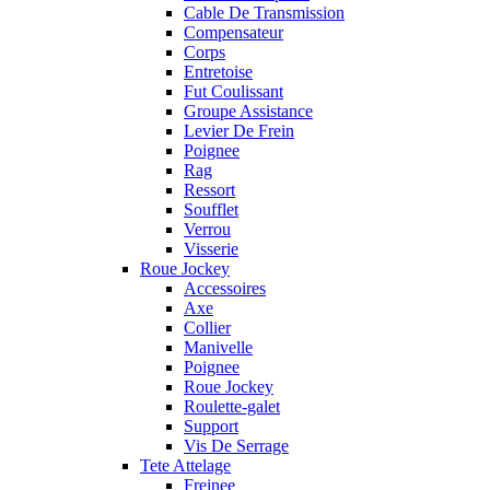
Cable De Transmission
Compensateur
Corps
Entretoise
Fut Coulissant
Groupe Assistance
Levier De Frein
Poignee
Rag
Ressort
Soufflet
Verrou
Visserie
Roue Jockey
Accessoires
Axe
Collier
Manivelle
Poignee
Roue Jockey
Roulette-galet
Support
Vis De Serrage
Tete Attelage
Freinee