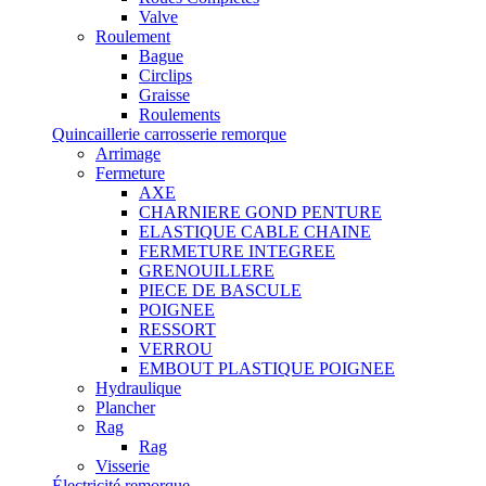
Valve
Roulement
Bague
Circlips
Graisse
Roulements
Quincaillerie carrosserie remorque
Arrimage
Fermeture
AXE
CHARNIERE GOND PENTURE
ELASTIQUE CABLE CHAINE
FERMETURE INTEGREE
GRENOUILLERE
PIECE DE BASCULE
POIGNEE
RESSORT
VERROU
EMBOUT PLASTIQUE POIGNEE
Hydraulique
Plancher
Rag
Rag
Visserie
Électricité remorque