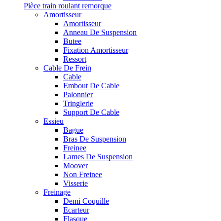
Pièce train roulant remorque
Amortisseur
Amortisseur
Anneau De Suspension
Butee
Fixation Amortisseur
Ressort
Cable De Frein
Cable
Embout De Cable
Palonnier
Tringlerie
Support De Cable
Essieu
Bague
Bras De Suspension
Freinee
Lames De Suspension
Moover
Non Freinee
Visserie
Freinage
Demi Coquille
Ecarteur
Flasque