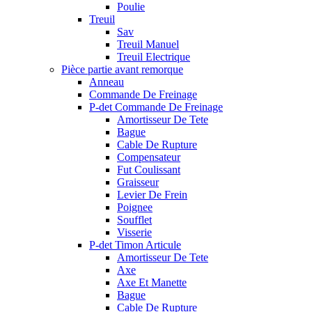
Poulie
Treuil
Sav
Treuil Manuel
Treuil Electrique
Pièce partie avant remorque
Anneau
Commande De Freinage
P-det Commande De Freinage
Amortisseur De Tete
Bague
Cable De Rupture
Compensateur
Fut Coulissant
Graisseur
Levier De Frein
Poignee
Soufflet
Visserie
P-det Timon Articule
Amortisseur De Tete
Axe
Axe Et Manette
Bague
Cable De Rupture