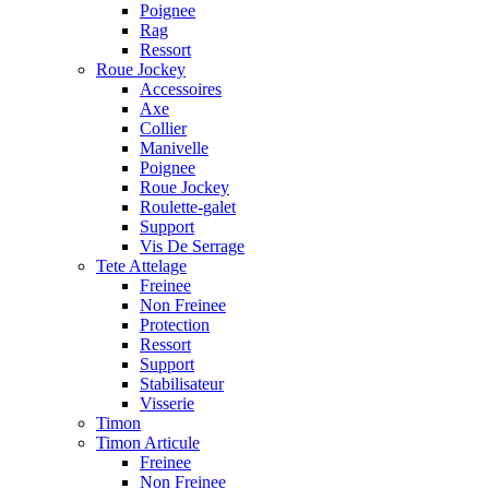
Poignee
Rag
Ressort
Roue Jockey
Accessoires
Axe
Collier
Manivelle
Poignee
Roue Jockey
Roulette-galet
Support
Vis De Serrage
Tete Attelage
Freinee
Non Freinee
Protection
Ressort
Support
Stabilisateur
Visserie
Timon
Timon Articule
Freinee
Non Freinee