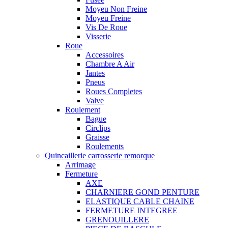
Moyeu Non Freine
Moyeu Freine
Vis De Roue
Visserie
Roue
Accessoires
Chambre A Air
Jantes
Pneus
Roues Completes
Valve
Roulement
Bague
Circlips
Graisse
Roulements
Quincaillerie carrosserie remorque
Arrimage
Fermeture
AXE
CHARNIERE GOND PENTURE
ELASTIQUE CABLE CHAINE
FERMETURE INTEGREE
GRENOUILLERE