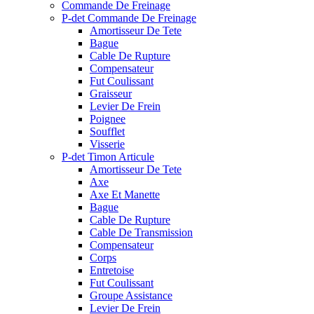
Commande De Freinage
P-det Commande De Freinage
Amortisseur De Tete
Bague
Cable De Rupture
Compensateur
Fut Coulissant
Graisseur
Levier De Frein
Poignee
Soufflet
Visserie
P-det Timon Articule
Amortisseur De Tete
Axe
Axe Et Manette
Bague
Cable De Rupture
Cable De Transmission
Compensateur
Corps
Entretoise
Fut Coulissant
Groupe Assistance
Levier De Frein