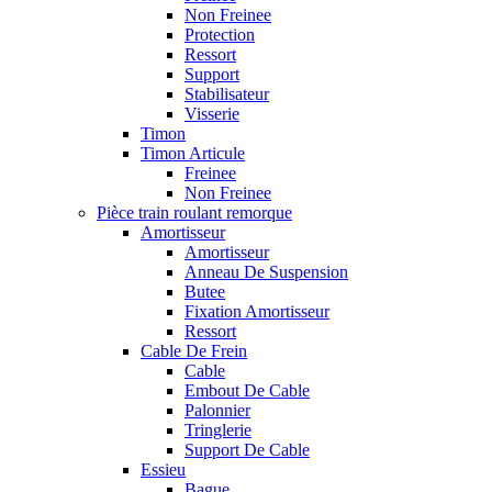
Non Freinee
Protection
Ressort
Support
Stabilisateur
Visserie
Timon
Timon Articule
Freinee
Non Freinee
Pièce train roulant remorque
Amortisseur
Amortisseur
Anneau De Suspension
Butee
Fixation Amortisseur
Ressort
Cable De Frein
Cable
Embout De Cable
Palonnier
Tringlerie
Support De Cable
Essieu
Bague