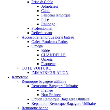
Prise & Cable
Adaptateur
Cable
Faisceau remorque
Prise
Rallonge
Professionnel
Reflechissant
Accessoire remorque porte bateau
Galets Rouleaux Patins
Omega
Bride
CHANDELLE
Omega
Plaquette
COTE VOITURE
IMMATRICULATION
Remorque
Remorque bagagère utilitaire
Remorque Bagagere Utilitaire
Freinee
Non Freinee
Option Remorque Bagagere Utilitaire
Reparation Remorque Bagagere Utilitaire
Remorque benne