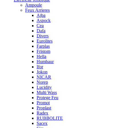
Ampoule
Feux Arrieres
Ajba
Aspock
Cea
Dafa
Divers
Eurolites
Farplas
Fristom
Hella
Humbaur
Ifor
Jokon
NICAR
Norep
Lucidity
Multi Wass
Protege Feu
Promot
Proplast
Radex
RUBBOLITE
Sacex