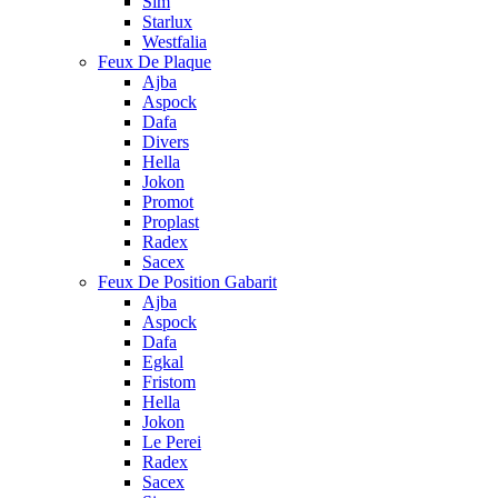
Sim
Starlux
Westfalia
Feux De Plaque
Ajba
Aspock
Dafa
Divers
Hella
Jokon
Promot
Proplast
Radex
Sacex
Feux De Position Gabarit
Ajba
Aspock
Dafa
Egkal
Fristom
Hella
Jokon
Le Perei
Radex
Sacex