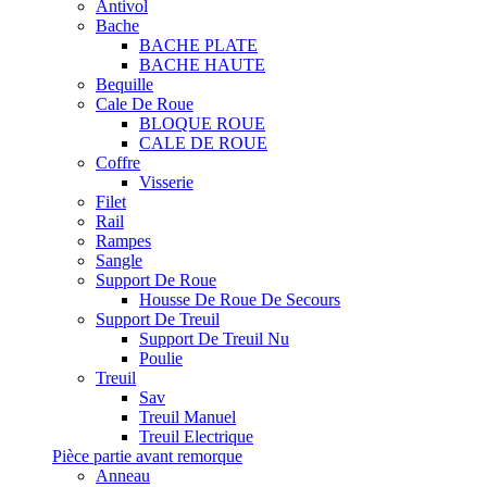
Antivol
Bache
BACHE PLATE
BACHE HAUTE
Bequille
Cale De Roue
BLOQUE ROUE
CALE DE ROUE
Coffre
Visserie
Filet
Rail
Rampes
Sangle
Support De Roue
Housse De Roue De Secours
Support De Treuil
Support De Treuil Nu
Poulie
Treuil
Sav
Treuil Manuel
Treuil Electrique
Pièce partie avant remorque
Anneau