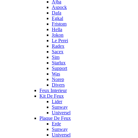
Ajba
Aspock
Dafa
Egkal
Fristom
Hella
Jokon
Le Perei
Radex
Sacex
Sim
Starlux
Support
Was
Norep
Divers
Feux Interieur
Kit De Feux
Lider
Sunway
Universel
Plaque De Feux
Erde
Sunway
Universel