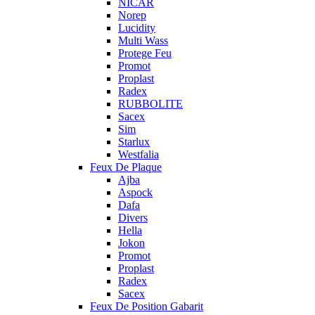
NICAR
Norep
Lucidity
Multi Wass
Protege Feu
Promot
Proplast
Radex
RUBBOLITE
Sacex
Sim
Starlux
Westfalia
Feux De Plaque
Ajba
Aspock
Dafa
Divers
Hella
Jokon
Promot
Proplast
Radex
Sacex
Feux De Position Gabarit