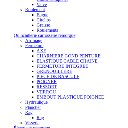
Valve
Roulement
Bague
Circlips
Graisse
Roulements
Quincaillerie carrosserie remorque
Arrimage
Fermeture
AXE
CHARNIERE GOND PENTURE
ELASTIQUE CABLE CHAINE
FERMETURE INTEGREE
GRENOUILLERE
PIECE DE BASCULE
POIGNEE
RESSORT
VERROU
EMBOUT PLASTIQUE POIGNEE
Hydraulique
Plancher
Rag
Rag
Visserie
Électricité remorque