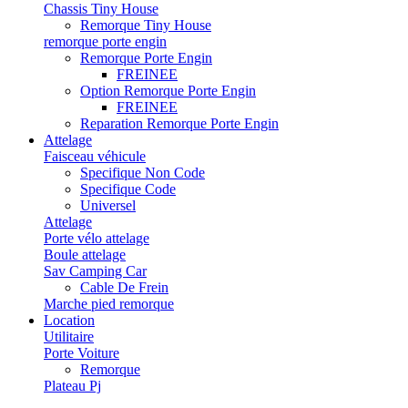
Chassis Tiny House
Remorque Tiny House
remorque porte engin
Remorque Porte Engin
FREINEE
Option Remorque Porte Engin
FREINEE
Reparation Remorque Porte Engin
Attelage
Faisceau véhicule
Specifique Non Code
Specifique Code
Universel
Attelage
Porte vélo attelage
Boule attelage
Sav Camping Car
Cable De Frein
Marche pied remorque
Location
Utilitaire
Porte Voiture
Remorque
Plateau Pj