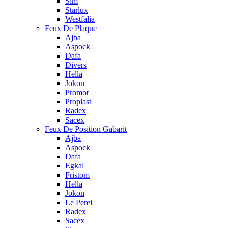
Sim
Starlux
Westfalia
Feux De Plaque
Ajba
Aspock
Dafa
Divers
Hella
Jokon
Promot
Proplast
Radex
Sacex
Feux De Position Gabarit
Ajba
Aspock
Dafa
Egkal
Fristom
Hella
Jokon
Le Perei
Radex
Sacex