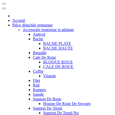
Accueil
Pièce détachée remorque
Accessoire remorque et attelage
Antivol
Bache
BACHE PLATE
BACHE HAUTE
Bequille
Cale De Roue
BLOQUE ROUE
CALE DE ROUE
Coffre
Visserie
Filet
Rail
Rampes
Sangle
Support De Roue
Housse De Roue De Secours
Support De Treuil
Support De Treuil Nu