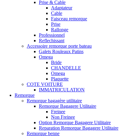
Prise & Cable
Adaptateur
Cable
Faisceau remorque
Prise
Rallonge
Professionnel
Reflechissant
Accessoire remorque porte bateau
Galets Rouleaux Patins
Omega
Bride
CHANDELLE
Omega
Plaquette
COTE VOITURE
IMMATRICULATION
Remorque
Remorque bagagère utilitaire
Remorque Bagagere Utilitaire
Freinee
Non Freinee
Option Remorque Bagagere Utilitaire
Reparation Remorque Bagagere Utilitaire
Remorque benne