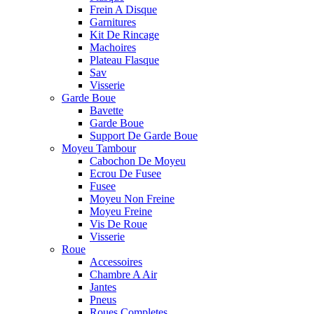
Frein A Disque
Garnitures
Kit De Rincage
Machoires
Plateau Flasque
Sav
Visserie
Garde Boue
Bavette
Garde Boue
Support De Garde Boue
Moyeu Tambour
Cabochon De Moyeu
Ecrou De Fusee
Fusee
Moyeu Non Freine
Moyeu Freine
Vis De Roue
Visserie
Roue
Accessoires
Chambre A Air
Jantes
Pneus
Roues Completes