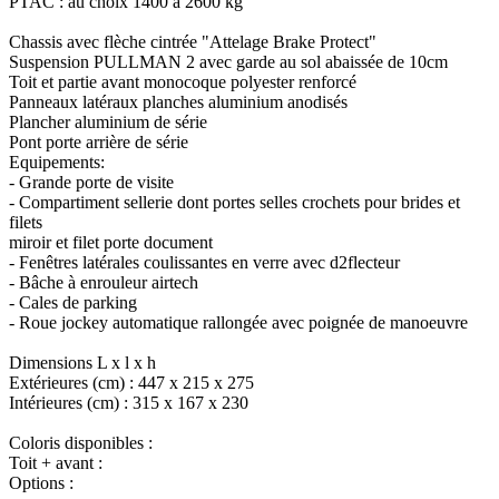
PTAC : au choix 1400 à 2600 kg
Chassis avec flèche cintrée "Attelage Brake Protect"
Suspension PULLMAN 2 avec garde au sol abaissée de 10cm
Toit et partie avant monocoque polyester renforcé
Panneaux latéraux planches aluminium anodisés
Plancher aluminium de série
Pont porte arrière de série
Equipements:
- Grande porte de visite
- Compartiment sellerie dont portes selles crochets pour brides et
filets
miroir et filet porte document
- Fenêtres latérales coulissantes en verre avec d2flecteur
- Bâche à enrouleur airtech
- Cales de parking
- Roue jockey automatique rallongée avec poignée de manoeuvre
Dimensions L x l x h
Extérieures (cm) : 447 x 215 x 275
Intérieures (cm) : 315 x 167 x 230
Coloris disponibles :
Toit + avant :
Options :