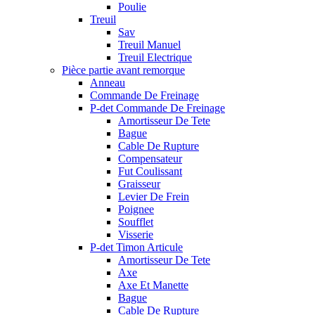
Poulie
Treuil
Sav
Treuil Manuel
Treuil Electrique
Pièce partie avant remorque
Anneau
Commande De Freinage
P-det Commande De Freinage
Amortisseur De Tete
Bague
Cable De Rupture
Compensateur
Fut Coulissant
Graisseur
Levier De Frein
Poignee
Soufflet
Visserie
P-det Timon Articule
Amortisseur De Tete
Axe
Axe Et Manette
Bague
Cable De Rupture