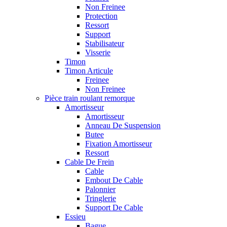
Non Freinee
Protection
Ressort
Support
Stabilisateur
Visserie
Timon
Timon Articule
Freinee
Non Freinee
Pièce train roulant remorque
Amortisseur
Amortisseur
Anneau De Suspension
Butee
Fixation Amortisseur
Ressort
Cable De Frein
Cable
Embout De Cable
Palonnier
Tringlerie
Support De Cable
Essieu
Bague