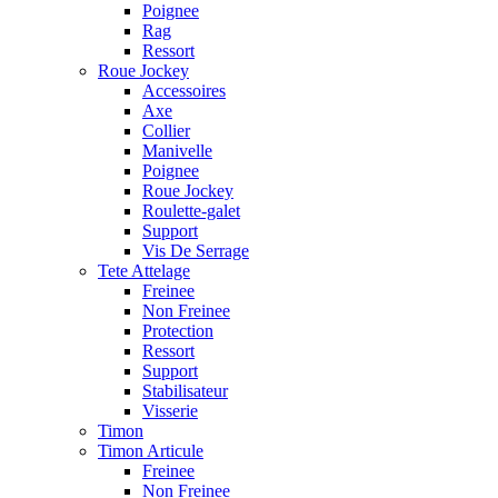
Poignee
Rag
Ressort
Roue Jockey
Accessoires
Axe
Collier
Manivelle
Poignee
Roue Jockey
Roulette-galet
Support
Vis De Serrage
Tete Attelage
Freinee
Non Freinee
Protection
Ressort
Support
Stabilisateur
Visserie
Timon
Timon Articule
Freinee
Non Freinee