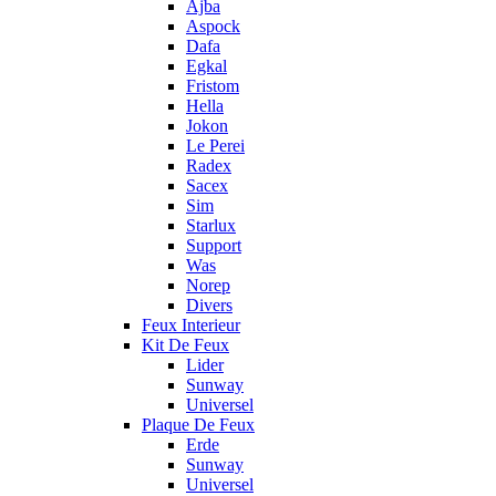
Ajba
Aspock
Dafa
Egkal
Fristom
Hella
Jokon
Le Perei
Radex
Sacex
Sim
Starlux
Support
Was
Norep
Divers
Feux Interieur
Kit De Feux
Lider
Sunway
Universel
Plaque De Feux
Erde
Sunway
Universel