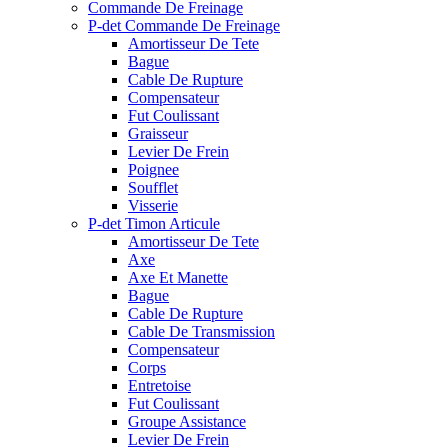
Commande De Freinage
P-det Commande De Freinage
Amortisseur De Tete
Bague
Cable De Rupture
Compensateur
Fut Coulissant
Graisseur
Levier De Frein
Poignee
Soufflet
Visserie
P-det Timon Articule
Amortisseur De Tete
Axe
Axe Et Manette
Bague
Cable De Rupture
Cable De Transmission
Compensateur
Corps
Entretoise
Fut Coulissant
Groupe Assistance
Levier De Frein