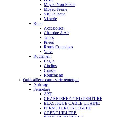
Moyeu Non Freine
Moyeu Freine
Vis De Roue
Visserie
Roue
Accessoires
Chambre A Air
Jantes
Pneus
Roues Completes
Valve
Roulement
Bague
Circlips
Graisse
Roulements
Quincaillerie carrosserie remorque
Arrimage
Fermeture
AXE
CHARNIERE GOND PENTURE
ELASTIQUE CABLE CHAINE
FERMETURE INTEGREE
GRENOUILLERE