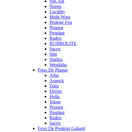
NICAR
Norep
Lucidity
Multi Wass
Protege Feu
Promot
Proplast
Radex
RUBBOLITE
Sacex
Sim
Starlux
Westfalia
Feux De Plaque
Ajba
Aspock
Dafa
Divers
Hella
Jokon
Promot
Proplast
Radex
Sacex
Feux De Position Gabarit