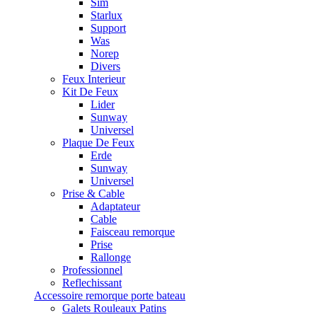
Sim
Starlux
Support
Was
Norep
Divers
Feux Interieur
Kit De Feux
Lider
Sunway
Universel
Plaque De Feux
Erde
Sunway
Universel
Prise & Cable
Adaptateur
Cable
Faisceau remorque
Prise
Rallonge
Professionnel
Reflechissant
Accessoire remorque porte bateau
Galets Rouleaux Patins