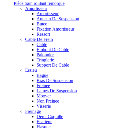
Pièce train roulant remorque
Amortisseur
Amortisseur
Anneau De Suspension
Butee
Fixation Amortisseur
Ressort
Cable De Frein
Cable
Embout De Cable
Palonnier
Tringlerie
Support De Cable
Essieu
Bague
Bras De Suspension
Freinee
Lames De Suspension
Moover
Non Freinee
Visserie
Freinage
Demi Coquille
Ecarteur
Flasque