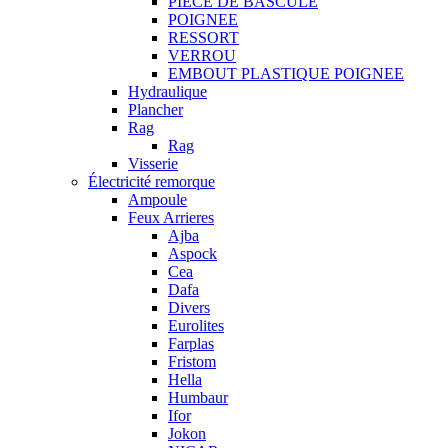
PIECE DE BASCULE
POIGNEE
RESSORT
VERROU
EMBOUT PLASTIQUE POIGNEE
Hydraulique
Plancher
Rag
Rag
Visserie
Électricité remorque
Ampoule
Feux Arrieres
Ajba
Aspock
Cea
Dafa
Divers
Eurolites
Farplas
Fristom
Hella
Humbaur
Ifor
Jokon