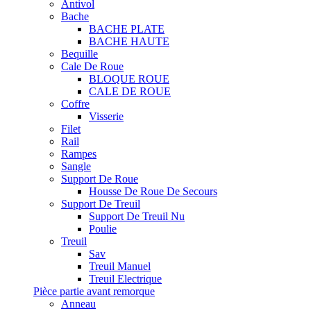
Antivol
Bache
BACHE PLATE
BACHE HAUTE
Bequille
Cale De Roue
BLOQUE ROUE
CALE DE ROUE
Coffre
Visserie
Filet
Rail
Rampes
Sangle
Support De Roue
Housse De Roue De Secours
Support De Treuil
Support De Treuil Nu
Poulie
Treuil
Sav
Treuil Manuel
Treuil Electrique
Pièce partie avant remorque
Anneau