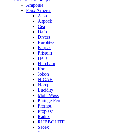
Ampoule
Feux Arrieres
Ajba
Aspock
Cea
Dafa
Divers
Eurolites
Farplas
Fristom
Hella
Humbaur
Ifor
Jokon
NICAR
Norep
Lucidity
Multi Wass
Protege Feu
Promot
Proplast
Radex
RUBBOLITE
Sacex