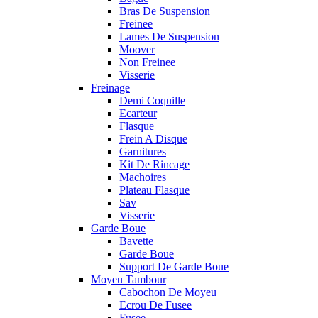
Bras De Suspension
Freinee
Lames De Suspension
Moover
Non Freinee
Visserie
Freinage
Demi Coquille
Ecarteur
Flasque
Frein A Disque
Garnitures
Kit De Rincage
Machoires
Plateau Flasque
Sav
Visserie
Garde Boue
Bavette
Garde Boue
Support De Garde Boue
Moyeu Tambour
Cabochon De Moyeu
Ecrou De Fusee
Fusee