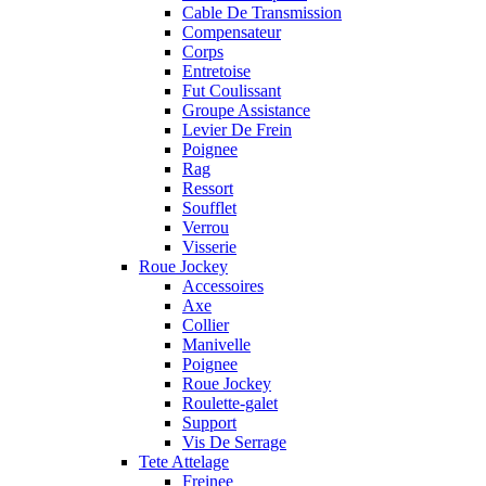
Cable De Transmission
Compensateur
Corps
Entretoise
Fut Coulissant
Groupe Assistance
Levier De Frein
Poignee
Rag
Ressort
Soufflet
Verrou
Visserie
Roue Jockey
Accessoires
Axe
Collier
Manivelle
Poignee
Roue Jockey
Roulette-galet
Support
Vis De Serrage
Tete Attelage
Freinee