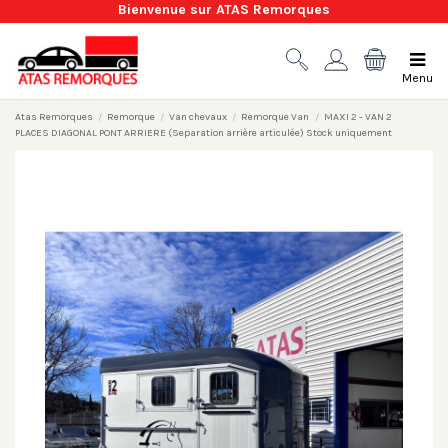
Bienvenue sur ATAS Remorques
Menu
Atas Remorques
Remorque
Van chevaux
Remorque Van
MAXI 2 - VAN 2
PLACES DIAGONAL PONT ARRIERE (Separation arrière articulée) Stock uniquement