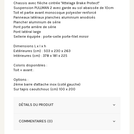
Chassis avec flèche cintrée "Attelage Brake Protect"
Suspension PULLMAN 2 avec garde au sol abaissée de 10cm
Toit et partie avant monocoque polyester renforcé
Panneaux latéraux planches aluminium anodisés
Plancher aluminium de série
Pont porte arrière de série
Pont latéral large
Sellerie équipée : porte-selle porte-filet miroir
Dimensions L x l x h
Extérieures (cm) : 503 x 230 x 263
Intérieures (cm) : 378 x 181 x 225
Coloris disponibles :
Toit + avant :
Options :
2ème barre d'attache inox (coté gauche)
Sur tapis caoutchouc (cm) 100 x 200
DÉTAILS DU PRODUIT
COMMENTAIRES (0)