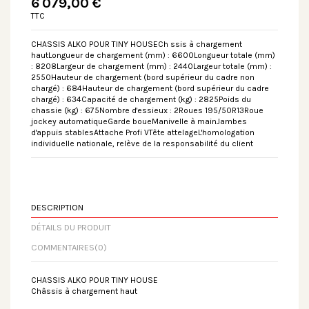
6 079,00 €
TTC
CHASSIS ALKO POUR TINY HOUSECh ssis à chargement
hautLongueur de chargement (mm) : 6600Longueur totale (mm)
: 8208Largeur de chargement (mm) : 2440Largeur totale (mm) :
2550Hauteur de chargement (bord supérieur du cadre non
chargé) : 684Hauteur de chargement (bord supérieur du cadre
chargé) : 634Capacité de chargement (kg) : 2825Poids du
chassie (kg) : 675Nombre d'essieux : 2Roues 195/50R13Roue
jockey automatiqueGarde boueManivelle à mainJambes
d'appuis stablesAttache Profi VTête attelageL'homologation
individuelle nationale, relève de la responsabilité du client
DESCRIPTION
DÉTAILS DU PRODUIT
COMMENTAIRES
(0)
CHASSIS ALKO POUR TINY HOUSE
Châssis à chargement haut