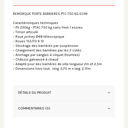
REMORQUE PORTE BARRIERES PTC 750 KG ECIM
Caractéristiques techniques
– PV 230kg - PTAC 750 kg sans frein 1 essieu
– Timon articulé
– Roue jockey Ø48 télescopique
– Roues 155/70 R 13
– Stockage des barrières par suspension
– Chargement des barrières par les 2 cotés
– Arrimage par sangles à cliquet (fournies)
– Châssis galvanisé à chaud
– Adapté pour des barrières de ville longueur 2m et 2,5m
– Dimensions hors tout : long. 3,70 m x larg. 2,17m
DÉTAILS DU PRODUIT
COMMENTAIRES (0)