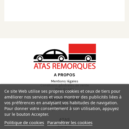
A PROPOS
Mentions légales
Conditions générales de vente
Plan du site
Ce site Web utilise ses propres cookies et ceux de tiers pour
améliorer nos services et vous montrer des publicités liées à
INFORMATIONS
vos préférences en analysant vos habitudes de navigation.
Politique des Cookies
Pour donner votre consentement à son utilisation, appuyez
Politique de confidentialité
sur le bouton Accepter.
ATAS
Politique de cookies
Paramétrer les cookies
A propos