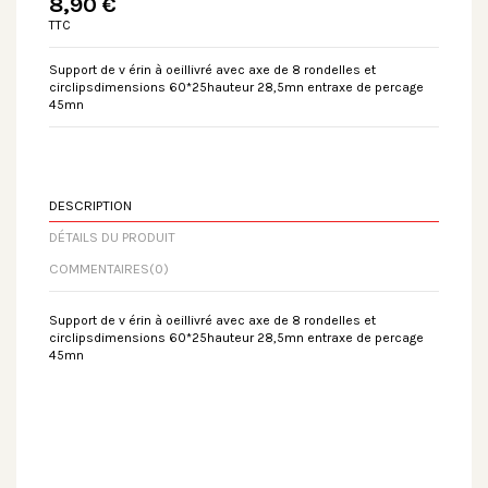
8,90 €
TTC
Support de v érin à oeillivré avec axe de 8 rondelles et
circlipsdimensions 60*25hauteur 28,5mn entraxe de percage
45mn
DESCRIPTION
DÉTAILS DU PRODUIT
COMMENTAIRES
(0)
Support de v érin à oeillivré avec axe de 8 rondelles et
circlipsdimensions 60*25hauteur 28,5mn entraxe de percage
45mn