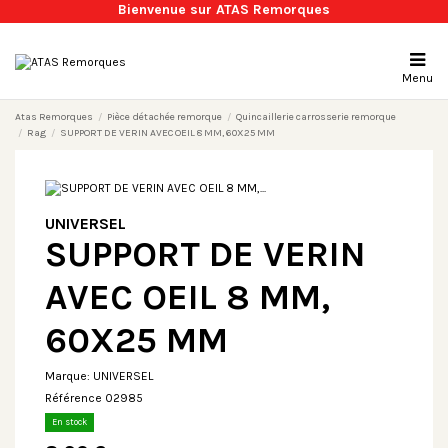
Bienvenue sur ATAS Remorques
Menu
Atas Remorques
Pièce détachée remorque
Quincaillerie carrosserie remorque
Rag
SUPPORT DE VERIN AVEC OEIL 8 MM, 60X25 MM
UNIVERSEL
SUPPORT DE VERIN
AVEC OEIL 8 MM,
60X25 MM
Marque:
UNIVERSEL
Référence
02985
En stock