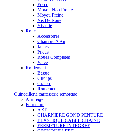
Fusee
Moyeu Non Freine
Moyeu Freine
Vis De Roue
Visserie
Roue
Accessoires
Chambre A Air
Jantes
Pneus
Roues Completes
Valve
Roulement
Bague
Circlips
Graisse
Roulements
Quincaillerie carrosserie remorque
Arrimage
Fermeture
AXE
CHARNIERE GOND PENTURE
ELASTIQUE CABLE CHAINE
FERMETURE INTEGREE
GRENOUILLERE