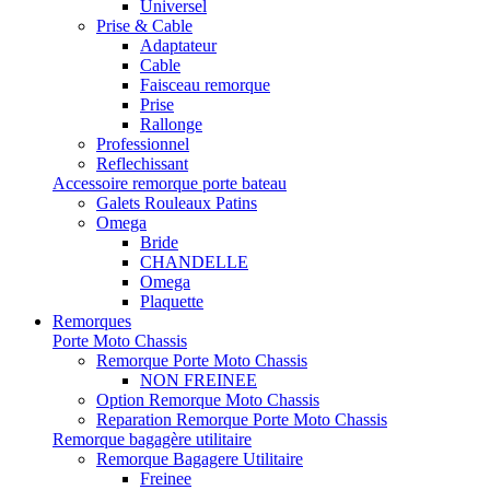
Universel
Prise & Cable
Adaptateur
Cable
Faisceau remorque
Prise
Rallonge
Professionnel
Reflechissant
Accessoire remorque porte bateau
Galets Rouleaux Patins
Omega
Bride
CHANDELLE
Omega
Plaquette
Remorques
Porte Moto Chassis
Remorque Porte Moto Chassis
NON FREINEE
Option Remorque Moto Chassis
Reparation Remorque Porte Moto Chassis
Remorque bagagère utilitaire
Remorque Bagagere Utilitaire
Freinee