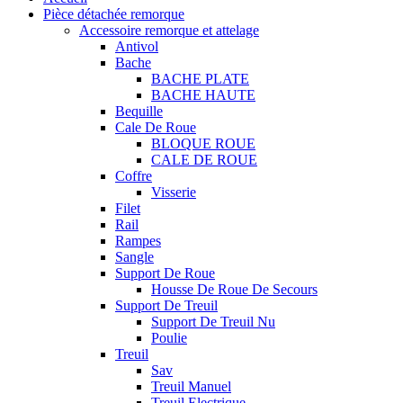
Pièce détachée remorque
Accessoire remorque et attelage
Antivol
Bache
BACHE PLATE
BACHE HAUTE
Bequille
Cale De Roue
BLOQUE ROUE
CALE DE ROUE
Coffre
Visserie
Filet
Rail
Rampes
Sangle
Support De Roue
Housse De Roue De Secours
Support De Treuil
Support De Treuil Nu
Poulie
Treuil
Sav
Treuil Manuel
Treuil Electrique