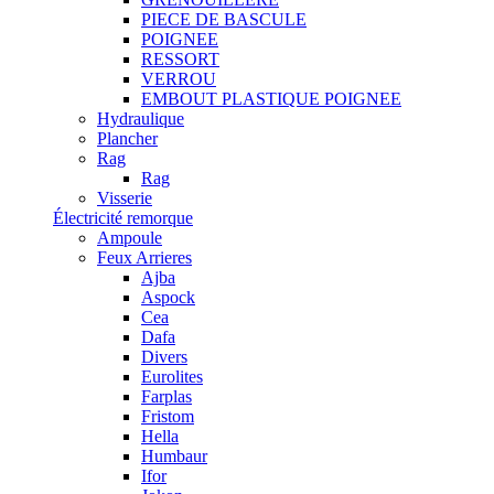
PIECE DE BASCULE
POIGNEE
RESSORT
VERROU
EMBOUT PLASTIQUE POIGNEE
Hydraulique
Plancher
Rag
Rag
Visserie
Électricité remorque
Ampoule
Feux Arrieres
Ajba
Aspock
Cea
Dafa
Divers
Eurolites
Farplas
Fristom
Hella
Humbaur
Ifor