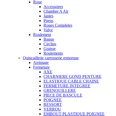
Roue
Accessoires
Chambre A Air
Jantes
Pneus
Roues Completes
Valve
Roulement
Bague
Circlips
Graisse
Roulements
Quincaillerie carrosserie remorque
Arrimage
Fermeture
AXE
CHARNIERE GOND PENTURE
ELASTIQUE CABLE CHAINE
FERMETURE INTEGREE
GRENOUILLERE
PIECE DE BASCULE
POIGNEE
RESSORT
VERROU
EMBOUT PLASTIQUE POIGNEE