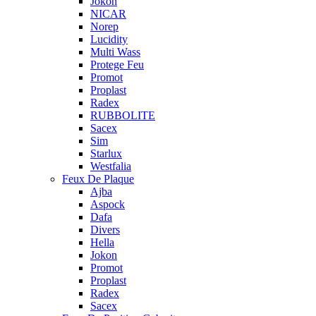
Jokon
NICAR
Norep
Lucidity
Multi Wass
Protege Feu
Promot
Proplast
Radex
RUBBOLITE
Sacex
Sim
Starlux
Westfalia
Feux De Plaque
Ajba
Aspock
Dafa
Divers
Hella
Jokon
Promot
Proplast
Radex
Sacex