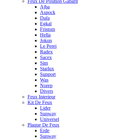
Feux De Position Gabarit
Ajba
Aspock
Dafa
Egkal
Fristom
Hella
Jokon
Le Perei
Radex
Sacex
Sim
Starlux
Support
Was
Norep
Divers
Feux Interieur
Kit De Feux
Lider
Sunway
Universel
Plaque De Feux
Erde
Sunway