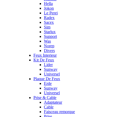
Hella
Jokon
Le Perei
Radex
Sacex
Sim
Starlux
Support
Was
Norep
Divers
Feux Interieur
Kit De Feux
Lider
Sunway
Universel
Plaque De Feux
Erde
Sunway
Universel
Prise & Cable
Adaptateur
Cable
Faisceau remorque
Prise