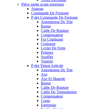
Pièce partie avant remorque
Anneau
Commande De Freinage
P-det Commande De Freinage
Amortisseur De Tete
Bague
Cable De Rupture
Compensateur
Fut Coulissant
Graisseur
Levier De Frein
Poignee
Soufflet
Visserie
P-det Timon Articule
Amortisseur De Tete
Axe
Axe Et Manette
Bague
Cable De Rupture
Cable De Transmission
Compensateur
Corps
Entretoise