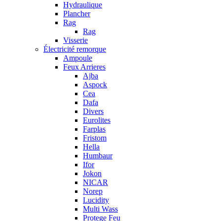
Hydraulique
Plancher
Rag
Rag
Visserie
Électricité remorque
Ampoule
Feux Arrieres
Ajba
Aspock
Cea
Dafa
Divers
Eurolites
Farplas
Fristom
Hella
Humbaur
Ifor
Jokon
NICAR
Norep
Lucidity
Multi Wass
Protege Feu