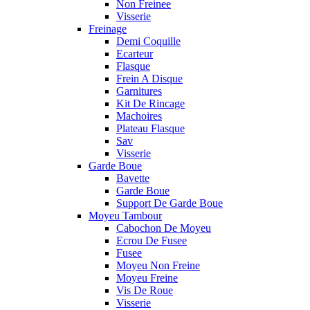
Non Freinee
Visserie
Freinage
Demi Coquille
Ecarteur
Flasque
Frein A Disque
Garnitures
Kit De Rincage
Machoires
Plateau Flasque
Sav
Visserie
Garde Boue
Bavette
Garde Boue
Support De Garde Boue
Moyeu Tambour
Cabochon De Moyeu
Ecrou De Fusee
Fusee
Moyeu Non Freine
Moyeu Freine
Vis De Roue
Visserie