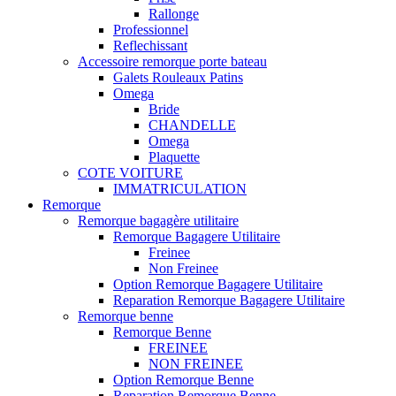
Rallonge
Professionnel
Reflechissant
Accessoire remorque porte bateau
Galets Rouleaux Patins
Omega
Bride
CHANDELLE
Omega
Plaquette
COTE VOITURE
IMMATRICULATION
Remorque
Remorque bagagère utilitaire
Remorque Bagagere Utilitaire
Freinee
Non Freinee
Option Remorque Bagagere Utilitaire
Reparation Remorque Bagagere Utilitaire
Remorque benne
Remorque Benne
FREINEE
NON FREINEE
Option Remorque Benne
Reparation Remorque Benne