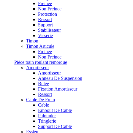
Freinee
Non Freinee
Protection
Ressort
Support
Stabilisateur
Visserie
Timon
Timon Articule
Freinee
Non Freinee
Pièce train roulant remorque
Amortisseur
Amortisseur
Anneau De Suspension
Butee
Fixation Amortisseur
Ressort
Cable De Frein
Cable
Embout De Cable
Palonnier
Tringlerie
Support De Cable
Essieu