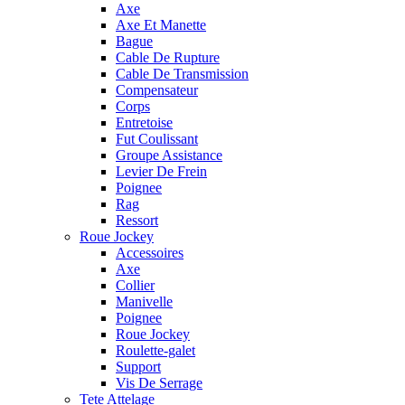
Axe
Axe Et Manette
Bague
Cable De Rupture
Cable De Transmission
Compensateur
Corps
Entretoise
Fut Coulissant
Groupe Assistance
Levier De Frein
Poignee
Rag
Ressort
Roue Jockey
Accessoires
Axe
Collier
Manivelle
Poignee
Roue Jockey
Roulette-galet
Support
Vis De Serrage
Tete Attelage