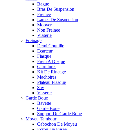
Bague
Bras De Suspension
Freinee
Lames De Suspension
Moover
Non Freinee
Visserie
Freinage
Demi Coquille
Ecarteur
Flasque
Frein A Disque
Garnitures
Kit De Rincage
Machoires
Plateau Flasque
Sav
Visserie
Garde Boue
Bavette
Garde Boue
Support De Garde Boue
Moyeu Tambour
Cabochon De Moyeu
Ecrou De Fusee