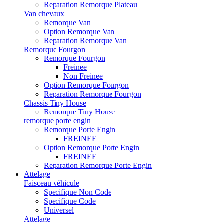
Reparation Remorque Plateau
Van chevaux
Remorque Van
Option Remorque Van
Reparation Remorque Van
Remorque Fourgon
Remorque Fourgon
Freinee
Non Freinee
Option Remorque Fourgon
Reparation Remorque Fourgon
Chassis Tiny House
Remorque Tiny House
remorque porte engin
Remorque Porte Engin
FREINEE
Option Remorque Porte Engin
FREINEE
Reparation Remorque Porte Engin
Attelage
Faisceau véhicule
Specifique Non Code
Specifique Code
Universel
Attelage