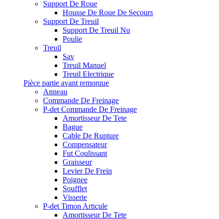
Support De Roue
Housse De Roue De Secours
Support De Treuil
Support De Treuil Nu
Poulie
Treuil
Sav
Treuil Manuel
Treuil Electrique
Pièce partie avant remorque
Anneau
Commande De Freinage
P-det Commande De Freinage
Amortisseur De Tete
Bague
Cable De Rupture
Compensateur
Fut Coulissant
Graisseur
Levier De Frein
Poignee
Soufflet
Visserie
P-det Timon Articule
Amortisseur De Tete