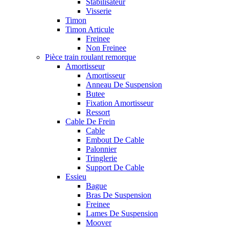
Stabilisateur
Visserie
Timon
Timon Articule
Freinee
Non Freinee
Pièce train roulant remorque
Amortisseur
Amortisseur
Anneau De Suspension
Butee
Fixation Amortisseur
Ressort
Cable De Frein
Cable
Embout De Cable
Palonnier
Tringlerie
Support De Cable
Essieu
Bague
Bras De Suspension
Freinee
Lames De Suspension
Moover