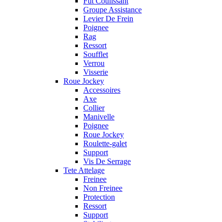
Fut Coulissant
Groupe Assistance
Levier De Frein
Poignee
Rag
Ressort
Soufflet
Verrou
Visserie
Roue Jockey
Accessoires
Axe
Collier
Manivelle
Poignee
Roue Jockey
Roulette-galet
Support
Vis De Serrage
Tete Attelage
Freinee
Non Freinee
Protection
Ressort
Support