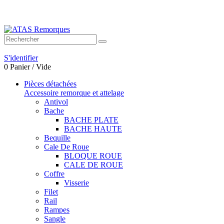
Bienvenue sur ATAS Remorques
S'identifier
0
Panier
/
Vide
Pièces détachées
Accessoire remorque et attelage
Antivol
Bache
BACHE PLATE
BACHE HAUTE
Bequille
Cale De Roue
BLOQUE ROUE
CALE DE ROUE
Coffre
Visserie
Filet
Rail
Rampes
Sangle