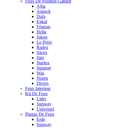
Feux De Position Gabarit
Ajba
Aspock
Dafa
Egkal
Fristom
Hella
Jokon
Le Perei
Radex
Sacex
Sim
Starlux
Support
Was
Norep
Divers
Feux Interieur
Kit De Feux
Lider
Sunway
Universel
Plaque De Feux
Erde
Sunway