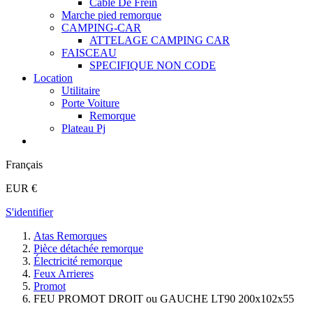
Cable De Frein
Marche pied remorque
CAMPING-CAR
ATTELAGE CAMPING CAR
FAISCEAU
SPECIFIQUE NON CODE
Location
Utilitaire
Porte Voiture
Remorque
Plateau Pj
Français
EUR €
S'identifier
Atas Remorques
Pièce détachée remorque
Électricité remorque
Feux Arrieres
Promot
FEU PROMOT DROIT ou GAUCHE LT90 200x102x55