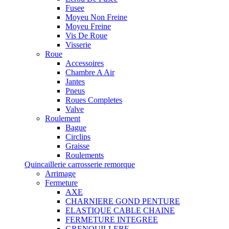
Fusee
Moyeu Non Freine
Moyeu Freine
Vis De Roue
Visserie
Roue
Accessoires
Chambre A Air
Jantes
Pneus
Roues Completes
Valve
Roulement
Bague
Circlips
Graisse
Roulements
Quincaillerie carrosserie remorque
Arrimage
Fermeture
AXE
CHARNIERE GOND PENTURE
ELASTIQUE CABLE CHAINE
FERMETURE INTEGREE
GRENOUILLERE