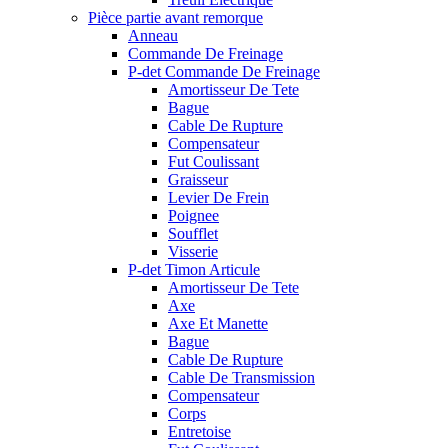
Pièce partie avant remorque
Anneau
Commande De Freinage
P-det Commande De Freinage
Amortisseur De Tete
Bague
Cable De Rupture
Compensateur
Fut Coulissant
Graisseur
Levier De Frein
Poignee
Soufflet
Visserie
P-det Timon Articule
Amortisseur De Tete
Axe
Axe Et Manette
Bague
Cable De Rupture
Cable De Transmission
Compensateur
Corps
Entretoise