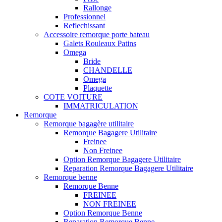
Rallonge
Professionnel
Reflechissant
Accessoire remorque porte bateau
Galets Rouleaux Patins
Omega
Bride
CHANDELLE
Omega
Plaquette
COTE VOITURE
IMMATRICULATION
Remorque
Remorque bagagère utilitaire
Remorque Bagagere Utilitaire
Freinee
Non Freinee
Option Remorque Bagagere Utilitaire
Reparation Remorque Bagagere Utilitaire
Remorque benne
Remorque Benne
FREINEE
NON FREINEE
Option Remorque Benne
Reparation Remorque Benne