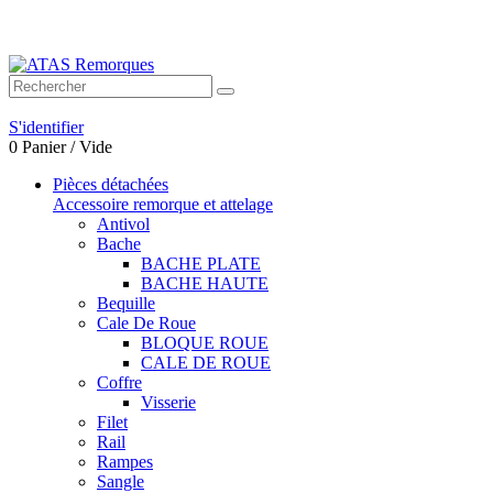
Bienvenue sur ATAS Remorques
S'identifier
0
Panier
/
Vide
Pièces détachées
Accessoire remorque et attelage
Antivol
Bache
BACHE PLATE
BACHE HAUTE
Bequille
Cale De Roue
BLOQUE ROUE
CALE DE ROUE
Coffre
Visserie
Filet
Rail
Rampes
Sangle