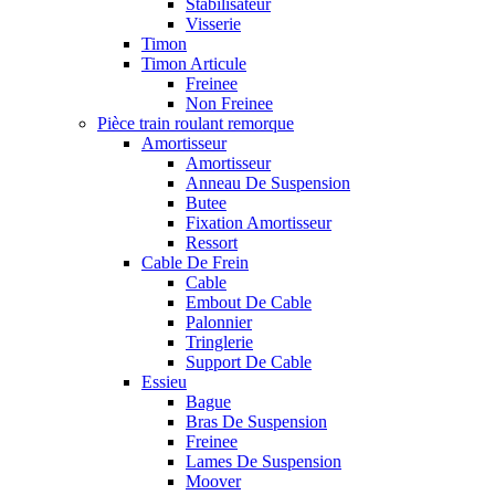
Stabilisateur
Visserie
Timon
Timon Articule
Freinee
Non Freinee
Pièce train roulant remorque
Amortisseur
Amortisseur
Anneau De Suspension
Butee
Fixation Amortisseur
Ressort
Cable De Frein
Cable
Embout De Cable
Palonnier
Tringlerie
Support De Cable
Essieu
Bague
Bras De Suspension
Freinee
Lames De Suspension
Moover