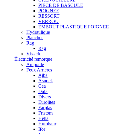
PIECE DE BASCULE
POIGNEE
RESSORT
VERROU
EMBOUT PLASTIQUE POIGNEE
Hydraulique
Plancher
Rag
Rag
Visserie
Électricité remorque
Ampoule
Feux Arrieres
Ajba
Aspock
Cea
Dafa
Divers
Eurolites
Farplas
Fristom
Hella
Humbaur
Ifor