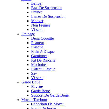
Bague
Bras De Suspension
Freinee
Lames De Suspension
Moover
Non Freinee
Visserie
Freinage
Demi Coquille
Ecarteur
Flasque
Frein A Disque
Garnitures
Kit De Rincage
Machoires
Plateau Flasque
Sav
Visserie
Garde Boue
Bavette
Garde Boue
Support De Garde Boue
Moyeu Tambour
Cabochon De Moyeu
Ecrou De Fusee