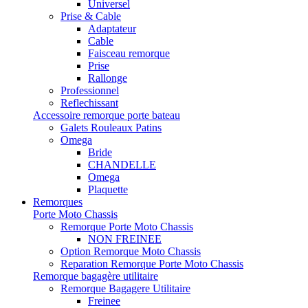
Universel
Prise & Cable
Adaptateur
Cable
Faisceau remorque
Prise
Rallonge
Professionnel
Reflechissant
Accessoire remorque porte bateau
Galets Rouleaux Patins
Omega
Bride
CHANDELLE
Omega
Plaquette
Remorques
Porte Moto Chassis
Remorque Porte Moto Chassis
NON FREINEE
Option Remorque Moto Chassis
Reparation Remorque Porte Moto Chassis
Remorque bagagère utilitaire
Remorque Bagagere Utilitaire
Freinee