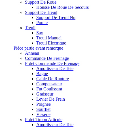
Support De Roue
Housse De Roue De Secours
Support De Treuil
Support De Treuil Nu
Poulie
Treuil
Sav
Treuil Manuel
Treuil Electrique
Pièce partie avant remorque
Anneau
Commande De Freinage
P-det Commande De Freinage
Amortisseur De Tete
Bague
Cable De Rupture
Compensateur
Fut Coulissant
Graisseur
Levier De Frein
Poignee
Soufflet
Visserie
P-det Timon Articule
Amortisseur De Tete