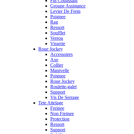
Fut Coulissant
Groupe Assistance
Levier De Frein
Poignee
Rag
Ressort
Soufflet
Verrou
Visserie
Roue Jockey
Accessoires
Axe
Collier
Manivelle
Poignee
Roue Jockey
Roulette-galet
Support
Vis De Serrage
Tete Attelage
Freinee
Non Freinee
Protection
Ressort
Support