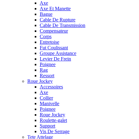
Axe
Axe Et Manette
Bague
Cable De Rupture
Cable De Transmission
Compensateur
Corps
Entretoise
Fut Coulissant
Groupe Assistance
Levier De Frein
Poignee
Rag
Ressort
Roue Jockey
Accessoires
Axe
Collier
Manivelle
Poignee
Roue Jockey
Roulette-galet
Support
Vis De Serrage
Tete Attelage