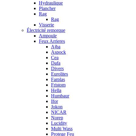
Hydraulique
Plancher
Rag
Rag
Visserie
Électricité remorque
Ampoule
Feux Arrieres
Ajba
Aspock
Cea
Dafa
Divers
Eurolites
Farplas
Fristom
Hella
Humbaur
Ifor
Jokon
NICAR
Norep
Lucidity
Multi Wass
Protege Feu