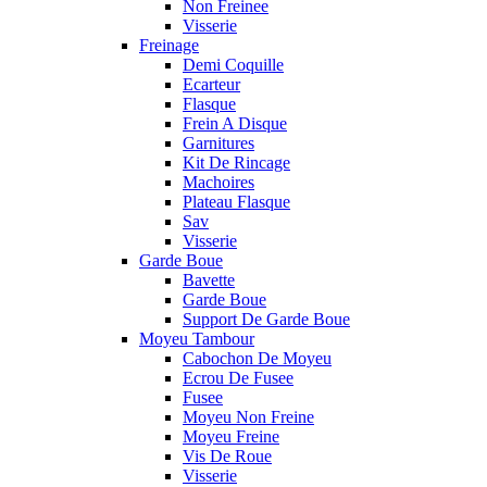
Non Freinee
Visserie
Freinage
Demi Coquille
Ecarteur
Flasque
Frein A Disque
Garnitures
Kit De Rincage
Machoires
Plateau Flasque
Sav
Visserie
Garde Boue
Bavette
Garde Boue
Support De Garde Boue
Moyeu Tambour
Cabochon De Moyeu
Ecrou De Fusee
Fusee
Moyeu Non Freine
Moyeu Freine
Vis De Roue
Visserie