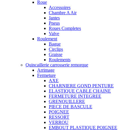
Roue
Accessoires
Chambre A Air
Jantes
Pneus
Roues Completes
Valve
Roulement
Bague
Circlips
Graisse
Roulements
Quincaillerie carrosserie remorque
Arrimage
Fermeture
AXE
CHARNIERE GOND PENTURE
ELASTIQUE CABLE CHAINE
FERMETURE INTEGREE
GRENOUILLERE
PIECE DE BASCULE
POIGNEE
RESSORT
VERROU
EMBOUT PLASTIQUE POIGNEE