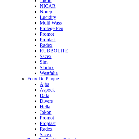
Jokon
NICAR
Norep
Lucidity
Multi Wass
Protege Feu
Promot
Proplast
Radex
RUBBOLITE
Sacex
Sim
Starlux
Westfalia
Feux De Plaque
Ajba
Aspock
Dafa
Divers
Hella
Jokon
Promot
Proplast
Radex
Sacex