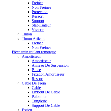
Freinee
Non Freinee
Protection
Ressort
Support
Stabilisateur
Visserie
Timon
Timon Articule
Freinee
Non Freinee
Pièce train roulant remorque
Amortisseur
Amortisseur
Anneau De Suspension
Butee
Fixation Amortisseur
Ressort
Cable De Frein
Cable
Embout De Cable
Palonnier
Tringlerie
Support De Cable
Essieu