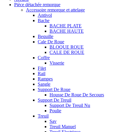
Pièce détachée remorque
Accessoire remorque et attelage
Antivol
Bache
BACHE PLATE
BACHE HAUTE
Bequille
Cale De Roue
BLOQUE ROUE
CALE DE ROUE
Coffre
Visserie
Filet
Rail
Rampes
Sangle
Support De Roue
Housse De Roue De Secours
Support De Treuil
Support De Treuil Nu
Poulie
Treuil
Sav
Treuil Manuel
Treuil Electrique