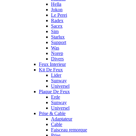
Hella
Jokon
Le Perei
Radex
Sacex
Sim
Starlux
Support
Was
Norep
Divers
Feux Interieur
Kit De Feux
Lider
Sunway
Universel
Plaque De Feux
Erde
Sunway
Universel
Prise & Cable
Adaptateur
Cable
Faisceau remorque
Prise